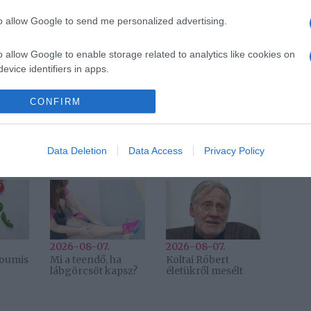
to allow Google to send me personalized advertising.
Pinterest
o allow Google to enable storage related to analytics like cookies on
evice identifiers in apps.
o allow Google to enable storage related to functionality of the website
CONFIRM
Következő bejegyzés
Data Deletion
Data Access
Privacy Policy
2026-08-07.
2026-08-07.
lloumis
Mi a teendő, ha
Koltai Róbert
lábgörcsöt kapsz?
életükről mesélt