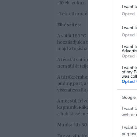
-10 ek. cukor
I want t
-1 ek. citromlé
Opted 
Elkészítés:
I want t
Opted 
A sütőt 180 °C-ra előmelegítjük. A tés
hozzáadjuk a tejet és az olvasztott vaj
I want 
majd a tojáshabhoz keverjük.
Advertis
Opted 
A tésztát sütőpapírral bélelt, 20x30 c
nem sül át teljesen.
I want t
of my P
was col
A túrókrémhez a tojássárgáját felhabos
Opted 
pudingport, a vaníliás cukrot és a cit
visszatesszük a sütőbe, 20 percre.
Google 
Amíg sül, felverjük a tojásfehérjét a 
kapnunk. Rákanalazzuk a habot a maj
I want t
a hab kissé megpirul. Ha kihűlt, szelet
web or d
Munka: kb. 30 perc
I want t
purpose
Fogyasztható: kb. 1,5 óra múlva