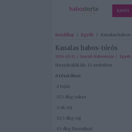
RANDI
Kezdőlap
/
Egyéb
/
Kanalas habos-
Kanalas habos-túrós
2024-02-11 / Szerző:
Habostorta
/
Egyéb
Hozzávalók kb. 15 szelethez
A tésztához:
-2 tojás
-17,5 dkg cukor
-3 ek. tej
-12,5 dkg vaj
-15 dkg finomliszt