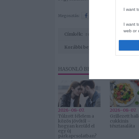
I want 
Megosztás:
Facebook
Twitter
I want t
web or d
Címkék:
recept
,
süti
,
túró
,
habos
I want t
Korábbi bejegyzések
or app.
HASONLÓ BEJEGYZÉSEK
2026-08-07.
2026-08-07.
Túlzott félelem a
Grillezett ha
közös jövőtől –
cukkinis
hogyan kerüld el
tésztasaláta
egy új
párkapcsolatban?