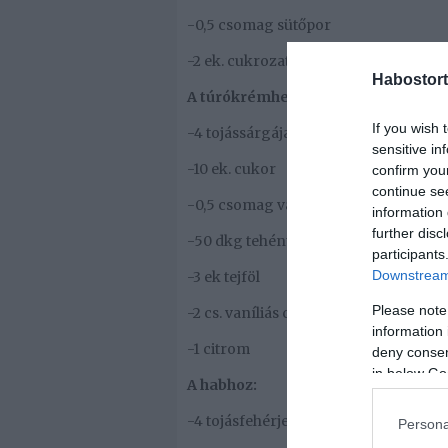
-0,5 csomag sütőpor
-2 ek. cukrozatlan kakaópor
Habostort
A túrókrémhez:
If you wish 
-4 tojássárgája
sensitive in
-10 ek. cukor
confirm you
continue se
-0,5 csomag vaníliás pudingpor
information 
further disc
-50 dkg tehéntúró
participants
Downstream 
-3 ek tejföl
Please note
-2 cs. vaníliás cukor
information 
-1 citrom
deny consent
in below Go
A habhoz:
-4 tojásfehérje
Persona