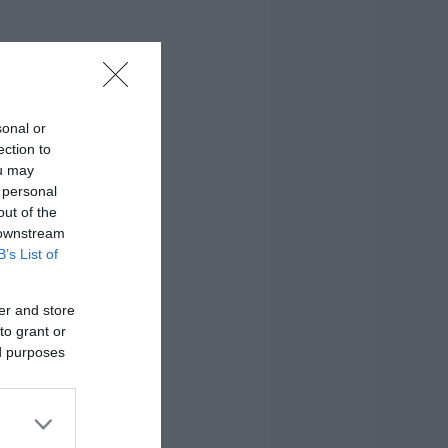
sonal or
ection to
ou may
 personal
out of the
 downstream
B’s List of
er and store
to grant or
ed purposes