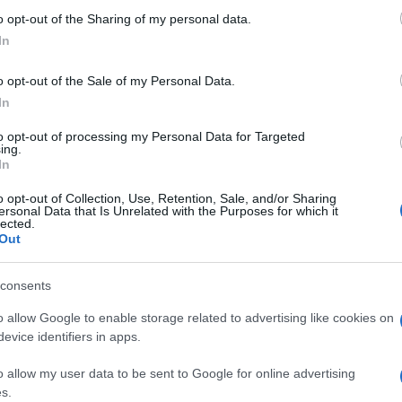
o opt-out of the Sharing of my personal data.
In
o opt-out of the Sale of my Personal Data.
In
ztához a tojásokat a cukorral habosra keverjük, majd
at. A lisztet elkeverjük a sütőporral és a kakaóporral,
to opt-out of processing my Personal Data for Targeted
ing.
In
m-es tepsibe öntjük, és 10 percig sütjük. Ekkor még
o opt-out of Collection, Use, Retention, Sale, and/or Sharing
ersonal Data that Is Unrelated with the Purposes for which it
lected.
ítjuk a cukorral, majd hozzáadjuk a túrót, a tejfölt, a
Out
romhéjat. A félig megsült tésztára kanalazzuk, és
consents
cukorral és a citromlével. Jó kemény habot kell
dnem kész túrós süteményre, és 10 percig sütjük, míg
o allow Google to enable storage related to advertising like cookies on
elhetjük.
evice identifiers in apps.
o allow my user data to be sent to Google for online advertising
s.