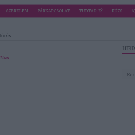
SZERELEM
PÁRKAPCSOLAT
TUDTAD-E?
RÚZS
A
túrós
HIRD
,
Rúzs