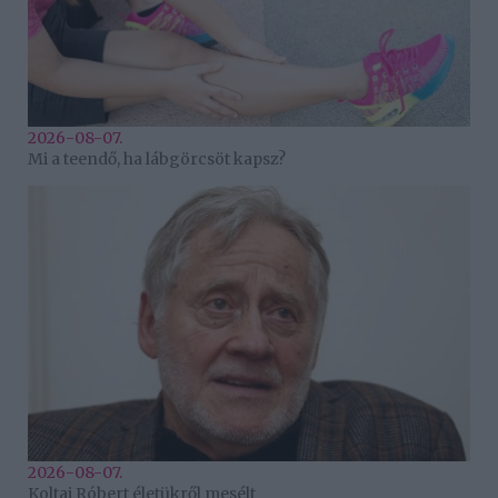
2026-08-07.
Mi a teendő, ha lábgörcsöt kapsz?
2026-08-07.
Koltai Róbert életükről mesélt