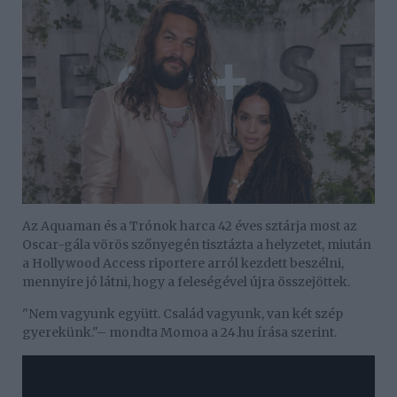
Az Aquaman és a Trónok harca 42 éves sztárja most az
Oscar-gála vörös szőnyegén tisztázta a helyzetet, miután
a Hollywood Access riportere arról kezdett beszélni,
mennyire jó látni, hogy a feleségével újra összejöttek.
"Nem vagyunk együtt. Család vagyunk, van két szép
gyerekünk."– mondta Momoa a 24.hu írása szerint.