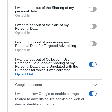
services and may gather and store information including but
not limited to your visit or usage behaviour. You may click to
I want to opt-out of the Sharing of my
Korábbi bejegyzések
Következő bejegyzés
personal data.
grant or deny consent to Google and its third-party tags to
Opted In
use your data for below specified purposes in below Google
consent section.
I want to opt-out of the Sale of my
HASONLÓ BEJEGYZÉSEK
Personal Data.
Opted In
I want to opt-out of processing my
Personal Data for Targeted Advertising.
Opted In
I want to opt-out of Collection, Use,
Retention, Sale, and/or Sharing of my
Personal Data that Is Unrelated with the
Purposes for which it was collected.
Opted Out
Google consents
I want to allow Google to enable storage
related to advertising like cookies on web or
2026-08-07.
device identifiers in apps.
Túlzott félelem a közös jövőtől – hogyan kerüld el egy új
párkapcsolatban?