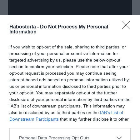
Habostorta -
Do Not Process My Personal
Information
If you wish to opt-out of the sale, sharing to third parties, or
processing of your personal or sensitive information for
targeted advertising by us, please use the below opt-out
section to confirm your selection. Please note that after your
opt-out request is processed you may continue seeing
interest-based ads based on personal information utilized by
us or personal information disclosed to third parties prior to
your opt-out. You may separately opt-out of the further
Forrás: Blikk
disclosure of your personal information by third parties on the
IAB’s list of downstream participants. This information may
also be disclosed by us to third parties on the
IAB’s List of
Megosztás:
Facebook
Twitter
Pinterest
Downstream Participants
that may further disclose it to other
third parties.
Címkék:
párkapcsolat
,
válás
,
szakítás
,
Jason
Please note that this website/app uses one or more Google
Momoa
,
Lisa Bonet
Personal Data Processing Opt Outs