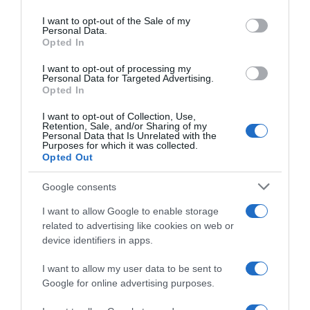
use your data for below specified purposes in below Google
consent section.
I want to opt-out of the Sale of my
Personal Data.
Opted In
I want to opt-out of processing my
Personal Data for Targeted Advertising.
Opted In
I want to opt-out of Collection, Use,
Forrás: Blikk
Retention, Sale, and/or Sharing of my
Personal Data that Is Unrelated with the
Purposes for which it was collected.
Megosztás:
Facebook
Twitter
Pinterest
Opted Out
Google consents
Címkék:
boldogság
,
Janicsák Veca
,
szingliség
I want to allow Google to enable storage
Korábbi bejegyzések
Következő bejegyzés
related to advertising like cookies on web or
device identifiers in apps.
I want to allow my user data to be sent to
HASONLÓ BEJEGYZÉSEK
Google for online advertising purposes.