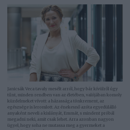
Janicsák Veca tavaly mesélt arról, hogy bár kívülről úgy
tűnt, minden rendben van az életében, valójában komoly
küzdelmeket vívott: a házassága tönkrement, az
egészsége is leromlott. Az énekesnő azóta egyedülálló
anyaként neveli a kislányát, Emmát, s mindent próbál
megadni neki, amit csak lehet. Arra azonban nagyon
ügyel, hogy soha ne mutassa meg a gyermeket a