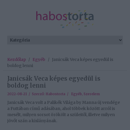
Kezdőlap
/
Egyéb
/
Janicsák Veca képes egyedül is
boldog lenni
Janicsák Veca képes egyedül is
boldog lenni
2022-08-21 / Szerző:
Habostorta
/
Egyéb
,
Szerelem
Janicsák Veca volt a Palikék Világa by Manna új vendége
a Futtában című adásában, ahol többek között arról is
mesélt, milyen sorsot örökölt a szüleitől, illetve milyen
jövőt szán a kislányának.