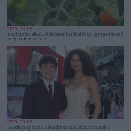
2026-08-08.
Takácsatka elleni védekezés kánikulában: így mentheted
meg a növényeidet
2026-08-08.
Zendaya és Tom Holland luxushotelben tartották a