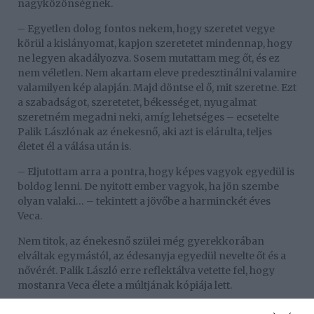
nagyközönségnek.
– Egyetlen dolog fontos nekem, hogy szeretet vegye
körül a kislányomat, kapjon szeretetet mindennap, hogy
ne legyen akadályozva. Sosem mutattam meg őt, és ez
nem véletlen. Nem akartam eleve predesztinálni valamire
valamilyen kép alapján. Majd döntse el ő, mit szeretne. Ezt
a szabadságot, szeretetet, békességet, nyugalmat
szeretném megadni neki, amíg lehetséges – ecsetelte
Palik Lászlónak az énekesnő, aki azt is elárulta, teljes
életet él a válása után is.
– Eljutottam arra a pontra, hogy képes vagyok egyedül is
boldog lenni. De nyitott ember vagyok, ha jön szembe
olyan valaki… – tekintett a jövőbe a harminckét éves
Veca.
Nem titok, az énekesnő szülei még gyerekkorában
elváltak egymástól, az édesanyja egyedül nevelte őt és a
nővérét. Palik László erre reflektálva vetette fel, hogy
mostanra Veca élete a múltjának kópiája lett.
– Örökölt sors. Viszi magával az ember, akkor is, ha nem