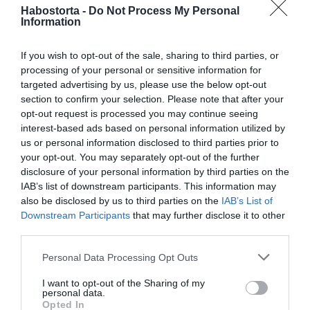
szeretné... de másképpen. Az én esetemben pontosan
Habostorta -
Do Not Process My Personal
Information
azért is voltak nehezebb időszakok az életemben, mert
túl sokáig nem akartam engedni annak, hogy ez
bekövetkezzen. Attól féltem, hogy bekövetkezik. Emiatt
If you wish to opt-out of the sale, sharing to third parties, or
túl sokáig húztam olyan dolgokat, amiket nem kellett
processing of your personal or sensitive information for
volna – gondolkodott el az előadó, aki törekszik arra,
targeted advertising by us, please use the below opt-out
hogy Emmának elvált szülők gyerekeként is ugyanúgy
section to confirm your selection. Please note that after your
legyen köze mindkét szülőjéhez.
opt-out request is processed you may continue seeing
interest-based ads based on personal information utilized by
– Elvált szülők gyermekeként is élhet valaki teljes életet,
us or personal information disclosed to third parties prior to
kaphat a szüleiből eleget, szeretetet, láthat összetartást is
your opt-out. You may separately opt-out of the further
– tette hozzá az énekesnő.
disclosure of your personal information by third parties on the
IAB’s list of downstream participants. This information may
also be disclosed by us to third parties on the
IAB’s List of
Downstream Participants
that may further disclose it to other
third parties.
Please note that this website/app uses one or more Google
Personal Data Processing Opt Outs
services and may gather and store information including but
not limited to your visit or usage behaviour. You may click to
I want to opt-out of the Sharing of my
personal data.
grant or deny consent to Google and its third-party tags to
Opted In