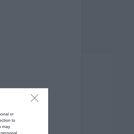
sonal or
ection to
ou may
 personal