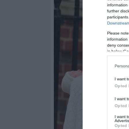
information 
further disc
participants
Downstream 
Please note
information 
deny consent
in below Go
Persona
I want t
Opted 
I want t
Opted 
I want 
Advertis
Opted 