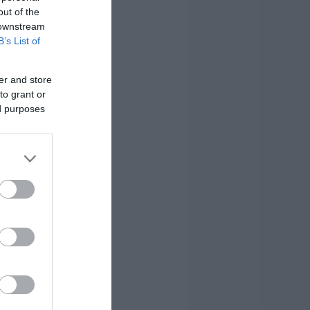
out of the
 downstream
B’s List of
er and store
to grant or
ed purposes