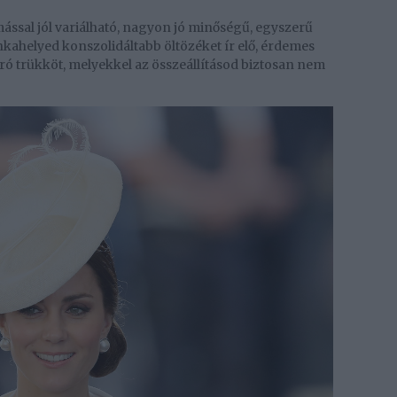
ssal jól variálható, nagyon jó minőségű, egyszerű
kahelyed konszolidáltabb öltözéket ír elő, érdemes
pró trükköt, melyekkel az összeállításod biztosan nem