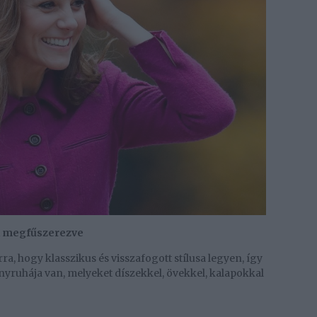
el megfűszerezve
rra, hogy klasszikus és visszafogott stílusa legyen, így
nyruhája van, melyeket díszekkel, övekkel, kalapokkal