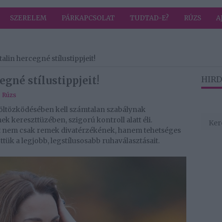
SZERELEM
PÁRKAPCSOLAT
TUDTAD-E?
RÚZS
A
lin hercegné stílustippjeit!
gné stílustippjeit!
HIRD
,
Rúzs
öltözködésében kell számtalan szabálynak
ek kereszttüzében, szigorú kontroll alatt éli.
t nem csak remek divatérzékének, hanem tehetséges
ttük a legjobb, legstílusosabb ruhaválasztásait.