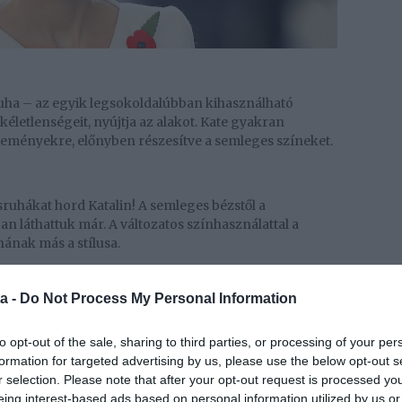
ha – az egyik legsokoldalúbban kihasználható
ökéletlenségeit, nyújtja az alakot. Kate gyakran
eseményekre, előnyben részesítve a semleges színeket.
ruhákat hord Katalin! A semleges bézstől a
n láthattuk már. A változatos színhasználattal a
ának más a stílusa.
a -
Do Not Process My Personal Information
to opt-out of the sale, sharing to third parties, or processing of your per
formation for targeted advertising by us, please use the below opt-out s
r selection. Please note that after your opt-out request is processed y
eing interest-based ads based on personal information utilized by us or