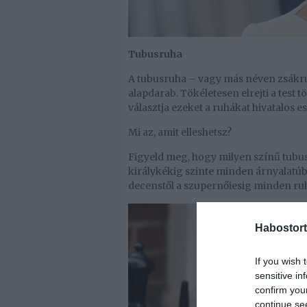
Tubusruha
A tubusruha – vagy más néven zsákru
alapdarab. Tökéletesen elrejti a test t
választja ezeket a ruhákat hivatalos 
Mi az, amit elleshetsz?
Figyeld meg, hogy milyen színű tubus
királykékig szinte minden árnyalatúba
decenstől a szupernőiesig minden ruh
Habostort
If you wish 
sensitive in
confirm you
continue se