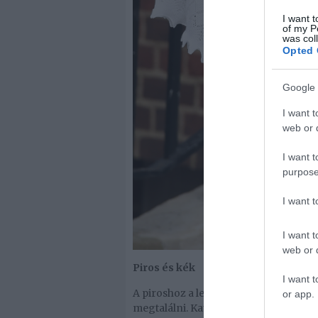
I want t
of my P
was col
Opted 
Google 
I want t
web or d
I want t
purpose
I want 
I want t
web or d
Piros és kék
I want t
A piroshoz a legtöbben félve nyúlunk,
or app.
megtalálni. Katalin a klasszikus piro