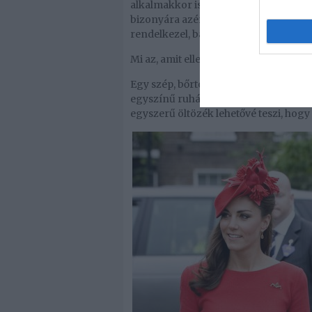
alkalmakkor is szívesen visel. A herc
bizonyára azért van, mert nagyon jól á
rendelkezel, bátran viselj hasonló árn
Mi az, amit elleshetsz?
Egy szép, bőrtónusodhoz illő piros v
egyszínű ruhák tökéletesek mind az 
egyszerű öltözék lehetővé teszi, hogy