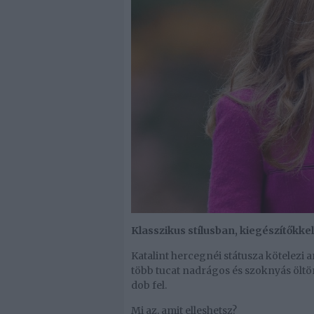
Klasszikus stílusban, kiegészítőkk
Katalint hercegnéi státusza kötelezi a
több tucat nadrágos és szoknyás öltö
dob fel.
Mi az, amit elleshetsz?