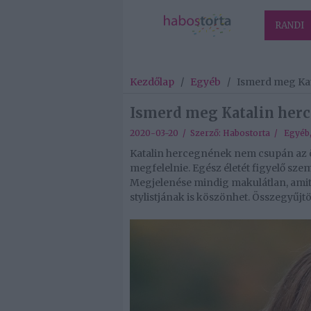
RANDI
Kezdőlap
/
Egyéb
/
Ismerd meg Kata
Ismerd meg Katalin herce
2020-03-20 / Szerző:
Habostorta
/
Egyéb
Katalin hercegnének nem csupán az 
megfelelnie. Egész életét figyelő szem
Megjelenése mindig makulátlan, ami
stylistjának is köszönhet. Összegyűjtö