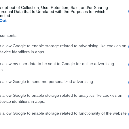
o opt-out of Collection, Use, Retention, Sale, and/or Sharing
ersonal Data that Is Unrelated with the Purposes for which it
lected.
Out
consents
o allow Google to enable storage related to advertising like cookies on
evice identifiers in apps.
o allow my user data to be sent to Google for online advertising
s.
to allow Google to send me personalized advertising.
o allow Google to enable storage related to analytics like cookies on
evice identifiers in apps.
o allow Google to enable storage related to functionality of the website
 pedig csak a megfelelő színárnyalatot kell
sat szereti, melyet a hétköznapokban és ünnepi