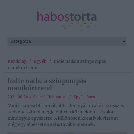
Kezdőlap
/
Egyéb
/
Indie nails: a színpompás
manikűrtrend
Indie nails: a színpompás
manikűrtrend
2021-08-26 / Szerző:
Habostorta
/
Egyéb
,
Rúzs
Minél színesebb, annál jobb: idén nyáron akár az összes
kedvenc színed megjelenhet a körmeiden – és akár
mindegyik egyszerre. A különösen kreatívok viszont
még egy lépéssel ennél is tovább mennek.