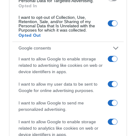
Personal Data for Targeted Advertising.
Opted In
I want to opt-out of Collection, Use,
Retention, Sale, and/or Sharing of my
Personal Data that Is Unrelated with the
Purposes for which it was collected.
Opted Out
Google consents
I want to allow Google to enable storage
Kreatív körömstílus a munkahelyen is
related to advertising like cookies on web or
device identifiers in apps.
A szabadidődben és a fesztiválokon bármi megengedett,
viszont úgy gondolod, hogy a bohém, színes körmöket
I want to allow my user data to be sent to
esetleg nem látnák szívesen a munkahelyeden? Az indie
Google for online advertising purposes.
körmöket munkahelybarát stílusban is megalkothatod! A
számtalan nude árnyalatot kiválóan kombinálhatod
I want to allow Google to send me
egymással: a szolid színek palettája a lágy
personalized advertising.
rozéárnyalatoktól az elegáns greige-ig (bézses
szürkéig) terjed.
I want to allow Google to enable storage
related to analytics like cookies on web or
Különösen csinosak rajtuk például az apró pontok,
device identifiers in apps.