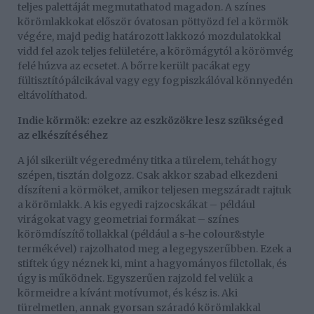
teljes palettáját megmutathatod magadon. A színes
körömlakkokat először óvatosan pöttyözd fel a körmök
végére, majd pedig határozott lakkozó mozdulatokkal
vidd fel azok teljes felületére, a körömágytól a körömvég
felé húzva az ecsetet. A bőrre került pacákat egy
fültisztítópálcikával vagy egy fogpiszkálóval könnyedén
eltávolíthatod.
Indie körmök: ezekre az eszközökre lesz szükséged
az elkészítéséhez
A jól sikerült végeredmény titka a türelem, tehát hogy
szépen, tisztán dolgozz. Csak akkor szabad elkezdeni
díszíteni a körmöket, amikor teljesen megszáradt rajtuk
a körömlakk. A kis egyedi rajzocskákat – például
virágokat vagy geometriai formákat – színes
körömdíszítő tollakkal (például a s-he colour&style
termékével) rajzolhatod meg a legegyszerűbben. Ezek a
stiftek úgy néznek ki, mint a hagyományos filctollak, és
úgy is működnek. Egyszerűen rajzold fel velük a
körmeidre a kívánt motívumot, és kész is. Aki
türelmetlen, annak gyorsan száradó körömlakkal