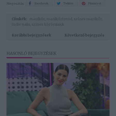
Megosztás:
Facebook
Twitter
Pinterest
Címkék:
manikűr
,
manikűrtrend
,
színes manikűr
,
indie nails
,
színes körömlakk
Korábbi bejegyzések
Következő bejegyzés
HASONLÓ BEJEGYZÉSEK