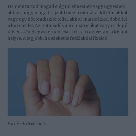
Ha nem tartod magad elég türelmesnek vagy ügyesnek
ahhoz, hogy magad rajzold meg a mintákat körömlakkal
vagy egy körömdíszítő tollal, akkor matricákkal dobd fel
a körmeidet. Az öntapadós apró matricákat vagy csillogó
kövecskéket egyszerűen csak fel kell ragasztani a kívánt
helyre. A legjobb, ha ezeket is fedőlakkal fixálod.
Forrás: Activebeauty