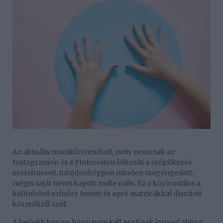
Az aktuális manikűrtrendnél, mely nemcsak az
Instagramon és a Pinteresten lelkesíti a szépítkezés
szerelmeseit, tulajdonképpen minden megengedett,
mégis saját nevet kapott: indie nails. Ez a körömstílus a
különböző színűre festett és apró matricákkal díszített
körmökről szól.
A legjobb benne, hogy nem kell profinak lenned ahhoz,