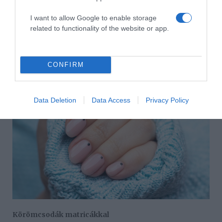
amiket az alapárnyalat komplementer párjával a
körömágy közelébe pöttyözünk fel. Azért, hogy a kreatív
I want to allow Google to enable storage
végeredményben sokáig gyönyörködhessünk, a legjobb,
related to functionality of the website or app.
ha átlátszó fedőlakkal fejezzük be a műveletet. Ezek
fixálják a kis alkotásokat, és tartóssá teszik a
körömlakkot.
CONFIRM
Data Deletion
Data Access
Privacy Policy
Körömcsodák matricákkal