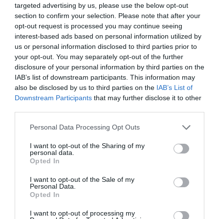
nyarán erre a területre is belopództak a színek. Az, hogy
targeted advertising by us, please use the below opt-out
például a vízszíneket kombinálod egymással, vagy
section to confirm your selection. Please note that after your
colourblocking stílusban alkotod meg a manikűrt, csak
opt-out request is processed you may continue seeing
rád és a fantáziádra van bízva.
interest-based ads based on personal information utilized by
us or personal information disclosed to third parties prior to
Abban, hogy a furfangos manikűr otthon megalkotva is
your opt-out. You may separately opt-out of the further
olyan szép legyen, mintha szépségszalonban készült
disclosure of your personal information by third parties on the
volna, olyan segédeszközök lehetnek segítségedre, mint
IAB’s list of downstream participants. This information may
a kis, különböző formájú, például félhold vagy szívecske
also be disclosed by us to third parties on the
IAB’s List of
alakú sablonok, melyek a körmeidre ragaszthatók, majd
Downstream Participants
that may further disclose it to other
pedig könnyedén lehúzhatók róluk.
third parties.
Különösen nagy népszerűségnek örvend manapság az
Please note that this website/app uses one or more Google
Personal Data Processing Opt Outs
XL francia manikűr. Ennél a körmöknek nem pusztán a
services and may gather and store information including but
végére kerül más szín, hanem a felétől indulva. A
not limited to your visit or usage behaviour. You may click to
I want to opt-out of the Sharing of my
precizitás érdekében érdemes a két részt fóliával
personal data.
grant or deny consent to Google and its third-party tags to
elválasztanod egymástól.
Opted In
use your data for below specified purposes in below Google
consent section.
I want to opt-out of the Sale of my
Personal Data.
Opted In
I want to opt-out of processing my