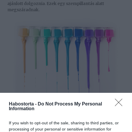
ajánlott dolgoznia. Ezek egy szempillantás alatt
megszáradnak.
Habostorta -
Do Not Process My Personal
Information
Nail art: francia manikűr egy kis csavarral
A klasszikus francia manikűr nude színű körömlakkal
If you wish to opt-out of the sale, sharing to third parties, or
készül. A körmök végét pedig fehérre festik. Viszont 2021
processing of your personal or sensitive information for