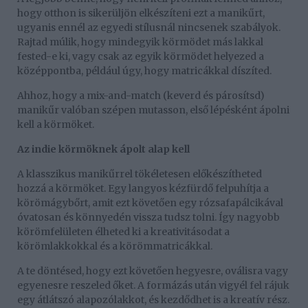
hogy otthon is sikerüljön elkészíteni ezt a manikűrt,
ugyanis ennél az egyedi stílusnál nincsenek szabályok.
Rajtad múlik, hogy mindegyik körmödet más lakkal
fested-e ki, vagy csak az egyik körmödet helyezed a
középpontba, például úgy, hogy matricákkal díszíted.
Ahhoz, hogy a mix-and-match (keverd és párosítsd)
manikűr valóban szépen mutasson, első lépésként ápolni
kell a körmöket.
Az indie körmöknek ápolt alap kell
A klasszikus manikűrrel tökéletesen előkészítheted
hozzá a körmöket. Egy langyos kézfürdő felpuhítja a
körömágybőrt, amit ezt követően egy rózsafapálcikával
óvatosan és könnyedén vissza tudsz tolni. Így nagyobb
körömfelületen élheted ki a kreativitásodat a
körömlakkokkal és a körömmatricákkal.
A te döntésed, hogy ezt követően hegyesre, oválisra vagy
egyenesre reszeled őket. A formázás után vigyél fel rájuk
egy átlátszó alapozólakkot, és kezdődhet is a kreatív rész.