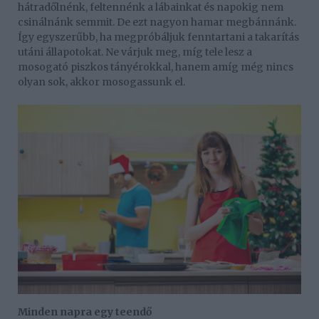
hátradőlnénk, feltennénk a lábainkat és napokig nem
csinálnánk semmit. De ezt nagyon hamar megbánnánk.
Így egyszerűbb, ha megpróbáljuk fenntartani a takarítás
utáni állapotokat. Ne várjuk meg, míg tele lesz a
mosogató piszkos tányérokkal, hanem amíg még nincs
olyan sok, akkor mosogassunk el.
Minden napra egy teendő