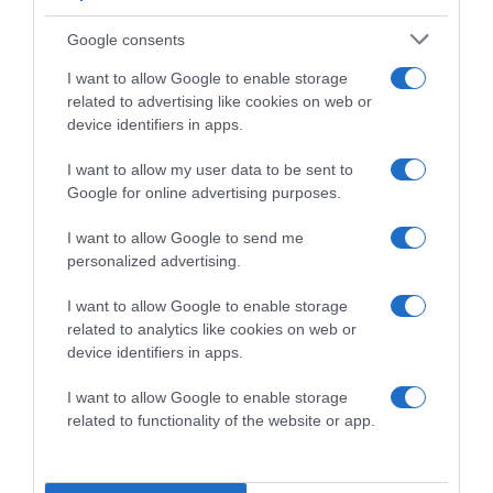
nem tudjuk magunkat utolérni az állandó takarításban,
rendrakásban, ne féljünk belevonni a feladatokba
Google consents
férjünket, gyerekeinket. Játékosan is meg lehet oldani, és
a családnak is jót tehet az ilyenféle együttlét.
I want to allow Google to enable storage
related to advertising like cookies on web or
Forrás: Activebeauty
device identifiers in apps.
I want to allow my user data to be sent to
Google for online advertising purposes.
Megosztás:
Facebook
Twitter
Pinterest
I want to allow Google to send me
personalized advertising.
Címkék:
ünnep
,
tanácsok
,
tippek
,
otthon
,
takarítás
,
I want to allow Google to enable storage
tisztaság
related to analytics like cookies on web or
device identifiers in apps.
Korábbi bejegyzések
Következő bejegyzés
I want to allow Google to enable storage
related to functionality of the website or app.
HASONLÓ BEJEGYZÉSEK