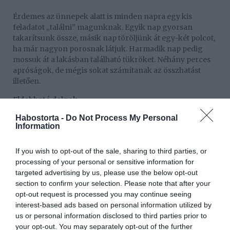
Érdemes az ünnepek alatt is minden napra egy kis
feladatot „találni” magunknak. Egyik nap gyorsan
takarítsunk össze, másik nap töröljünk át egy-két polcot,
ha már nagyon porosnak látjuk. Harmadik nap pedig
mossuk át a lakásban található tükröket. Néhány perces
apróságok, de mégis sokat számítanak az összhatást
illetően.
Eldobható dolgok
Ha nagy családi banzájt csapunk, sok-sok gyerekkel,
Habostorta -
Do Not Process My Personal
Information
érdemes lehet eldobható tányérokkal, poharakkal,
evőeszközökkel készülni. A vendégek távozása után
ugyanis csak simán össze kell gyűjteni őket egy nagy
If you wish to opt-out of the sale, sharing to third parties, or
kukazsákba, és egyben kidobni mindent, így a konyha se
processing of your personal or sensitive information for
lesz dugig a sok mosatlannal.
targeted advertising by us, please use the below opt-out
section to confirm your selection. Please note that after your
opt-out request is processed you may continue seeing
interest-based ads based on personal information utilized by
us or personal information disclosed to third parties prior to
your opt-out. You may separately opt-out of the further