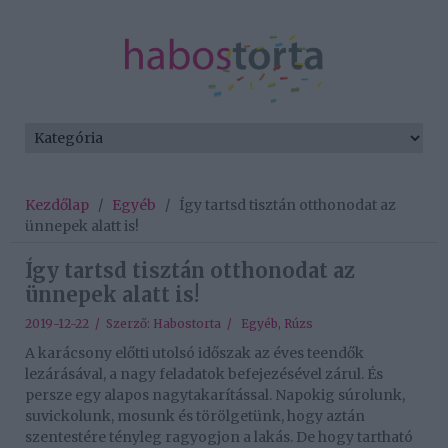
Kezdőlap
/
Egyéb
/
Így tartsd tisztán otthonodat az
ünnepek alatt is!
Így tartsd tisztán otthonodat az
ünnepek alatt is!
2019-12-22 / Szerző:
Habostorta
/
Egyéb
,
Rúzs
A karácsony előtti utolsó időszak az éves teendők
lezárásával, a nagy feladatok befejezésével zárul. És
persze egy alapos nagytakarítással. Napokig súrolunk,
suvickolunk, mosunk és törölgetünk, hogy aztán
szentestére tényleg ragyogjon a lakás. De hogy tartható