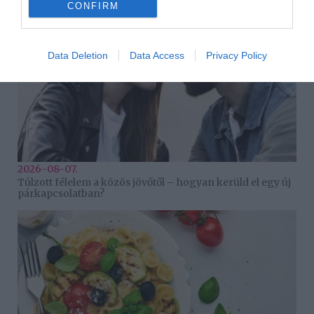
CONFIRM
Data Deletion
Data Access
Privacy Policy
2026-08-07.
Túlzott félelem a közös jövőtől – hogyan kerüld el egy új
párkapcsolatban?