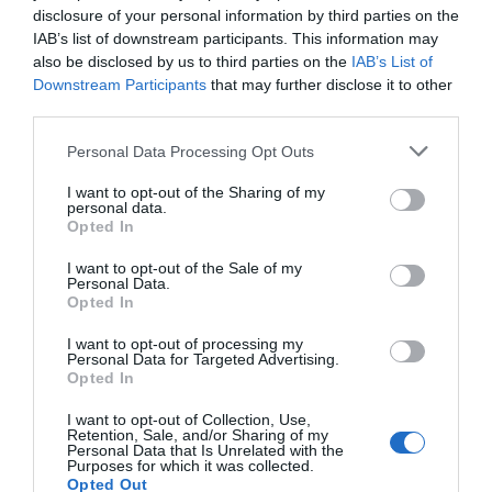
disclosure of your personal information by third parties on the
IAB’s list of downstream participants. This information may
also be disclosed by us to third parties on the
IAB’s List of
Downstream Participants
that may further disclose it to other
third parties.
Please note that this website/app uses one or more Google
Personal Data Processing Opt Outs
services and may gather and store information including but
not limited to your visit or usage behaviour. You may click to
I want to opt-out of the Sharing of my
personal data.
grant or deny consent to Google and its third-party tags to
Opted In
use your data for below specified purposes in below Google
Amit lehet, rögtön csináljuk meg
consent section.
I want to opt-out of the Sale of my
Ne tologassuk a feladatokat, a Pató Pál úr féle hozzáállás
Personal Data.
Opted In
ugyanis rendetlenséghez és káoszhoz vezethet rövid
időn belül. Egy nagy vacsora után is érdemesebb még
I want to opt-out of processing my
aznap este elmosogatni, mint másnap reggelre hagyni.
Personal Data for Targeted Advertising.
Macerásabb is, ráadásul nagyon rossz azzal a tudattal
Opted In
lefeküdni aludni, hogy szalad a konyha.
I want to opt-out of Collection, Use,
Kérjünk segítséget
Retention, Sale, and/or Sharing of my
Personal Data that Is Unrelated with the
Purposes for which it was collected.
Ha úgy érezzük, kicsúsznak a dolgok a kezeink közül és
Opted Out