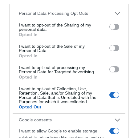
third parties.
Megosztás:
Facebook
Twitter
Pinterest
Please note that this website/app uses one or more Google
Personal Data Processing Opt Outs
services and may gather and store information including but
Címkék:
hidratálás
,
bor
,
szépségápolás
,
szép bőr
,
not limited to your visit or usage behaviour. You may click to
I want to opt-out of the Sharing of my
kéz
personal data.
grant or deny consent to Google and its third-party tags to
Opted In
use your data for below specified purposes in below Google
Korábbi bejegyzések
Következő bejegyzés
consent section.
I want to opt-out of the Sale of my
Personal Data.
Opted In
HASONLÓ BEJEGYZÉSEK
I want to opt-out of processing my
Personal Data for Targeted Advertising.
Opted In
I want to opt-out of Collection, Use,
Retention, Sale, and/or Sharing of my
Personal Data that Is Unrelated with the
Purposes for which it was collected.
Opted Out
Google consents
I want to allow Google to enable storage
related to advertising like cookies on web or