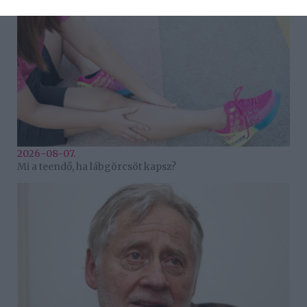
2026-08-07.
Mi a teendő, ha lábgörcsöt kapsz?