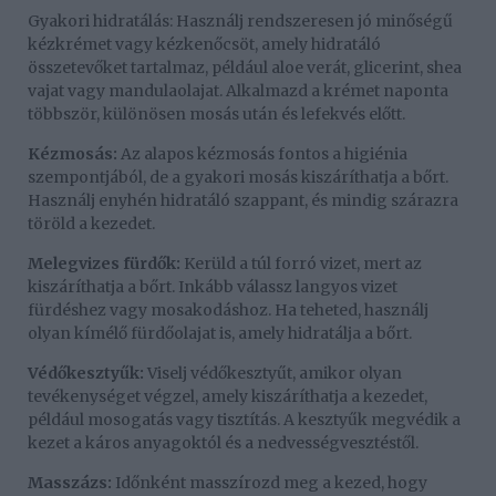
Gyakori hidratálás: Használj rendszeresen jó minőségű
kézkrémet vagy kézkenőcsöt, amely hidratáló
összetevőket tartalmaz, például aloe verát, glicerint, shea
vajat vagy mandulaolajat. Alkalmazd a krémet naponta
többször, különösen mosás után és lefekvés előtt.
Kézmosás:
Az alapos kézmosás fontos a higiénia
szempontjából, de a gyakori mosás kiszáríthatja a bőrt.
Használj enyhén hidratáló szappant, és mindig szárazra
töröld a kezedet.
Melegvizes fürdők:
Kerüld a túl forró vizet, mert az
kiszáríthatja a bőrt. Inkább válassz langyos vizet
fürdéshez vagy mosakodáshoz. Ha teheted, használj
olyan kímélő fürdőolajat is, amely hidratálja a bőrt.
Védőkesztyűk:
Viselj védőkesztyűt, amikor olyan
tevékenységet végzel, amely kiszáríthatja a kezedet,
például mosogatás vagy tisztítás. A kesztyűk megvédik a
kezet a káros anyagoktól és a nedvességvesztéstől.
Masszázs:
Időnként masszírozd meg a kezed, hogy