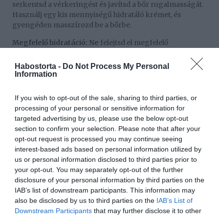
serkentsd a vérkeringést és javítsd a bőr rugalmasságát.
Használj egy kis mennyiségű hidratáló krémet, és
gyengéden masszírozd be a bőrbe.
Megfelelő hidratáció:
Ne
felejtsd el megfelelő
mennyiségű vizet fogyasztani, mivel a hidratáció belülről
is hozzájárul a bőr egészségéhez.
Habostorta -
Do Not Process My Personal
Information
Szünetek munka közben:
Ha gyakran vagy kitéve
száraz és hideg környezetnek (például télen vagy
If you wish to opt-out of the sale, sharing to third parties, or
klímaberendezés közelében dolgozol), szánj időt rövid
processing of your personal or sensitive information for
szünetekre, hogy hidratáló krémet vigyél fel a kezeidre.
targeted advertising by us, please use the below opt-out
section to confirm your selection. Please note that after your
Egyéb hidratálószerek:
Próbáld ki az olyan termékeket,
opt-out request is processed you may continue seeing
mint a kókuszolaj vagy az olívaolaj, amelyek természetes
interest-based ads based on personal information utilized by
módon hidratálják és táplálják a bőrt. Ezeket éjszakai
us or personal information disclosed to third parties prior to
kezelésként is alkalmazhatod.
your opt-out. You may separately opt-out of the further
Amennyiben a probléma súlyos vagy tartós, és az otthoni
disclosure of your personal information by third parties on the
kezelés nem hoz javulást, érdemes szakemberhez
IAB’s list of downstream participants. This information may
fordulni, például bőrgyógyászhoz.
also be disclosed by us to third parties on the
IAB’s List of
Downstream Participants
that may further disclose it to other