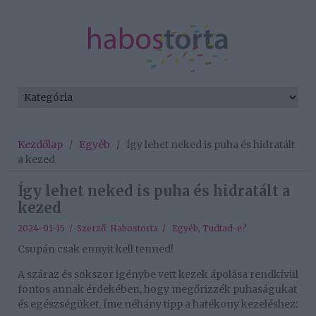
Kezdőlap
/
Egyéb
/
Így lehet neked is puha és hidratált
a kezed
Így lehet neked is puha és hidratált a
kezed
2024-01-15 / Szerző:
Habostorta
/
Egyéb
,
Tudtad-e?
Csupán csak ennyit kell tenned!
A száraz és sokszor igénybe vett kezek ápolása rendkívül
fontos annak érdekében, hogy megőrizzék puhaságukat
és egészségüket. Íme néhány tipp a hatékony kezeléshez: