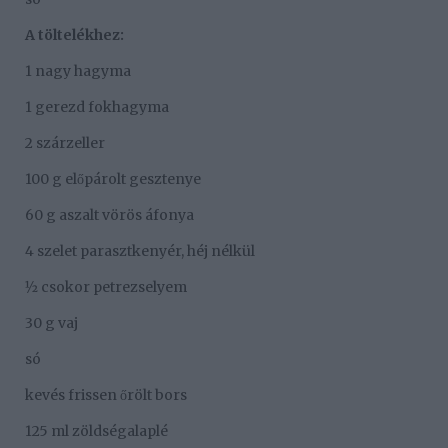
A töltelékhez:
1 nagy hagyma
1 gerezd fokhagyma
2 szárzeller
100 g előpárolt gesztenye
60 g aszalt vörös áfonya
4 szelet parasztkenyér, héj nélkül
1⁄2 csokor petrezselyem
30 g vaj
só
kevés frissen őrölt bors
125 ml zöldségalaplé