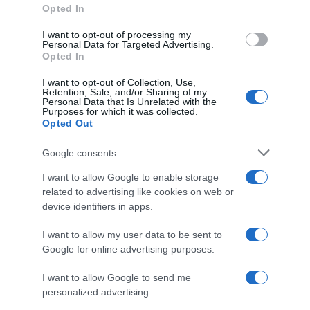
Opted In
3. Forrósítsuk fel a vajat egy serpenyőben. Pároljuk
I want to opt-out of processing my
benne üvegesre a hagymát és a fok­hagymát. Adjuk
Personal Data for Targeted Advertising.
hozzá a zellert, a gesztenyét és a vörös áfonyát, és
Opted In
pároljuk 4­5 percig. Adjuk hozzá a kenyérkockákat és a
pet­rezselymet, keverjük jól össze a többi hozzávalóval, és
I want to opt-out of Collection, Use,
Retention, Sale, and/or Sharing of my
ízesítsük a tölteléket sóval, borssal. Vége­zetül öntsük
Personal Data that Is Unrelated with the
hozzá az alaplevet, és hagyjuk 5 percig állni.
Purposes for which it was collected.
Opted Out
4. Töltsük meg a kacsát a töltelék­kel, a nyílást pedig
varrjuk össze egy konyhai zsineggel, vagy tűzzük össze
Google consents
fogpiszkálóval. A szárnyakat és a combokat szo­rosan
kössük át egy zsineggel.
I want to allow Google to enable storage
related to advertising like cookies on web or
5. Tegyünk egy kis rácsot a tepsire, helyezzük rá a kacsát
device identifiers in apps.
a mellével lefelé, és toljuk az egészet a sütőbe. Öntsünk a
tepsibe kb. 5 mm magasságig forrásban lévő vizet. 15
I want to allow my user data to be sent to
perc után mérsékel­jük a hőfokot 160­ fokra. A kacsát
Google for online advertising purposes.
süssük további 1 órán keresztül, majd vegyük ki a sütőből,
és óva­tosan fordítsuk meg. Toljuk vissza a sütőbe további
I want to allow Google to send me
45 percre.
personalized advertising.