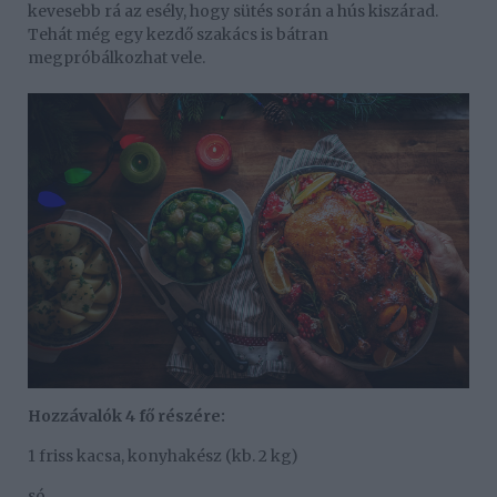
kevesebb rá az esély, hogy sütés során a hús kiszárad.
Tehát még egy kezdő szakács is bátran
megpróbálkozhat vele.
Hozzávalók 4 fő részére:
1 friss kacsa, konyhakész (kb. 2 kg)
só