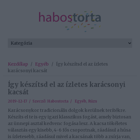
Kezdőlap
/
Egyéb
/
Így készítsd el az ízletes
karácsonyi kacsát
Így készítsd el az ízletes karácsonyi
kacsát
2019-12-17 / Szerző:
Habostorta
/
Egyéb
,
Rúzs
Karácsonykor tradicionális dolgok kerülnek terítékre.
Készíts el te is egy igazi klasszikus fogást, amely biztosan
az ünnepi asztal kedvenc fogása lesz. A kacsa tökéletes
választás egy kisebb, 4-6 fős csoportnak, ráadásul a húsa
is ízletesebb, ráadásul mivel a kacsának több a zsírja van,