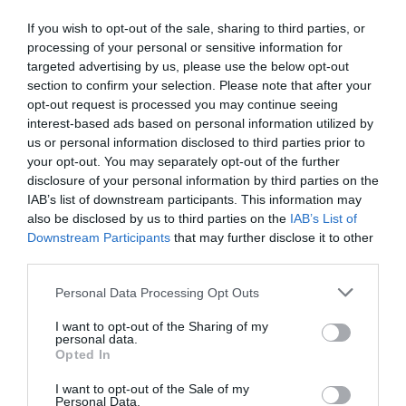
If you wish to opt-out of the sale, sharing to third parties, or
processing of your personal or sensitive information for
targeted advertising by us, please use the below opt-out
section to confirm your selection. Please note that after your
opt-out request is processed you may continue seeing
Elkészítés:
interest-based ads based on personal information utilized by
1. Melegítsük elő a sütőt 200 fokra, légkeveréses
us or personal information disclosed to third parties prior to
funkción. A kacsát gyorsan öblítsük le hideg vízzel,
your opt-out. You may separately opt-out of the further
csepegtessük le, és töröljük konyhai papírtörlővel
disclosure of your personal information by third parties on the
szárazra. A húst belül és kívül sózzuk be jó erősen. Ez a
IAB’s list of downstream participants. This information may
legkönnyebben úgy végezhető el, ha valaki segít
also be disclosed by us to third parties on the
IAB’s List of
megtartani a hasi részt.
Downstream Participants
that may further disclose it to other
third parties.
2. A töltelékhez pucoljuk meg a hagymát, vágjuk félbe,
majd pedig apró kockákra. Hámozzuk meg a
Please note that this website/app uses one or more Google
Personal Data Processing Opt Outs
fokhagymát is, és vágjuk apróra. Mossuk meg a szárzel­
services and may gather and store information including but
lert, és ha szükséges, távolítsuk el a fás részeit. Vágjuk
not limited to your visit or usage behaviour. You may click to
I want to opt-out of the Sharing of my
personal data.
hosszában félbe őket, majd pedig vágjuk vékony
grant or deny consent to Google and its third-party tags to
Opted In
karikákra. Kockázzuk fel a gesztenyét, a vörös áfonyát
use your data for below specified purposes in below Google
pedig aprítsuk fel. Vágjuk
a kenyeret 1 cm-­es kockákra.
consent section.
I want to opt-out of the Sale of my
Mossuk meg a petrezselymet és vágjuk apróra.
Personal Data.