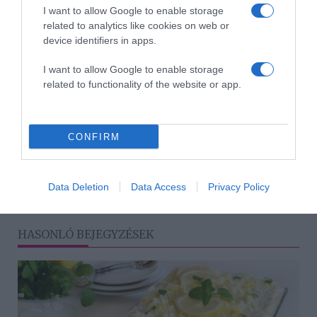
6. Ha kész, akkor vegyük ki a kacsát, és hagyjuk állni
I want to allow Google to enable storage
néhány percet. Ezt követően vágjuk fel egy szárnyasvágó
related to analytics like cookies on web or
késsel, majd pedig tálaljuk.
device identifiers in apps.
Forrás: Activebeauty
I want to allow Google to enable storage
related to functionality of the website or app.
Megosztás:
Facebook
Twitter
Pinterest
CONFIRM
Címkék:
recept
,
Karácsony
,
tanácsok
,
tippek
,
karácsonyi kacsa
,
ünnepi ebéd
,
ünnepi vacsora
Korábbi bejegyzések
Következő bejegyzés
Data Deletion
Data Access
Privacy Policy
HASONLÓ BEJEGYZÉSEK