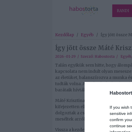
RANDI
Kezdőlap
/
Egyéb
/
Így jött össze 
Így jött össze Máté Kris
2026-01-29 / Szerző:
Habostorta
/
Egyéb
Talán egyikük sem hitte, hogy álompá
kapcsolata nem indult olyan meseszer
az életüket, balanszírozva a munka és
tudták volna. A sztárpár évekig kerül
barátaik hívták fel a figyelmet arra, 
Habostort
Máté Krisztina és Bárdos András való
kifejezetten ellenszenvből született 
If you wish 
dolgoztak a csatornánál együtt, ám e
sensitive in
meséltek arról, mi is volt az első be
confirm you
continue se
Vissza a kezdetekhez