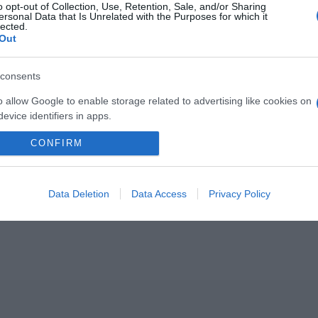
o opt-out of Collection, Use, Retention, Sale, and/or Sharing
Következő bejegyzés
ersonal Data that Is Unrelated with the Purposes for which it
lected.
Out
consents
o allow Google to enable storage related to advertising like cookies on
evice identifiers in apps.
CONFIRM
o allow my user data to be sent to Google for online advertising
2026-08-06.
2026-08-06.
s.
nnyi
Kánikula a
Megszületett
lakásban
Szabados Ági kisfia
to allow Google to send me personalized advertising.
Data Deletion
Data Access
Privacy Policy
o allow Google to enable storage related to analytics like cookies on
evice identifiers in apps.
o allow Google to enable storage related to functionality of the website