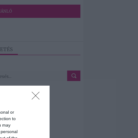
JÁNLÓ
ETÉS
sonal or
ection to
ou may
 personal