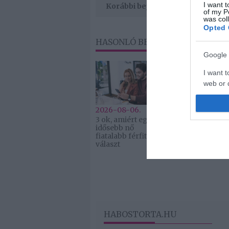
I want t
Korábbi bejegyzések
of my P
was col
Opted 
HASONLÓ BEJEGYZÉSEK
Google 
I want t
web or d
I want t
2026-08-06.
2026-08-06.
purpose
3 ok, amiért egy
Ahány ház, a
idősebb nő
hűsítő
fiatalabb férfit
I want 
választ
I want t
web or d
I want t
or app.
HABOSTORTA.HU