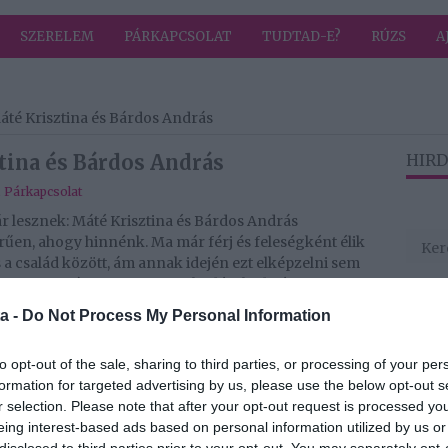
SZERELEM
PÁRKAPCSOLAT
TUDTAD-E?
RÚZS
A
Máté Krisztina és Bárdos András
ztina és Bárdos András
HIRD
,
Párkapcsolat
r lesznek: Máté Krisztina és Bárdos András
űen, ahogy hinnénk. Ma már férj és feleségként élik
 a család között, ám annak idején ezt elképzelni sem
gette egymást, s a megismerkedésük idején is a
hogy akár szerelem is szövődhetne kettejük között.
a -
Do Not Process My Personal Information
di álompárja a TV2-nek, így senki sem hinné, hogy
a szerelem, ami máig tombol közöttük... Sokáig
to opt-out of the sale, sharing to third parties, or processing of your per
gyikük sem gondolta, hogy ebből lehet valami. Most
formation for targeted advertising by us, please use the below opt-out s
nyomásuk egymásról.
r selection. Please note that after your opt-out request is processed y
eing interest-based ads based on personal information utilized by us or