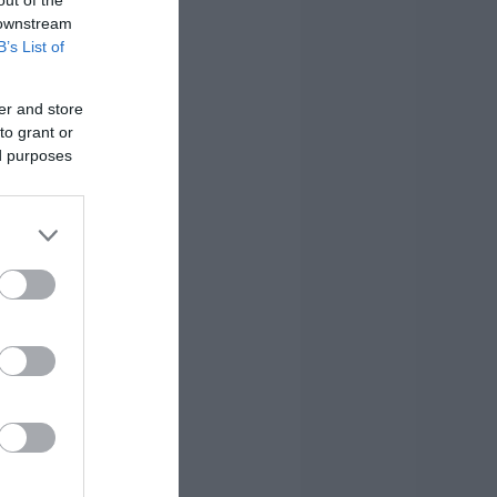
out of the
 downstream
B’s List of
er and store
to grant or
ed purposes