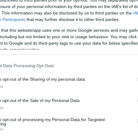
disclosed to third parties prior to your opt-out. You may separately opt-
losure of your personal information by third parties on the IAB’s list of
fokon, a szülővárosában dolgozott a helyi tévében,
. This information may also be disclosed by us to third parties on the
IA
a Magyar Rádió sportosztályára látogatott. Itt
Participants
that may further disclose it to other third parties.
a fiatal gyakornok.
 that this website/app uses one or more Google services and may gath
tatott Andrásra a tévében: 'Ezt a pasit el tudnám
including but not limited to your visit or usage behaviour. You may click 
tem, hogy képzeli, hogy mi ketten összejöhetnénk...
 to Google and its third-party tags to use your data for below specifi
nt a dolog, neki is megmutatott engem valaki, és ő is
ogle consent section.
dája, eltelt pár év, s lám, mégiscsak egymásra találtunk"
s elárulta, mi nem tetszett neki András megjelenésében.
l Data Processing Opt Outs
őtt szemöldök, bundesligás frizura, feltűrt ujjú, lila
ndő. Rettenetes volt!
o opt-out of the Sharing of my personal data.
In
or egyszer közösen szerepeltek a műsorban, ahol férje
őbbi neje.
o opt-out of the Sale of my Personal Data.
In
Pinterest
to opt-out of processing my Personal Data for Targeted
ing.
s
,
régmúlt
,
Máté Krisztina
,
Bárdos András
In