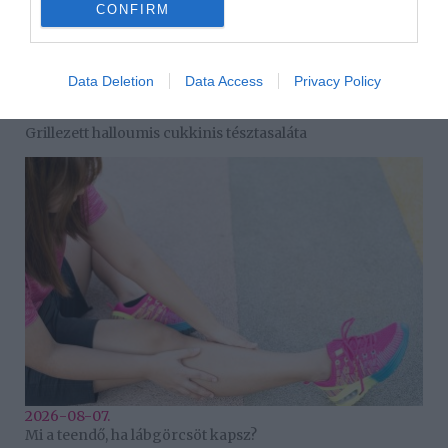
CONFIRM
Data Deletion
Data Access
Privacy Policy
2026-08-07.
Grillezett halloumis cukkinis tésztasaláta
2026-08-07.
Mi a teendő, ha lábgörcsöt kapsz?