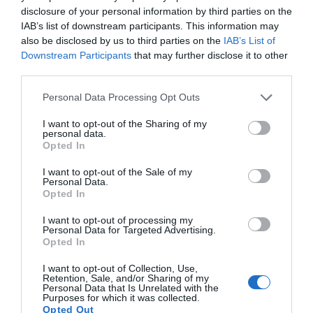
disclosure of your personal information by third parties on the
"Nagy felismerés volt számomra, hogy nem elég
IAB’s list of downstream participants. This information may
kimondani: szeretlek. Egy kapcsolat folyamatos munka,
also be disclosed by us to third parties on the
IAB’s List of
dolgozni kell rajta" – emelte ki.
Downstream Participants
that may further disclose it to other
third parties.
Megemlítette még, hogy a túlzott alkalmazkodás hosszú
távon szerinte nem vezet jóra, és fontos megőrizni a
Please note that this website/app uses one or more Google
Personal Data Processing Opt Outs
személyes szabadságot, valamint az egyedüllét iránti
services and may gather and store information including but
igényt is.
not limited to your visit or usage behaviour. You may click to
I want to opt-out of the Sharing of my
personal data.
grant or deny consent to Google and its third-party tags to
Opted In
use your data for below specified purposes in below Google
Megosztás:
Facebook
Twitter
Pinterest
consent section.
I want to opt-out of the Sale of my
Personal Data.
Opted In
Címkék:
válás
,
Huszárik Kata
I want to opt-out of processing my
Korábbi bejegyzések
Következő bejegyzés
Personal Data for Targeted Advertising.
Opted In
I want to opt-out of Collection, Use,
HASONLÓ BEJEGYZÉSEK
Retention, Sale, and/or Sharing of my
Personal Data that Is Unrelated with the
Purposes for which it was collected.
Opted Out