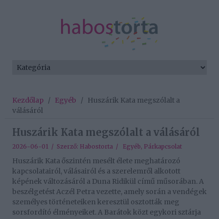
Kezdőlap
/
Egyéb
/
Huszárik Kata megszólalt a
válásáról
Huszárik Kata megszólalt a válásáról
2026-06-01 / Szerző:
Habostorta
/
Egyéb
,
Párkapcsolat
Huszárik Kata őszintén mesélt élete meghatározó
kapcsolatairól, válásairól és a szerelemről alkotott
képének változásáról a Duna Ridikül című műsorában. A
beszélgetést Aczél Petra vezette, amely során a vendégek
személyes történeteiken keresztül osztották meg
sorsfordító élményeiket. A Barátok közt egykori sztárja