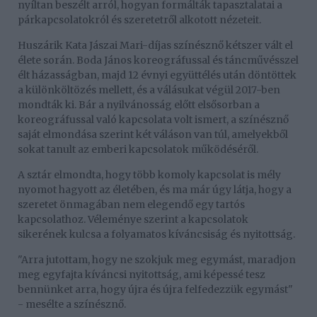
nyíltan beszélt arról, hogyan formálták tapasztalatai a
párkapcsolatokról és szeretetről alkotott nézeteit.
Huszárik Kata Jászai Mari-díjas színésznő kétszer vált el
élete során. Boda János koreográfussal és táncművésszel
élt házasságban, majd 12 évnyi együttélés után döntöttek
a különköltözés mellett, és a válásukat végül 2017-ben
mondták ki. Bár a nyilvánosság előtt elsősorban a
koreográfussal való kapcsolata volt ismert, a színésznő
saját elmondása szerint két váláson van túl, amelyekből
sokat tanult az emberi kapcsolatok működéséről.
A sztár elmondta, hogy több komoly kapcsolat is mély
nyomot hagyott az életében, és ma már úgy látja, hogy a
szeretet önmagában nem elegendő egy tartós
kapcsolathoz. Véleménye szerint a kapcsolatok
sikerének kulcsa a folyamatos kíváncsiság és nyitottság.
"Arra jutottam, hogy ne szokjuk meg egymást, maradjon
meg egyfajta kíváncsi nyitottság, ami képessé tesz
bennünket arra, hogy újra és újra felfedezzük egymást"
- mesélte a színésznő.