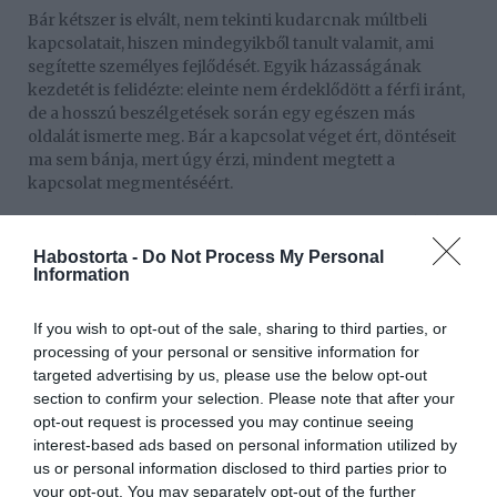
Bár kétszer is elvált, nem tekinti kudarcnak múltbeli
kapcsolatait, hiszen mindegyikből tanult valamit, ami
segítette személyes fejlődését. Egyik házasságának
kezdetét is felidézte: eleinte nem érdeklődött a férfi iránt,
de a hosszú beszélgetések során egy egészen más
oldalát ismerte meg. Bár a kapcsolat véget ért, döntéseit
ma sem bánja, mert úgy érzi, mindent megtett a
kapcsolat megmentéséért.
"Ha egy kapcsolatba az ember beleteszi az energiát, és
mindent megpróbál a megmentéséért, akkor nincs oka
Habostorta -
Do Not Process My Personal
csalódni önmagában" – idézte szavait a szinhaz.online.
Information
"Azt éreztem, hogy ha ennyire önálló és életképes vagyok
If you wish to opt-out of the sale, sharing to third parties, or
egyedül is, akkor lehet, hogy így maradok" – vallotta be a
processing of your personal or sensitive information for
félelméről Kata.
targeted advertising by us, please use the below opt-out
Azonban idővel rátalált a boldogságra, és ma már egy
section to confirm your selection. Please note that after your
kiegyensúlyozott kapcsolatban él. Tapasztalatai alapján
opt-out request is processed you may continue seeing
úgy véli, hogy a mély kötődésekben az emberek valóban
interest-based ads based on personal information utilized by
felismerik egymást, de a szerelem önmagában nem
us or personal information disclosed to third parties prior to
elegendő egy kapcsolat fenntartásához.
your opt-out. You may separately opt-out of the further