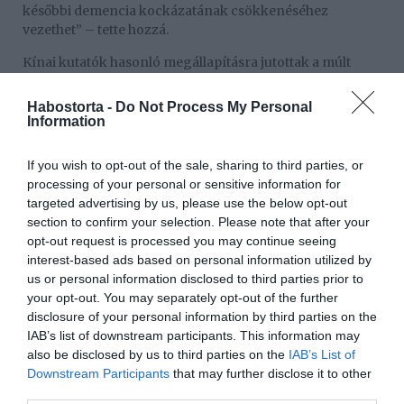
későbbi demencia kockázatának csökkenéséhez
vezethet” – tette hozzá.
Kínai kutatók hasonló megállapításra jutottak a múlt
hónapban, jelezve, hogy az egészséges életmód –
például a helyes táplálkozás, a rendszeres testmozgás, a
Habostorta -
Do Not Process My Personal
kártyázás és a legalább heti kétszeri társasági élet –
Information
együttesen segíthetnek lassítani a memória
hanyatlásának ütemét és csökkenteni a demencia
If you wish to opt-out of the sale, sharing to third parties, or
kockázatát.
processing of your personal or sensitive information for
targeted advertising by us, please use the below opt-out
A demencia a világ egyik legnagyobb közegészségügyi
section to confirm your selection. Please note that after your
veszélye.
opt-out request is processed you may continue seeing
A betegséggel élők száma az előrejelzések szerint 2050-
interest-based ads based on personal information utilized by
re világszerte csaknem megháromszorozódik, és 153
us or personal information disclosed to third parties prior to
millióra emelkedik. Szakértők szerint a betegség minden
your opt-out. You may separately opt-out of the further
közösségben, országban és kontinensen jelentős és
disclosure of your personal information by third parties on the
gyorsan növekvő fenyegetést jelent a jövőbeli
IAB’s list of downstream participants. This information may
egészségügyi és szociális ellátórendszerekre.
also be disclosed by us to third parties on the
IAB’s List of
Downstream Participants
that may further disclose it to other
third parties.
Megosztás:
Facebook
Twitter
Pinterest