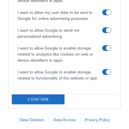
device identifiers in apps.
2026-08-07.
Túlzott félelem a közös jövőtől – hogyan kerüld el egy új
I want to allow my user data to be sent to
párkapcsolatban?
Google for online advertising purposes.
I want to allow Google to send me
personalized advertising.
I want to allow Google to enable storage
related to analytics like cookies on web or
device identifiers in apps.
I want to allow Google to enable storage
related to functionality of the website or app.
2026-08-07.
CONFIRM
Grillezett halloumis cukkinis tésztasaláta
Data Deletion
Data Access
Privacy Policy