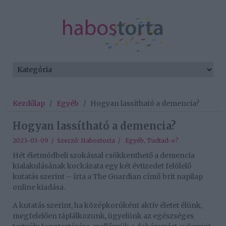
Kezdőlap
/
Egyéb
/
Hogyan lassítható a demencia?
Hogyan lassítható a demencia?
2023-03-09 / Szerző:
Habostorta
/
Egyéb
,
Tudtad-e?
Hét életmódbeli szokással csökkenthető a demencia
kialakulásának kockázata egy két évtizedet felölelő
kutatás szerint – írta a The Guardian című brit napilap
online kiadása.
A kutatás szerint, ha középkorúként aktív életet élünk,
megfelelően táplálkozunk, ügyelünk az egészséges