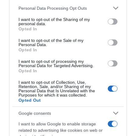
Please note that this website/app uses one or more Google
Personal Data Processing Opt Outs
services and may gather and store information including but
Címkék:
egészség
,
megelőzés
,
időskor
,
demencia
not limited to your visit or usage behaviour. You may click to
I want to opt-out of the Sharing of my
personal data.
grant or deny consent to Google and its third-party tags to
Opted In
Korábbi bejegyzések
Következő bejegyzés
use your data for below specified purposes in below Google
consent section.
I want to opt-out of the Sale of my
Personal Data.
Opted In
HASONLÓ BEJEGYZÉSEK
I want to opt-out of processing my
Personal Data for Targeted Advertising.
Opted In
I want to opt-out of Collection, Use,
Retention, Sale, and/or Sharing of my
Personal Data that Is Unrelated with the
Purposes for which it was collected.
Opted Out
Google consents
I want to allow Google to enable storage
related to advertising like cookies on web or