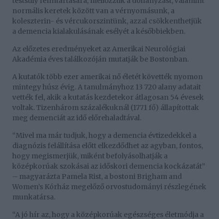
testsúly fenntartására, mellőzzük a dohányzást, valamint
normális keretek között van a vérnyomásunk, a
koleszterin- és vércukorszintünk, azzal csökkenthetjük
a demencia kialakulásának esélyét a későbbiekben.
Az előzetes eredményeket az Amerikai Neurológiai
Akadémia éves találkozóján mutatják be Bostonban.
A kutatók több ezer amerikai nő életét követték nyomon
mintegy húsz évig. A tanulmányhoz 13 720 alany adatait
vették fel, akik a kutatás kezdetekor átlagosan 54 évesek
voltak. Tizenhárom százalékuknál (1771 fő) állapítottak
meg demenciát az idő előrehaladtával.
“Mivel ma már tudjuk, hogy a demencia évtizedekkel a
diagnózis felállítása előtt elkezdődhet az agyban, fontos,
hogy megismerjük, miként befolyásolhatják a
középkorúak szokásai az időskori demencia kockázatát”
– magyarázta Pamela Rist, a bostoni Brigham and
Women’s Kórház megelőző orvostudományi részlegének
munkatársa.
“A jó hír az, hogy a középkorúak egészséges életmódja a