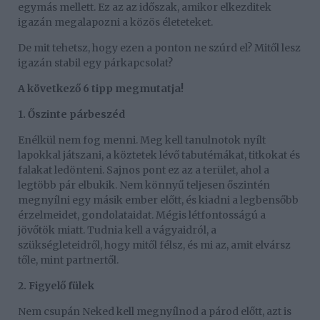
egymás mellett. Ez az az időszak, amikor elkezditek
igazán megalapozni a közös életeteket.
De mit tehetsz, hogy ezen a ponton ne szúrd el? Mitől lesz
igazán stabil egy párkapcsolat?
A következő 6 tipp megmutatja!
1. Őszinte párbeszéd
Enélkül nem fog menni. Meg kell tanulnotok nyílt
lapokkal játszani, a köztetek lévő tabutémákat, titkokat és
falakat ledönteni. Sajnos pont ez az a terület, ahol a
legtöbb pár elbukik. Nem könnyű teljesen őszintén
megnyílni egy másik ember előtt, és kiadni a legbensőbb
érzelmeidet, gondolataidat. Mégis létfontosságú a
jövőtök miatt. Tudnia kell a vágyaidról, a
szükségleteidről, hogy mitől félsz, és mi az, amit elvársz
tőle, mint partnertől.
2. Figyelő fülek
Nem csupán Neked kell megnyílnod a párod előtt, azt is