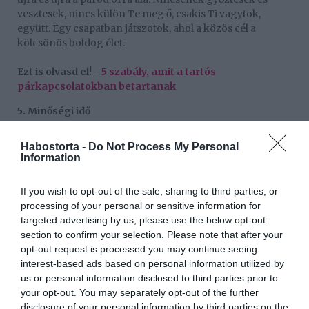
vesztesek, nincs külön Te meg ő, csakis Ti vagytok,
együtt. Egy csapatban játszotok, ahol a közös cél a
kölcsönös boldog élet.
Ezt is olvasd el! -
5 szabály, amit a tartós
párkapcsolatokban betartanak
5. Minőségi idő
Ez túlságosan is evidensnek tűnik, mégsem tudjuk
Habostorta -
Do Not Process My Personal
betartani. Egy párnak szüksége van emlékezetes közös
Information
pillanatokra, amikor kizárják a külvilágot és csak
egymásra koncentrálnak. De a napi rohanás és a
If you wish to opt-out of the sale, sharing to third parties, or
rutinszerű élet elveszi ezeket a pillanatokat a
processing of your personal or sensitive information for
kapcsolatból, ha nem figyelsz oda. Csak úgy tarthatod
targeted advertising by us, please use the below opt-out
fenn a szenvedélyt és a szerelmet, ha minden nap teszel
section to confirm your selection. Please note that after your
érte, és arra a néhány órára, amikor végre kettesben
opt-out request is processed you may continue seeing
lehettek, akkor csak egymásra figyeltek.
interest-based ads based on personal information utilized by
6. Legyen sok közös programotok (de ne csináljatok
us or personal information disclosed to third parties prior to
mindig mindent együtt)!
your opt-out. You may separately opt-out of the further
disclosure of your personal information by third parties on the