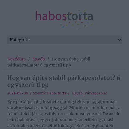
Kezdőlap
/
Egyéb
/
Hogyan építs stabil
párkapcsolatot? 6 egyszerű tipp
Hogyan építs stabil párkapcsolatot? 6
egyszerű tipp
2021-09-08 / Szerző:
Habostorta
/
Egyéb
,
Párkapcsolat
Egy párkapcsolat kezdete mindig tele van izgalommal,
várakozással és boldogsággal. Minden új, minden más, a
felhők felett jársz, és folyton csak mosolyognál. De az idő
előrehaladtával, egyre jobban megismeritek egymást,
csitulnak a heves érzelmi kilengések és megpihentek