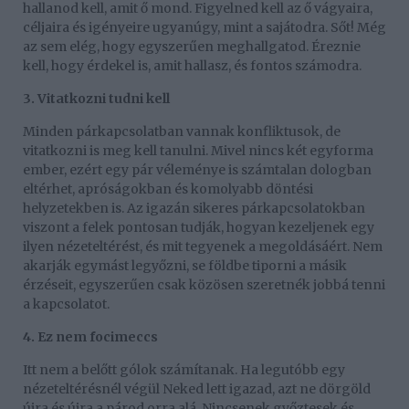
hallanod kell, amit ő mond. Figyelned kell az ő vágyaira,
céljaira és igényeire ugyanúgy, mint a sajátodra. Sőt! Még
az sem elég, hogy egyszerűen meghallgatod. Éreznie
kell, hogy érdekel is, amit hallasz, és fontos számodra.
3. Vitatkozni tudni kell
Minden párkapcsolatban vannak konfliktusok, de
vitatkozni is meg kell tanulni. Mivel nincs két egyforma
ember, ezért egy pár véleménye is számtalan dologban
eltérhet, apróságokban és komolyabb döntési
helyzetekben is. Az igazán sikeres párkapcsolatokban
viszont a felek pontosan tudják, hogyan kezeljenek egy
ilyen nézeteltérést, és mit tegyenek a megoldásáért. Nem
akarják egymást legyőzni, se földbe tiporni a másik
érzéseit, egyszerűen csak közösen szeretnék jobbá tenni
a kapcsolatot.
4. Ez nem focimeccs
Itt nem a belőtt gólok számítanak. Ha legutóbb egy
nézeteltérésnél végül Neked lett igazad, azt ne dörgöld
újra és újra a párod orra alá. Nincsenek győztesek és