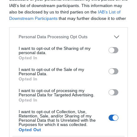
Vásároljatok be közösen, nézzetek együtt filmeket, vagy
IAB’s list of downstream participants. This information may
fussatok a parkban, hiszen minél több dolgot csináltok
also be disclosed by us to third parties on the
IAB’s List of
együtt, annál szorosabb lesz a kapcsolatotok. De
Downstream Participants
that may further disclose it to other
természetesen nem kell azért mindent, sőt. Hagyjatok
third parties.
egymásnak kellő szabadságot is, némi énidőt, amikor
kicsit kimozdulhattok, és kicsit hiányozhattok a
Please note that this website/app uses one or more Google
Personal Data Processing Opt Outs
másiknak. Ettől még erősebb kötelék alakul majd ki
services and may gather and store information including but
köztetek, és hosszú távon kiegyensúlyozott kapcsolat.
not limited to your visit or usage behaviour. You may click to
I want to opt-out of the Sharing of my
personal data.
grant or deny consent to Google and its third-party tags to
Opted In
Egy stabil párkapcsolat és a boldog közös élet nem jön
use your data for below specified purposes in below Google
létre magától. Ezt a munkát az utolsó pillanatig csinálni
consent section.
I want to opt-out of the Sale of my
kell, mindkettőtöknek. Ehhez pedig őszinte érzelmekre
Personal Data.
és kitartásra van szükség, de ha közös a cél, akkor
Opted In
mindenképpen megéri az energiaráfordítást.
I want to opt-out of processing my
Personal Data for Targeted Advertising.
Opted In
I want to opt-out of Collection, Use,
Retention, Sale, and/or Sharing of my
Personal Data that Is Unrelated with the
Purposes for which it was collected.
Opted Out