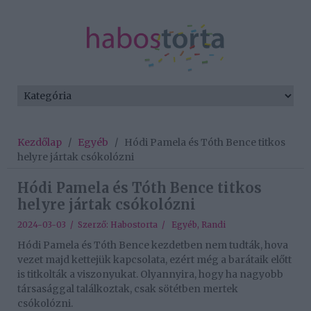
Kezdőlap
/
Egyéb
/
Hódi Pamela és Tóth Bence titkos
helyre jártak csókolózni
Hódi Pamela és Tóth Bence titkos
helyre jártak csókolózni
2024-03-03 / Szerző:
Habostorta
/
Egyéb
,
Randi
Hódi Pamela és Tóth Bence kezdetben nem tudták, hova
vezet majd kettejük kapcsolata, ezért még a barátaik előtt
is titkolták a viszonyukat. Olyannyira, hogy ha nagyobb
társasággal találkoztak, csak sötétben mertek
csókolózni.