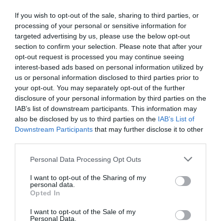
A sztárpár közötti kapcsolat pár hónap alatt komolyra
If you wish to opt-out of the sale, sharing to third parties, or
fordult, ma pedig már boldog házasságban nevelik
processing of your personal or sensitive information for
közös kislányukat, illetve Pamela Berki Krisztiántól
targeted advertising by us, please use the below opt-out
született gyermekét is.
section to confirm your selection. Please note that after your
opt-out request is processed you may continue seeing
interest-based ads based on personal information utilized by
Megosztás:
Facebook
Twitter
Pinterest
us or personal information disclosed to third parties prior to
your opt-out. You may separately opt-out of the further
Címkék:
mozi
,
Hódi Pamela
,
csók
,
nyilvánosság
,
disclosure of your personal information by third parties on the
felvállalás
,
lopott órák
,
sötétség
IAB’s list of downstream participants. This information may
also be disclosed by us to third parties on the
IAB’s List of
Korábbi bejegyzések
Következő bejegyzés
Downstream Participants
that may further disclose it to other
third parties.
Please note that this website/app uses one or more Google
Personal Data Processing Opt Outs
HASONLÓ BEJEGYZÉSEK
services and may gather and store information including but
not limited to your visit or usage behaviour. You may click to
I want to opt-out of the Sharing of my
personal data.
grant or deny consent to Google and its third-party tags to
Opted In
use your data for below specified purposes in below Google
consent section.
I want to opt-out of the Sale of my
Personal Data.