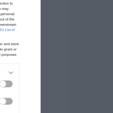
ection to
ou may
 personal
out of the
 downstream
B’s List of
er and store
to grant or
ed purposes