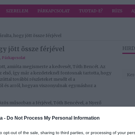
SZERELEM
PÁRKAPCSOLAT
TUDTAD-E?
RÚZS
A
rulta, hogy jött össze férjével
y jött össze férjével
HIRD
,
Párkapcsolat
ott, amióta megismerte a kedvesét, Tóth Bencét. Az
z első, így már a kezdeteknél fontosnak tartotta, hogy
Ezúttal további részleteket mesélt el a
l és arról, hogyan viszonyulnak egymáshoz a
özös műsorban a férjével, Tóth Bencével, a Nyerő
 arról, milyen hálás neki azért, hogy mindenben
tt, hogy az édesanya neve már évek óta gyakran látható
a -
Do Not Process My Personal Information
ársával, Berki Krisztiánnal kapcsolatban is mindig
első ok, ami miatt összejött a jelenlegi párjával.
to opt-out of the sale, sharing to third parties, or processing of your per