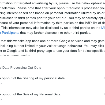
evelő anyuka, akiről a média rendszeresen tudósított.
formation for targeted advertising by us, please use the below opt-out s
akodás jellemezte az életemet, a mindennapjaim része
r selection. Please note that after your opt-out request is processed y
másba szerettünk. Persze ismertük egymást egy ideje,
eing interest-based ads based on personal information utilized by us or
s egy haveri kapcsolatban ezzel szembesülni, mint egy
disclosed to third parties prior to your opt-out. You may separately opt-
 mégis engem választott és azt, hogy egy pár legyünk"
losure of your personal information by third parties on the IAB’s list of
gemlítette, hogy egy baráti társaságból ismerték meg
. This information may also be disclosed by us to third parties on the
IA
Participants
that may further disclose it to other third parties.
 that this website/app uses one or more Google services and may gath
 ilyen baráti összejövetelen, amikor a felnőttek kint
including but not limited to your visit or usage behaviour. You may click 
Natival, aki hajcsatokat tett a hajába. Az édesanya
 to Google and its third-party tags to use your data for below specifi
utott eszébe, hogy ha más gyerekével ilyen jól és
ogle consent section.
 tudja majd szeretni a sajátját.
bb, sőt, egyetlen feltételem Bencével szemben:
l Data Processing Opt Outs
t. Ez már nagyon korán teljesült. Ha Bence nem
tt"- hangsúlyozta az édesanya. Nem volt azonban
o opt-out of the Sharing of my personal data.
t ugyanis egyszer le is mondták, mert Bence nem
In
 csomagot cipelje, ami a közszereplővel jár.
t, közeledett. Udvarolt, kézzel írt levelet küldött,
o opt-out of the Sale of my Personal Data.
ert én nem kezdeményeztem volna" - jegyezte meg
In
kiegyensúlyozottabbá és nyugodtabbá tett a párja.