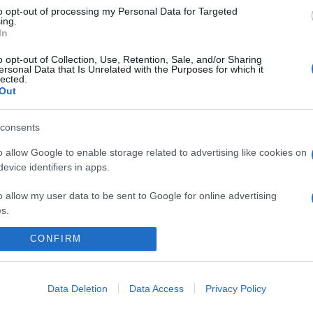
to opt-out of processing my Personal Data for Targeted
ásabb a szerelmének, de ezt nehezen tudta
ing.
incs alá- vagy fölérendelt szerep, egyenrangú
In
en. A férfias dolgokat Bence végzi el a ház körül, de
o opt-out of Collection, Use, Retention, Sale, and/or Sharing
ersonal Data that Is Unrelated with the Purposes for which it
lected.
Out
Pinterest
consents
Hódi Pamela
,
Tóth Bence
o allow Google to enable storage related to advertising like cookies on
evice identifiers in apps.
Következő bejegyzés
o allow my user data to be sent to Google for online advertising
s.
to allow Google to send me personalized advertising.
CONFIRM
o allow Google to enable storage related to analytics like cookies on
evice identifiers in apps.
Data Deletion
Data Access
Privacy Policy
2026-08-06.
2026-08-06.