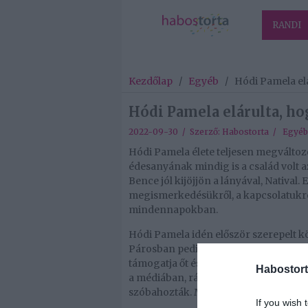
RANDI
Kezdőlap
/
Egyéb
/
Hódi Pamela elá
Hódi Pamela elárulta, hog
2022-09-30 / Szerző:
Habostorta
/
Egyéb
Hódi Pamela élete teljesen megváltoz
édesanyának mindig is a család volt a
Bence jól kijöjjön a lányával, Natival. 
megismerkedésükről, a kapcsolatukró
mindennapokban.
Hódi Pamela idén először szerepelt k
Párosban pedig elérzékenyülve mesélt
támogatja őt és mellette áll. Köztudo
Habostort
a médiában, ráadásul az egykori élett
szóbahozták. Most elárulta, mi volt az 
If you wish 