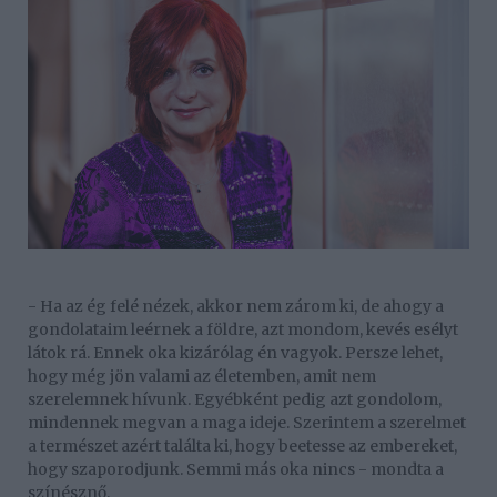
- Ha az ég felé nézek, akkor nem zárom ki, de ahogy a
gondolataim leérnek a földre, azt mondom, kevés esélyt
látok rá. Ennek oka kizárólag én vagyok. Persze lehet,
hogy még jön valami az életemben, amit nem
szerelemnek hívunk. Egyébként pedig azt gondolom,
mindennek megvan a maga ideje. Szerintem a szerelmet
a természet azért találta ki, hogy beetesse az embereket,
hogy szaporodjunk. Semmi más oka nincs - mondta a
színésznő.