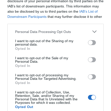
disclosure of your personal information by third parties on the
IAB’s list of downstream participants. This information may
also be disclosed by us to third parties on the
IAB’s List of
Downstream Participants
that may further disclose it to other
third parties.
Please note that this website/app uses one or more Google
Personal Data Processing Opt Outs
services and may gather and store information including but
Forrás: Blikk
not limited to your visit or usage behaviour. You may click to
I want to opt-out of the Sharing of my
personal data.
grant or deny consent to Google and its third-party tags to
Opted In
Megosztás:
Facebook
Twitter
Pinterest
use your data for below specified purposes in below Google
consent section.
I want to opt-out of the Sale of my
Personal Data.
Címkék:
szerelem
,
párkapcsolat
,
Hernádi Judit
Opted In
Korábbi bejegyzések
Következő bejegyzés
I want to opt-out of processing my
Personal Data for Targeted Advertising.
Opted In
HASONLÓ BEJEGYZÉSEK
I want to opt-out of Collection, Use,
Retention, Sale, and/or Sharing of my
Personal Data that Is Unrelated with the
Purposes for which it was collected.
Opted Out