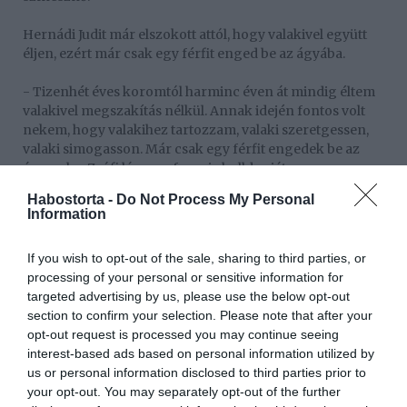
Hernádi Judit már elszokott attól, hogy valakivel együtt
éljen, ezért már csak egy férfit enged be az ágyába.
- Tizenhét éves koromtól harminc éven át mindig éltem
valakivel megszakítás nélkül. Annak idején fontos volt
nekem, hogy valakihez tartozzam, valaki szeretgessen,
valaki simogasson. Már csak egy férfit engedek be az
ágyamba: Zsófi lányom francia bulldogját.
Habostorta -
Do Not Process My Personal
Information
If you wish to opt-out of the sale, sharing to third parties, or
processing of your personal or sensitive information for
targeted advertising by us, please use the below opt-out
section to confirm your selection. Please note that after your
opt-out request is processed you may continue seeing
interest-based ads based on personal information utilized by
us or personal information disclosed to third parties prior to
your opt-out. You may separately opt-out of the further