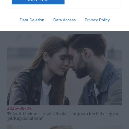
Data Deletion
Data Access
Privacy Policy
2026-08-08.
Béres Alexandra Portugáliában kalandozott
2026-08-07.
Túlzott félelem a közös jövőtől – hogyan kerüld el egy új
párkapcsolatban?