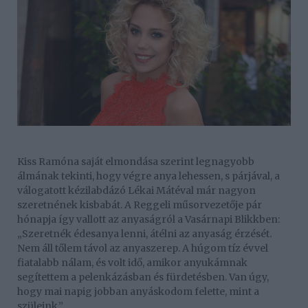
Kiss Ramóna saját elmondása szerint legnagyobb
álmának tekinti, hogy végre anya lehessen, s párjával, a
válogatott kézilabdázó Lékai Mátéval már nagyon
szeretnének kisbabát. A Reggeli műsorvezetője pár
hónapja így vallott az anyaságról a Vasárnapi Blikkben:
„Szeretnék édesanya lenni, átélni az anyaság érzését.
Nem áll tőlem távol az anyaszerep. A húgom tíz évvel
fiatalabb nálam, és volt idő, amikor anyukámnak
segítettem a pelenkázásban és fürdetésben. Van úgy,
hogy mai napig jobban anyáskodom felette, mint a
szüleink.”