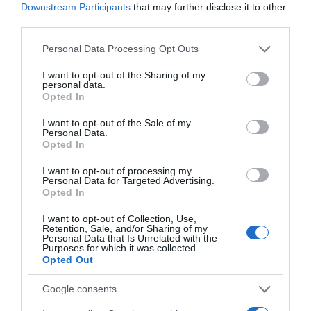
Downstream Participants
that may further disclose it to other
third parties.
Please note that this website/app uses one or more Google
Personal Data Processing Opt Outs
services and may gather and store information including but
not limited to your visit or usage behaviour. You may click to
I want to opt-out of the Sharing of my
personal data.
grant or deny consent to Google and its third-party tags to
Opted In
use your data for below specified purposes in below Google
consent section.
I want to opt-out of the Sale of my
Personal Data.
Opted In
I want to opt-out of processing my
Personal Data for Targeted Advertising.
Opted In
I want to opt-out of Collection, Use,
Retention, Sale, and/or Sharing of my
Personal Data that Is Unrelated with the
Purposes for which it was collected.
Opted Out
Google consents