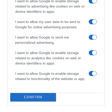
I want to allow Google to enable storage
related to advertising like cookies on web or
Forrás: Blikk
device identifiers in apps.
Megosztás:
Facebook
Twitter
Pinterest
I want to allow my user data to be sent to
Google for online advertising purposes.
Címkék:
szerelem
,
párkapcsolat
,
babavárás
,
Kiss
Ramóna
,
Lékai Máté
I want to allow Google to send me
personalized advertising.
Korábbi bejegyzések
I want to allow Google to enable storage
related to analytics like cookies on web or
device identifiers in apps.
HASONLÓ BEJEGYZÉSEK
I want to allow Google to enable storage
related to functionality of the website or app.
CONFIRM