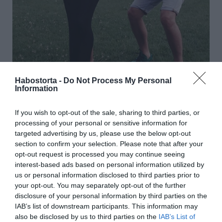
Habostorta -
Do Not Process My Personal
Information
If you wish to opt-out of the sale, sharing to third parties, or
processing of your personal or sensitive information for
„Kezdődhet a nagy kaland!” – írta a fotóhoz Kiss
targeted advertising by us, please use the below opt-out
Ramóna, akit kézilabdázó szerelme egy évvel ezelőtt, fél
section to confirm your selection. Please note that after your
évvel a megismerkedésük után jegyzett el. Ramóna sírva
opt-out request is processed you may continue seeing
mondott neki igent, s természetesen az esküvő is tervben
interest-based ads based on personal information utilized by
van náluk, ám a gólyahír megelőzte a boldogító igent.
us or personal information disclosed to third parties prior to
your opt-out. You may separately opt-out of the further
disclosure of your personal information by third parties on the
IAB’s list of downstream participants. This information may
also be disclosed by us to third parties on the
IAB’s List of