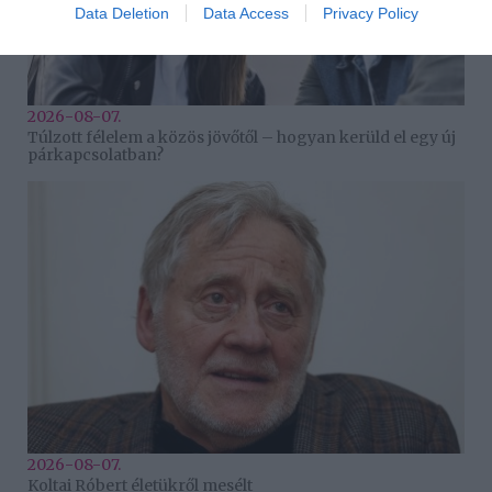
Data Deletion
Data Access
Privacy Policy
2026-08-07.
Túlzott félelem a közös jövőtől – hogyan kerüld el egy új
párkapcsolatban?
2026-08-07.
Koltai Róbert életükről mesélt