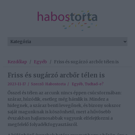
Kezdőlap
/
Egyéb
/
Friss és sugárzó arcbőr télen is
Friss és sugárzó arcbőr télen is
2023-11-17 / Szerző:
Habostorta
/
Egyéb
,
Tudtad-e?
Ősszel és télen az arcunk nincs éppen csúcsformában:
száraz, húzódik, esetleg még hámlik is. Mindez a
hidegnek, a száraz benti levegőnek, és bizony sokszor
saját magunknak is köszönhető, mert a hűvösebb
évszakban hajlamosabbak vagyunk elfelejtkezni a
megfelelő folyadékfogyasztásról.