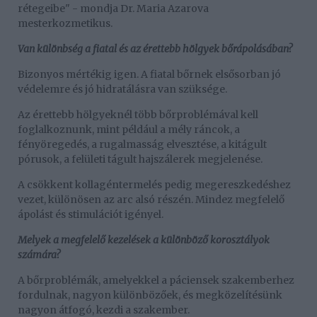
rétegeibe" - mondja Dr. Maria Azarova
mesterkozmetikus.
Van különbség a fiatal és az érettebb hölgyek bőrápolásában?
Bizonyos mértékig igen. A fiatal bőrnek elsősorban jó
védelemre és jó hidratálásra van szüksége.
Az érettebb hölgyeknél több bőrproblémával kell
foglalkoznunk, mint például a mély ráncok, a
fényöregedés, a rugalmasság elvesztése, a kitágult
pórusok, a felületi tágult hajszálerek megjelenése.
A csökkent kollagéntermelés pedig megereszkedéshez
vezet, különösen az arc alsó részén. Mindez megfelelő
ápolást és stimulációt igényel.
Melyek a megfelelő kezelések a különböző korosztályok
számára?
A bőrproblémák, amelyekkel a páciensek szakemberhez
fordulnak, nagyon különbözőek, és megközelítésünk
nagyon átfogó, kezdi a szakember.