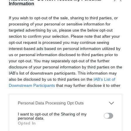
kölcsönöz. A kollagénstimulátorok javítják magának az
Information
érett bőrnek a textúráját. Amikor az öregedés összes jelét
mutató arcot kell korrigálni, akkor helyes, ha a kezelés
If you wish to opt-out of the sale, sharing to third parties, or
készülékkel végzett stimulációval indul. Ezután fel lehet
processing of your personal or sensitive information for
mérni, hogy hol és mekkora a térfogatvesztés, és ezt
targeted advertising by us, please use the below opt-out
követhetik a töltőanyagokkal végzett kezelések.
section to confirm your selection. Please note that after your
Milyen esetekben ajánlott a feltöltés?
opt-out request is processed you may continue seeing
interest-based ads based on personal information utilized by
Fiatalabb pácienseknek különösen hatásos, akik
us or personal information disclosed to third parties prior to
szeretnék eltüntetni az arcukon megjelent finom
your opt-out. You may separately opt-out of the further
ráncokat, vagy felfrissíteni a bőrüket, amely "szürkének"
disclosure of your personal information by third parties on the
és megereszkedettnek tűnik, hiányzik belőle a ragyogás
IAB’s list of downstream participants. This information may
és a frissesség. A pattanásos hegek korrekciójában is
also be disclosed by us to third parties on the
IAB’s List of
hatékony.
Downstream Participants
that may further disclose it to other
third parties.
Az érettebb pácienseknél pedig a száj körüli feszesítésre
ajánlott, például a felső ajak feletti ráncok eltüntetésére,
Please note that this website/app uses one or more Google
Personal Data Processing Opt Outs
amelyek sokszor a dohányosoknál jelennek meg.
services and may gather and store information including but
Általánosságban elmondható, hogy az eljárás sikeresen
not limited to your visit or usage behaviour. You may click to
I want to opt-out of the Sharing of my
működik a ráncok csökkentésére, az arckontúrok
personal data.
grant or deny consent to Google and its third-party tags to
Opted In
határozottabbá tételére, a nyak simítására. Sikeresen
use your data for below specified purposes in below Google
alkalmazható a nyakon, a dekoltázson, a karok belső