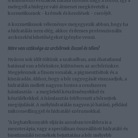
A különböző évszakok hatása nyomot hagy a bőrön, így a
melegről a hidegre való átmenet megköveteli a
kozmetikumok - krémek és kezelések - cseréjét.
A kozmetikusok véleménye megegyezik abban, hogy ha
a hidratálás nem elég, akkor érdemes professzionális
arckezelési lehetőségeket igénybe venni.
Mire van szüksége az arcbőrnek ősszel és télen?
Nyáron sok időt töltünk a szabadban, ami óhatatlanul
hatással van a bőrünkre, különösen az arcbőrünkre.
Megjelennek a finom vonalak, a pigmentfoltok és a
kiszáradás. Ahhoz, hogy a bőr ragyogását visszaadjuk, a
hidratálás mellett nagyon fontos a rendszeres
hámlasztás - a megfelelő készítményekkel és
készülékekkel. A hámlasztás felébreszti a bőrsejtek
megújulását. A mélyhidratálás nagyon jó hatású, például
mikronedlinggel és hidratáló szérumokkal.
"A leghatékonyabb eljárás azonban továbbra is a
mezoterápia, vagy a speciálisan összeállított hidratáló és
biostimuláló termékek bejuttatása a bőr mélyebb