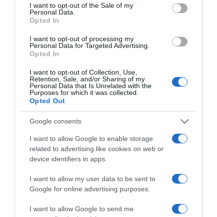
consent section.
I want to opt-out of the Sale of my
részén, a combokon, a térdeken, a has laza bőrén,
Personal Data.
valamint a striáknál.
Opted In
Mik a legjobb otthoni készítmények az őszi-téli időszakra?
I want to opt-out of processing my
Personal Data for Targeted Advertising.
Az otthoni ápolás L-aminosavakat, hialuronsavat,
Opted In
valamint A- és C-vitamint tartalmazó revitalizáló arc-,
I want to opt-out of Collection, Use,
test- és szemkrémekkel történjen. Nagyon hasznos a
Retention, Sale, and/or Sharing of my
retinol rendszeres használata is!
Personal Data that Is Unrelated with the
Purposes for which it was collected.
Opted Out
Ezek a termékek megelőző és korrigáló hatással vannak
az öregedő bőrre - mély ráncok, hidratáltság és
Google consents
rugalmasság.
I want to allow Google to enable storage
A különböző táplálékkiegészítők is jó hatást
related to advertising like cookies on web or
gyakorolhatnak, némelyikük valóban egyedülálló, mivel
device identifiers in apps.
aminosavak (a kollagén építőkövei) és vitaminok
komplexét tartalmazza. Segítenek az új kollagén
I want to allow my user data to be sent to
felépítésében, elősegítik a haj növekedését és minőségét,
Google for online advertising purposes.
valamint immunstimuláló hatásuk van, ami csodálatos
kiegészítője az egész kezelésnek.
I want to allow Google to send me