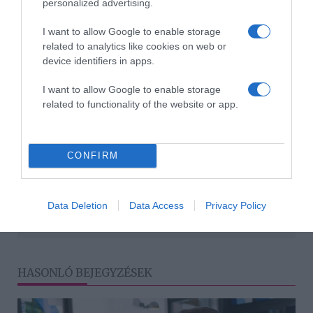
Milyen irányba halad az esztétikai orvoslás? Mire
personalized advertising.
számíthatunk a jövőben a lézerek, töltőanyagok, botox,
kollagénstimulátorok... után?
I want to allow Google to enable storage
related to analytics like cookies on web or
Kétségtelen, hogy az esztétikai orvoslás felfelé ível.
device identifiers in apps.
Fejlődése nagyrészt a tökéletesebb, hatékonyabb,
biztonságosabb csúcstechnológiákon alapul. Biztos,
I want to allow Google to enable storage
hogy a jövő sok újdonságot tartogat majd!
related to functionality of the website or app.
Megosztás:
Facebook
Twitter
Pinterest
CONFIRM
Címkék:
hidratálás
,
arcbőr
,
tél
,
ápolás
,
feltöltés
,
kozmetika
Data Deletion
Data Access
Privacy Policy
Korábbi bejegyzések
Következő bejegyzés
HASONLÓ BEJEGYZÉSEK