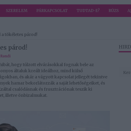
SZERELEM
PÁRKAPCSOLAT
TUDTAD-E?
RÚZS
A
 a tökéletes párod!
es párod!
HIRD
,
Randi
hibát, hogy túlzott elvárásokkal fognak bele az
nyos általuk kreált ideálhoz, mind külső
gokban, és akár a vágyott kapcsolat jellegét tekintve
gények hamar bekorlátozzák a saját lehetőségeiket, és
 Ezáltal csalódásnak és frusztrációnak teszik ki
, illetve önbizalmukat.