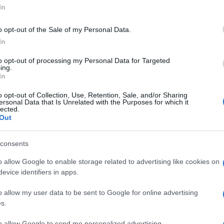
 sulykolt hamis szépségideál teljesen
In
ségünket.
thet az egészséges elvárások kialakításában.
o opt-out of the Sale of my Personal Data.
és értékek számítanak igazán számunkra egy
In
hangsúlyt az online bemutatkozásunkban és az első
to opt-out of processing my Personal Data for Targeted
ing.
In
mberek kevésbé valószínű, hogy elveszítik az
úgy fejlődik, ahogyan előre eltervezték. Ehelyett
o opt-out of Collection, Use, Retention, Sale, and/or Sharing
változásokhoz és megtalálni a pozitívumokat még
ersonal Data that Is Unrelated with the Purposes for which it
lected.
tes, mint a filmekben.
Out
at csak egy olyan ideális világban létezne, amely a
ható el. Ehelyett minden viszonynak megvannak a
consents
 az elfogadás és rugalmasság kulcsfontosságú egy
o allow Google to enable storage related to advertising like cookies on
evice identifiers in apps.
 az exed hasonmásait?
o allow my user data to be sent to Google for online advertising
s.
Pinterest
to allow Google to send me personalized advertising.