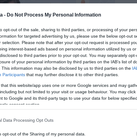
a -
Do Not Process My Personal Information
to opt-out of the sale, sharing to third parties, or processing of your per
formation for targeted advertising by us, please use the below opt-out s
r selection. Please note that after your opt-out request is processed y
eing interest-based ads based on personal information utilized by us or
disclosed to third parties prior to your opt-out. You may separately opt-
losure of your personal information by third parties on the IAB’s list of
. This information may also be disclosed by us to third parties on the
IA
Participants
that may further disclose it to other third parties.
 that this website/app uses one or more Google services and may gath
including but not limited to your visit or usage behaviour. You may click 
 to Google and its third-party tags to use your data for below specifi
ogle consent section.
elismerése az offline és az online társkeresés során
l Data Processing Opt Outs
lyezni a hangsúlyt, hogy a leendő partner mindenben
ber nem létezik. Az általános társadalmi nyomás, a
o opt-out of the Sharing of my personal data.