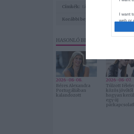
Címkék:
társkeresés
,
ideál
,
túlzot
I want t
Korábbi bejegyzések
web or d
I want t
or app.
HASONLÓ BEJEGYZÉSEK
2026-08-08.
2026-08-07.
Béres Alexandra
Túlzott félel
Portugáliában
közös jövőtől
kalandozott
hogyan kerül
egy új
párkapcsolat