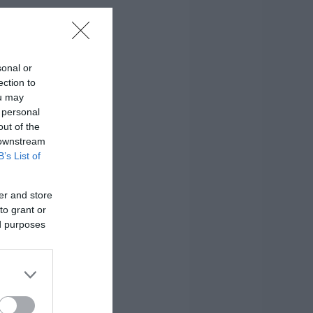
sonal or
ection to
ou may
 personal
out of the
 downstream
B’s List of
er and store
to grant or
ed purposes