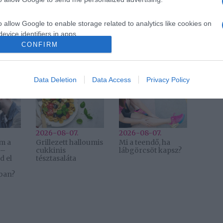
t elvárások
o allow Google to enable storage related to analytics like cookies on
Következő bejegyzés
evice identifiers in apps.
CONFIRM
o allow Google to enable storage related to functionality of the website
Data Deletion
Data Access
Privacy Policy
2026-08-07.
2026-08-07.
em a
Grillezett halloumis
Mi a teendő, ha
 –
cukkinis
lábgörcsöt kapsz?
d el
tésztasaláta
ban?