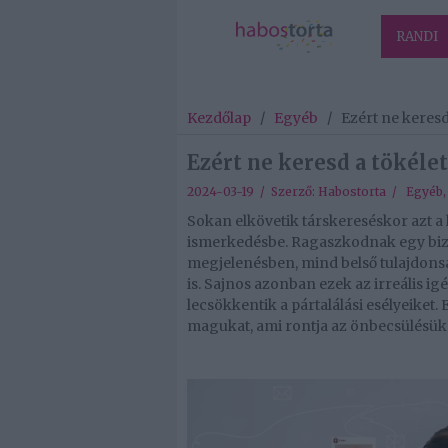
RANDI
Kezdőlap
/
Egyéb
/
Ezért ne keresd
Ezért ne keresd a tökélet
2024-03-19 / Szerző:
Habostorta
/
Egyéb
Sokan elkövetik társkereséskor azt a 
ismerkedésbe. Ragaszkodnak egy bizo
megjelenésben, mind belső tulajdonsá
is. Sajnos azonban ezek az irreális i
lecsökkentik a pártalálási esélyeiket.
magukat, ami rontja az önbecsülésüket