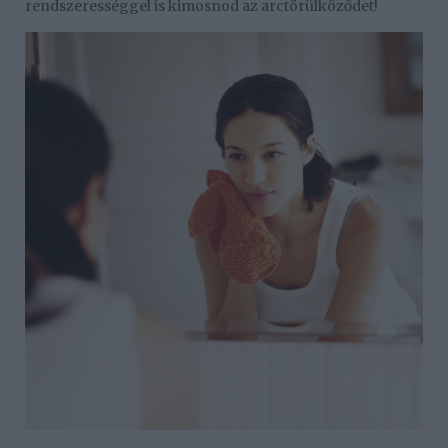
rendszerességgel is kimosnod az arctörülköződet!