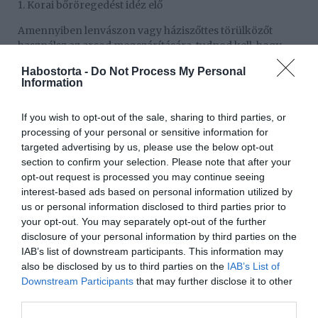
1. Korai bőröregedést idéz elő
Amennyiben lenvászon vagy háziszőttes törülközőt
használsz az arcod megszárítására, tudnod kell, hogy
ennek anyaga túl durva a bőrnek, ezért a mindennapos
Habostorta -
Do Not Process My Personal
használata érzékenyebbé teheti az arcodat a különböző
Information
fertőzésekre, ráncosodásra. Minél gyakrabban mosod
ezt az anyagot, annál szálkásabb lesz, tehát nem biztos,
If you wish to opt-out of the sale, sharing to third parties, or
hogy jó ötlet ilyen fokú hámtalanításnak kitenned a
processing of your personal or sensitive information for
bőröd minden egyes alkalommal.
targeted advertising by us, please use the below opt-out
2. Felsérti a bőrt
section to confirm your selection. Please note that after your
opt-out request is processed you may continue seeing
Ha érzékeny a bőröd, törülközővel megszárítani az
interest-based ads based on personal information utilized by
arcodat cseppet sem a legjobb választás. Ezen textíliák
us or personal information disclosed to third parties prior to
többsége ugyanis elég érdes felületű, ezért amikor a
your opt-out. You may separately opt-out of the further
bőröddel érintkeznek, pirosodást, irritációkat
disclosure of your personal information by third parties on the
okozhatnak.
IAB’s list of downstream participants. This information may
also be disclosed by us to third parties on the
IAB’s List of
3. Csökkenti az arcápoló termékek hatékonyságát
Downstream Participants
that may further disclose it to other
third parties.
Hiába mosod meg szappannal az arcod, és utána törlöd
szárazra, valójában a bőr akkor tudja magába szívni a