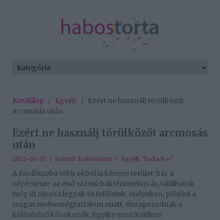
Kezdőlap
/
Egyéb
/
Ezért ne használj törülközőt
arcmosás után
Ezért ne használj törülközőt arcmosás
után
2022-01-05 / Szerző:
Habostorta
/
Egyéb
,
Tudtad-e?
A fürdőszoba több okból is kényes terület: bár a
vécécsésze az első számú baktériumforrás, találhatók
még itt olyan tárgyak és felületek, melyeken, például a
magas nedvességtartalom miatt, elszaporodnak a
különböző kórokozók. Egyike ezen kritikus