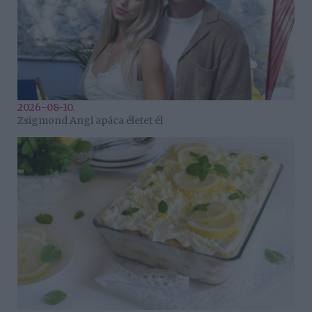
2026-08-10.
Zsigmond Angi apáca életet él