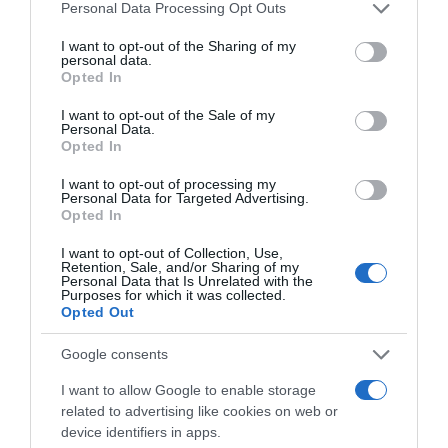
Please note that this website/app uses one or more Google
Personal Data Processing Opt Outs
különböző kozmetikumokban rejlő tápanyagokat, ha
services and may gather and store information including but
nedves marad. A hidratáló krémek például akkor hatnak
not limited to your visit or usage behaviour. You may click to
I want to opt-out of the Sharing of my
a legjobban, ha a bőrödön még vannak vízcseppek. Más
personal data.
grant or deny consent to Google and its third-party tags to
szavakkal, a bőr nedvességtartalmát használják fel arra,
Opted In
use your data for below specified purposes in below Google
hogy a mélyebb rétegekbe jussanak, és megőrizzék
consent section.
I want to opt-out of the Sale of my
annak fiatalságát.
Personal Data.
Opted In
4. Zsírossá teheti az arcbőrt
I want to opt-out of processing my
Azzal, hogy áttörlöd az arcod egy törülközővel, zsírosabb
Personal Data for Targeted Advertising.
lehet a bőröd. Hogy miért? A durvább anyagból készült
Opted In
textíliák eltávolítják a bőr felületén lévő természetes
olajokat, melyek amúgy létfontosságúak ahhoz, hogy az
I want to opt-out of Collection, Use,
Retention, Sale, and/or Sharing of my
egészséges maradjon. Ebből kifolyólag, a
Personal Data that Is Unrelated with the
faggyúmirigyek akcióba lendülnek, hogy pótolják ezt a
Purposes for which it was collected.
Opted Out
hiányt, és megakadályozzák a bőr kiszáradását. Ez pedig
zsírosodáshoz vezethet.
Google consents
Forrás: Blikkrúzs.blikk.hu
I want to allow Google to enable storage
related to advertising like cookies on web or
Megosztás:
Facebook
Twitter
Pinterest
device identifiers in apps.