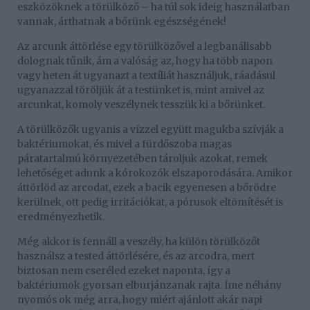
eszközöknek a törülköző – ha túl sok ideig használatban
vannak, árthatnak a bőrünk egészségének!
Az arcunk áttörlése egy törülközővel a legbanálisabb
dolognak tűnik, ám a valóság az, hogy ha több napon
vagy heten át ugyanazt a textíliát használjuk, ráadásul
ugyanazzal töröljük át a testünket is, mint amivel az
arcunkat, komoly veszélynek tesszük ki a bőrünket.
A törülközők ugyanis a vízzel együtt magukba szívják a
baktériumokat, és mivel a fürdőszoba magas
páratartalmú környezetében tároljuk azokat, remek
lehetőséget adunk a kórokozók elszaporodására. Amikor
áttörlöd az arcodat, ezek a bacik egyenesen a bőrödre
kerülnek, ott pedig irritációkat, a pórusok eltömítését is
eredményezhetik.
Még akkor is fennáll a veszély, ha külön törülközőt
használsz a tested áttörlésére, és az arcodra, mert
biztosan nem cseréled ezeket naponta, így a
baktériumok gyorsan elburjánzanak rajta. Íme néhány
nyomós ok még arra, hogy miért ajánlott akár napi