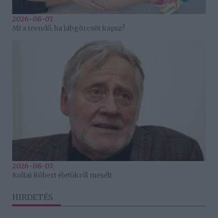
2026-08-07.
Mi a teendő, ha lábgörcsöt kapsz?
2026-08-07.
Koltai Róbert életükről mesélt
HIRDETÉS