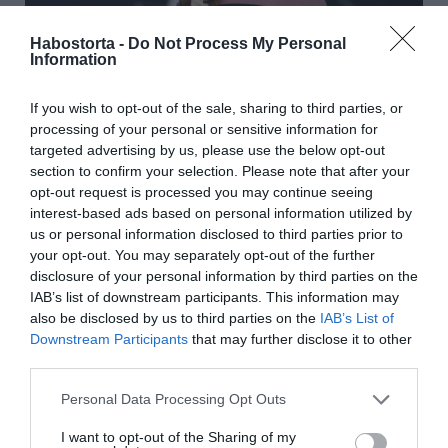
Habostorta -
Do Not Process My Personal
Information
If you wish to opt-out of the sale, sharing to third parties, or
processing of your personal or sensitive information for
targeted advertising by us, please use the below opt-out
section to confirm your selection. Please note that after your
opt-out request is processed you may continue seeing
interest-based ads based on personal information utilized by
Forrás: Blikk
us or personal information disclosed to third parties prior to
your opt-out. You may separately opt-out of the further
disclosure of your personal information by third parties on the
Megosztás:
Facebook
Twitter
Pinterest
IAB’s list of downstream participants. This information may
also be disclosed by us to third parties on the
IAB’s List of
Címkék:
Harry herceg
,
Meghan Markle
,
Erzsébet
Downstream Participants
that may further disclose it to other
királyné
,
királyi család
,
keresztelő
,
Lilibet
third parties.
Please note that this website/app uses one or more Google
Korábbi bejegyzések
Következő bejegyzés
Personal Data Processing Opt Outs
services and may gather and store information including but
not limited to your visit or usage behaviour. You may click to
I want to opt-out of the Sharing of my