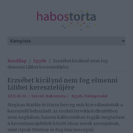
Kezdőlap
/
Egyéb
/
Erzsébet királynő nem fog
elmenni Lilibet keresztelőjére
Erzsébet királynő nem fog elmenni
Lilibet keresztelőjére
2021-10-16 / Szerző:
Habostorta
/
Egyéb
,
Párkapcsolat
Meghan Markle és Harry herceg már ki is választották a
keresztelő helyszínét: az eredeti tervekkel ellentétben
nem Angliában, hanem Kaliforniában fogják megtartani.
A keresztanyajelöltek között olyan nevek szerepelnek,
mint Oprah Winfrey és Eugénia hercegnő.