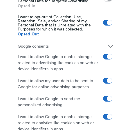
Personal Data for Targeted Advertising.
Megosztás:
Facebook
Twitter
Pinterest
Opted In
I want to opt-out of Collection, Use,
Retention, Sale, and/or Sharing of my
Címkék:
babaszületés
,
Erzsébet királyné
,
királyi
Personal Data that Is Unrelated with the
család
,
dédmama
,
Beatrix yorki hercegné
Purposes for which it was collected.
Opted Out
Korábbi bejegyzések
Következő bejegyzés
Google consents
I want to allow Google to enable storage
HASONLÓ BEJEGYZÉSEK
related to advertising like cookies on web or
device identifiers in apps.
I want to allow my user data to be sent to
Google for online advertising purposes.
I want to allow Google to send me
personalized advertising.
I want to allow Google to enable storage
related to analytics like cookies on web or
device identifiers in apps.