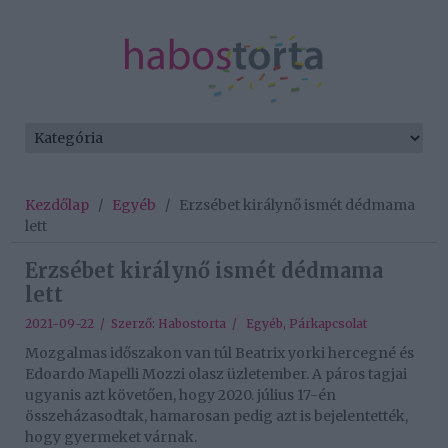
Kezdőlap
/
Egyéb
/
Erzsébet királynő ismét dédmama
lett
Erzsébet királynő ismét dédmama
lett
2021-09-22 / Szerző:
Habostorta
/
Egyéb
,
Párkapcsolat
Mozgalmas időszakon van túl Beatrix yorki hercegné és
Edoardo Mapelli Mozzi olasz üzletember. A páros tagjai
ugyanis azt követően, hogy 2020. július 17-én
összeházasodtak, hamarosan pedig azt is bejelentették,
hogy gyermeket várnak.