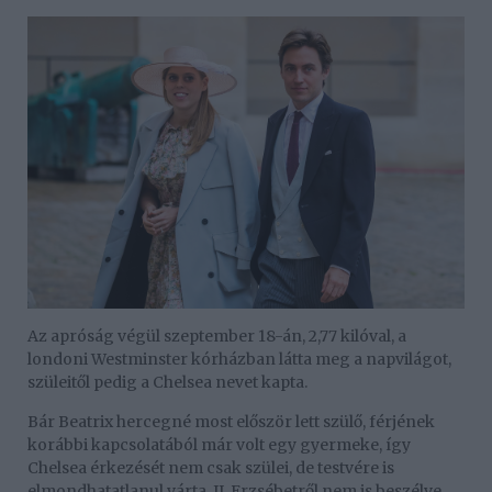
Az apróság végül szeptember 18-án, 2,77 kilóval, a
londoni Westminster kórházban látta meg a napvilágot,
szüleitől pedig a Chelsea nevet kapta.
Bár Beatrix hercegné most először lett szülő, férjének
korábbi kapcsolatából már volt egy gyermeke, így
Chelsea érkezését nem csak szülei, de testvére is
elmondhatatlanul várta, II. Erzsébetről nem is beszélve,