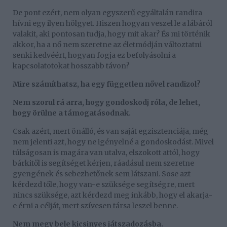
De pont ezért, nem olyan egyszerű egyáltalán randira
hívni egy ilyen hölgyet. Hiszen hogyan veszel le a lábáról
valakit, aki pontosan tudja, hogy mit akar? És mi történik
akkor, ha a nő nem szeretne az életmódján változtatni
senki kedvéért, hogyan fogja ez befolyásolni a
kapcsolatotokat hosszabb távon?
Mire számíthatsz, ha egy független nővel randizol?
Nem szorul rá arra, hogy gondoskodj róla, de lehet,
hogy örülne a támogatásodnak.
Csak azért, mert önálló, és van saját egzisztenciája, még
nem jelenti azt, hogy ne igényelné a gondoskodást. Mivel
túlságosan is magára van utalva, elszokott attól, hogy
bárkitől is segítséget kérjen, ráadásul nem szeretne
gyengének és sebezhetőnek sem látszani. Sose azt
kérdezd tőle, hogy van-e szüksége segítségre, mert
nincs szüksége, azt kérdezd meg inkább, hogy el akarja-
e érni a célját, mert szívesen társa leszel benne.
Nem megy bele kicsinyes játszadozásba.