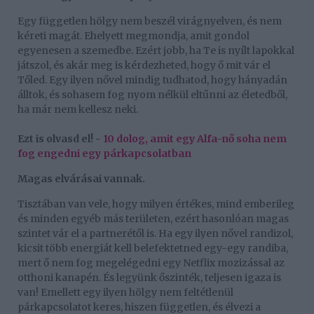
Egy független hölgy nem beszél virágnyelven, és nem
kéreti magát. Ehelyett megmondja, amit gondol
egyenesen a szemedbe. Ezért jobb, ha Te is nyílt lapokkal
játszol, és akár meg is kérdezheted, hogy ő mit vár el
Tőled. Egy ilyen nővel mindig tudhatod, hogy hányadán
álltok, és sohasem fog nyom nélkül eltűnni az életedből,
ha már nem kellesz neki.
Ezt is olvasd el! -
10 dolog, amit egy Alfa-nő soha nem
fog engedni egy párkapcsolatban
Magas elvárásai vannak.
Tisztában van vele, hogy milyen értékes, mind emberileg
és minden egyéb más területen, ezért hasonlóan magas
szintet vár el a partnerétől is. Ha egy ilyen nővel randizol,
kicsit több energiát kell belefektetned egy-egy randiba,
mert ő nem fog megelégedni egy Netflix mozizással az
otthoni kanapén. És legyünk őszinték, teljesen igaza is
van! Emellett egy ilyen hölgy nem feltétlenül
párkapcsolatot keres, hiszen független, és élvezi a