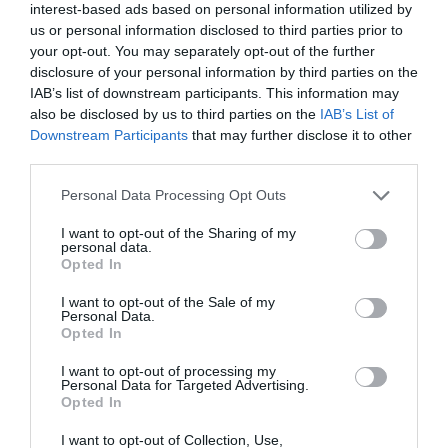
a szabadságát. Sose siettesd, és soha ne próbálj nyomást
interest-based ads based on personal information utilized by
gyakorolni rá. Egyszerűen élvezd az együtt töltött időt,
us or personal information disclosed to third parties prior to
minden elvárás nélkül. Hidd el, ezt ő is értékelni fogja.
your opt-out. You may separately opt-out of the further
disclosure of your personal information by third parties on the
Saját hobbija van, és azt akarja, hogy Neked is legyen
IAB’s list of downstream participants. This information may
külön elfoglaltságod.
also be disclosed by us to third parties on the
IAB’s List of
Downstream Participants
that may further disclose it to other
Csak azért, mert megismerkedtetek, még nem fogja
third parties.
feladni korábbi életét, sem a megszokott programjait,
sem az egyéb rendszeres elfoglaltságait. Ha eddig sokat
Please note that this website/app uses one or more Google
Personal Data Processing Opt Outs
utazott, vagy edzésre járt, azt azért tette, hogy ki tudjon
services and may gather and store information including but
kapcsolódni, és levezetni a stresszt. Erre továbbra is
not limited to your visit or usage behaviour. You may click to
I want to opt-out of the Sharing of my
szüksége lesz, nem tilthatod el tőle. Ahelyett, hogy
personal data.
grant or deny consent to Google and its third-party tags to
megsértődnél, inkább használd ki ezt az énidőt, és
Opted In
use your data for below specified purposes in below Google
foglald el magad a saját érdeklődési körödnek
consent section.
I want to opt-out of the Sale of my
megfelelően.
Personal Data.
Opted In
Egy független nőnek is van számos erős oldala, és persze
gyengeségei ugyanúgy, mint bárki másnak. Mivel
I want to opt-out of processing my
másként élnek, mint az átlag, ezért mást is vár el egy
Personal Data for Targeted Advertising.
Opted In
kapcsolattól. De, ha követed a tanácsainkat, akkor megéri
belevágni.
I want to opt-out of Collection, Use,