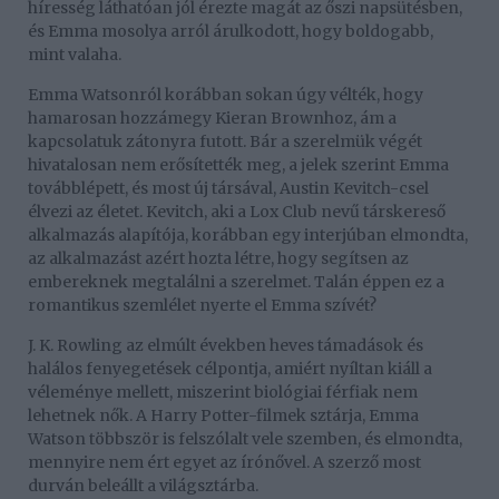
híresség láthatóan jól érezte magát az őszi napsütésben,
és Emma mosolya arról árulkodott, hogy boldogabb,
mint valaha.
Emma Watsonról korábban sokan úgy vélték, hogy
hamarosan hozzámegy Kieran Brownhoz, ám a
kapcsolatuk zátonyra futott. Bár a szerelmük végét
hivatalosan nem erősítették meg, a jelek szerint Emma
továbblépett, és most új társával, Austin Kevitch-csel
élvezi az életet. Kevitch, aki a Lox Club nevű társkereső
alkalmazás alapítója, korábban egy interjúban elmondta,
az alkalmazást azért hozta létre, hogy segítsen az
embereknek megtalálni a szerelmet. Talán éppen ez a
romantikus szemlélet nyerte el Emma szívét?
J. K. Rowling az elmúlt években heves támadások és
halálos fenyegetések célpontja, amiért nyíltan kiáll a
véleménye mellett, miszerint biológiai férfiak nem
lehetnek nők. A Harry Potter-filmek sztárja, Emma
Watson többször is felszólalt vele szemben, és elmondta,
mennyire nem ért egyet az írónővel. A szerző most
durván beleállt a világsztárba.