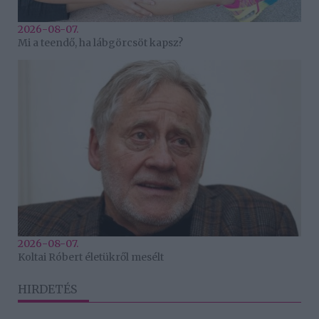
2026-08-07.
Mi a teendő, ha lábgörcsöt kapsz?
2026-08-07.
Koltai Róbert életükről mesélt
HIRDETÉS