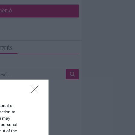
JÁNLÓ
ETÉS
sonal or
ection to
ou may
 personal
out of the