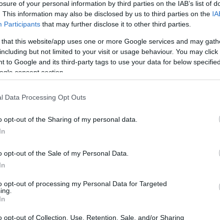
losure of your personal information by third parties on the IAB’s list of
tot vissza kellett adnom a zsebpénzemből, de ez
. This information may also be disclosed by us to third parties on the
IA
dő után már annyi volt az elhagyott zokni, hogy
Participants
that may further disclose it to other third parties.
g nem kapok zsebpénzt. Kedves anyukák, ez nálam
 that this website/app uses one or more Google services and may gath
kább minden elrakott zokni után kapok egy százast” –
including but not limited to your visit or usage behaviour. You may click 
 to Google and its third-party tags to use your data for below specifi
ogle consent section.
lna valamit, akkor azt nem vették meg rögtön neki a
l Data Processing Opt Outs
a pénzt.
en, vagyis nem kaptunk meg mindent azonnal,
o opt-out of the Sharing of my personal data.
ünk például számítógépre.
In
o opt-out of the Sale of my Personal Data.
Pinterest
In
to opt-out of processing my Personal Data for Targeted
eller Mariann
,
Ember Márk
,
zsebpénz
ing.
In
Következő bejegyzés
o opt-out of Collection, Use, Retention, Sale, and/or Sharing