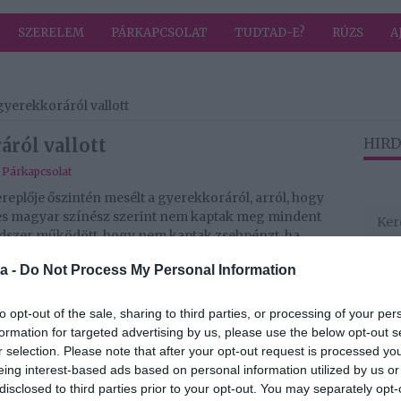
SZERELEM
PÁRKAPCSOLAT
TUDTAD-E?
RÚZS
A
yerekkoráról vallott
ról vallott
HIRD
,
Párkapcsolat
replője őszintén mesélt a gyerekkoráról, arról, hogy
éves magyar színész szerint nem kaptak meg mindent
dszer működött, hogy nem kaptak zsebpénzt, ha
k, ha valamit elrontottak.
a -
Do Not Process My Personal Information
Reggeli című műsorát vezette, ahol a zsebpénz és a
ínész a téma kapcsán visszaidézte, őt hogyan nevelték,
to opt-out of the sale, sharing to third parties, or processing of your per
bpénzét.
formation for targeted advertising by us, please use the below opt-out s
r selection. Please note that after your opt-out request is processed y
ött a rendszer, hogy nem kaptak zsebpénzt, ha
eing interest-based ads based on personal information utilized by us or
ett büntetést fizetniük, ha valami rossz fát tettek a
disclosed to third parties prior to your opt-out. You may separately opt-
em mindig volt hatásos.