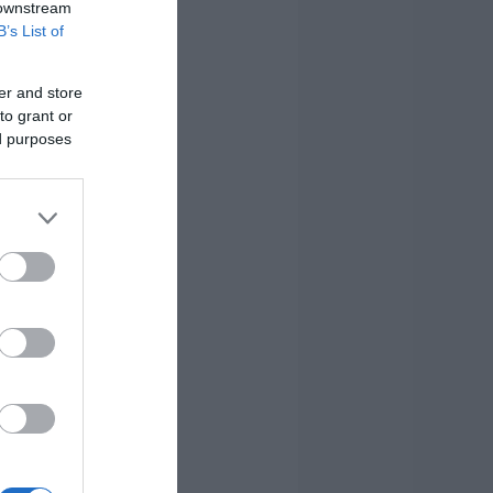
 downstream
B’s List of
er and store
to grant or
ed purposes