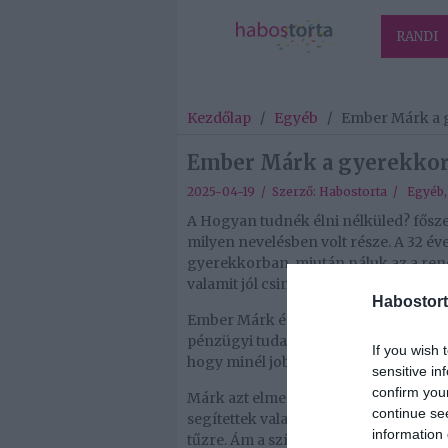
RANDI
Kezdőlap
/
Egyéb
/
Ember Márk a g
Ember Márk a gyerekkorá
2025-04-19 / Szerző:
Habostorta
/
Egyéb
A Hogyan tudnék élni nélküled? fősze
milyen nevelésben volt része. A 32 
gyerekkorban, miután náluk az a ren
valamit jól csináltak, hanem ők fizette
Habostort
Ember Márk és Peller Mariann az RTL 
pénzügyi tudatosság volt a téma. A sz
If you wish 
hogy minél jobban megbecsülje a zse
sensitive in
confirm you
Márk azt elmesélte, náluk úgy működ
continue se
segítettek valamiben, hanem nekik kell
information 
tűzre. Ám a színész szerint ez nála n