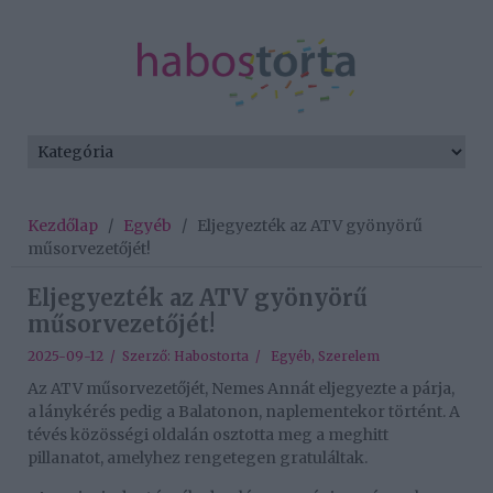
Kezdőlap
/
Egyéb
/
Eljegyezték az ATV gyönyörű
műsorvezetőjét!
Eljegyezték az ATV gyönyörű
műsorvezetőjét!
2025-09-12 / Szerző:
Habostorta
/
Egyéb
,
Szerelem
Az ATV műsorvezetőjét, Nemes Annát eljegyezte a párja,
a lánykérés pedig a Balatonon, naplementekor történt. A
tévés közösségi oldalán osztotta meg a meghitt
pillanatot, amelyhez rengetegen gratuláltak.