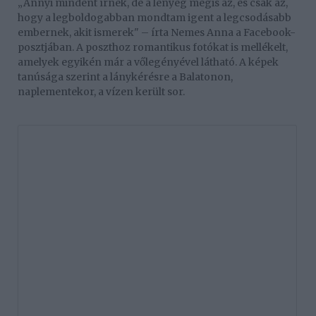
„Annyi mindent írnék, de a lényeg mégis az, és csak az,
hogy a legboldogabban mondtam igent a legcsodásabb
embernek, akit ismerek" – írta Nemes Anna a Facebook-
posztjában. A poszthoz romantikus fotókat is mellékelt,
amelyek egyikén már a vőlegényével látható. A képek
tanúsága szerint a lánykérésre a Balatonon,
naplementekor, a vízen került sor.