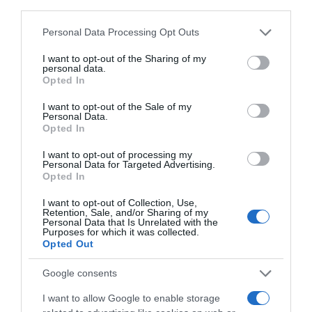
third parties.
Megosztás:
Facebook
Twitter
Pinterest
Please note that this website/app uses one or more Google
Personal Data Processing Opt Outs
services and may gather and store information including but
not limited to your visit or usage behaviour. You may click to
I want to opt-out of the Sharing of my
Címkék:
lánykérés
,
eljegyzés
,
Balaton
,
Nemes
personal data.
grant or deny consent to Google and its third-party tags to
Anna
Opted In
use your data for below specified purposes in below Google
consent section.
I want to opt-out of the Sale of my
Korábbi bejegyzések
Következő bejegyzés
Personal Data.
Opted In
I want to opt-out of processing my
HASONLÓ BEJEGYZÉSEK
Personal Data for Targeted Advertising.
Opted In
I want to opt-out of Collection, Use,
Retention, Sale, and/or Sharing of my
Personal Data that Is Unrelated with the
Purposes for which it was collected.
Opted Out
Google consents
I want to allow Google to enable storage