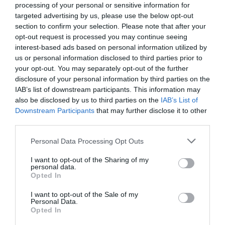
processing of your personal or sensitive information for
Forrás: Blikk
targeted advertising by us, please use the below opt-out
section to confirm your selection. Please note that after your
Megosztás:
Facebook
Twitter
Pinterest
opt-out request is processed you may continue seeing
interest-based ads based on personal information utilized by
Címkék:
párkapcsolat
,
Kulcsár Edina
,
Csuti
,
us or personal information disclosed to third parties prior to
gyerekszületés
your opt-out. You may separately opt-out of the further
disclosure of your personal information by third parties on the
Korábbi bejegyzések
Következő bejegyzés
IAB’s list of downstream participants. This information may
also be disclosed by us to third parties on the
IAB’s List of
Downstream Participants
that may further disclose it to other
third parties.
HASONLÓ BEJEGYZÉSEK
Please note that this website/app uses one or more Google
Personal Data Processing Opt Outs
services and may gather and store information including but
not limited to your visit or usage behaviour. You may click to
I want to opt-out of the Sharing of my
personal data.
grant or deny consent to Google and its third-party tags to
Opted In
use your data for below specified purposes in below Google
consent section.
I want to opt-out of the Sale of my
Personal Data.
Opted In