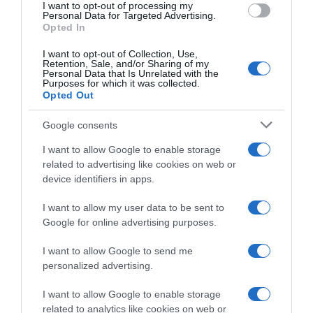
I want to opt-out of processing my
Personal Data for Targeted Advertising.
Opted In
I want to opt-out of Collection, Use,
Retention, Sale, and/or Sharing of my
2026-08-06.
Personal Data that Is Unrelated with the
3 ok, amiért egy idősebb nő fiatalabb férfit választ
Purposes for which it was collected.
Opted Out
Google consents
I want to allow Google to enable storage
related to advertising like cookies on web or
device identifiers in apps.
I want to allow my user data to be sent to
Google for online advertising purposes.
I want to allow Google to send me
personalized advertising.
2026-08-06.
Megszületett Szabados Ági kisfia
I want to allow Google to enable storage
related to analytics like cookies on web or