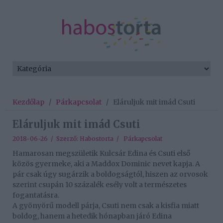
Kezdőlap
/
Párkapcsolat
/
Eláruljuk mit imád Csuti
Eláruljuk mit imád Csuti
2018-06-26 / Szerző:
Habostorta
/
Párkapcsolat
Hamarosan megszületik Kulcsár Edina és Csuti első
közös gyermeke, aki a Maddox Dominic nevet kapja. A
pár csak úgy sugárzik a boldogságtól, hiszen az orvosok
szerint csupán 10 százalék esély volt a természetes
fogantatásra.
A gyönyörű modell párja, Csuti nem csak a kisfia miatt
boldog, hanem a hetedik hónapban járó Edina