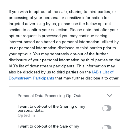
Bősze Ádámot, az egyik jó barátjukat kérték fel szertartás
vezetőnek, így mielőtt kikiáltotta volna, hogy a
If you wish to opt-out of the sale, sharing to third parties, or
szerelmesek egy pár, ő kérte fel őket, hogy mondják el a
processing of your personal or sensitive information for
fogadalmaikat.
targeted advertising by us, please use the below opt-out
– Itt is volt némi csavar, ugyanis hetekkel ezelőtt
section to confirm your selection. Please note that after your
megegyeztünk, hogy lesz fogadalomtétel. Dani vágya azt
opt-out request is processed you may continue seeing
volt, hogy spontán mondjuk el egymásnak az
interest-based ads based on personal information utilized by
érzéseinket és a gondolatainkat. Nekem viszont az volt a
us or personal information disclosed to third parties prior to
fejemben, hogy mindenképpen írjuk le előre és olvassuk
your opt-out. You may separately opt-out of the further
fel egymásnak a fogadalmunk, mert nem bíztam a
disclosure of your personal information by third parties on the
szónoki képességeimben. Végül belement Dani, de
IAB’s list of downstream participants. This information may
tudtam, hogy jobb szerette volna, ha a spontán verzió
also be disclosed by us to third parties on the
IAB’s List of
lenne. Az esküvő előtt egy héttel elkezdtem megírni a
Downstream Participants
that may further disclose it to other
fogadalmam, de nem ment. Egészen az utolsó éjszakáig
third parties.
próbálkoztam – mondta Evelin, aki azt is elárulta, hogy
Please note that this website/app uses one or more Google
Personal Data Processing Opt Outs
végül egy igazán katartikus pillanatot sikerült okoznia
services and may gather and store information including but
azzal, hogy Dani – nagy meglepetésére – nem egy előre
not limited to your visit or usage behaviour. You may click to
I want to opt-out of the Sharing of my
megírt fogadalmat olvasott fel, hanem spontán mondta
personal data.
grant or deny consent to Google and its third-party tags to
el az érzéseit, mire a násznép sikításban és tapsban tört
Opted In
use your data for below specified purposes in below Google
ki.
consent section.
I want to opt-out of the Sale of my