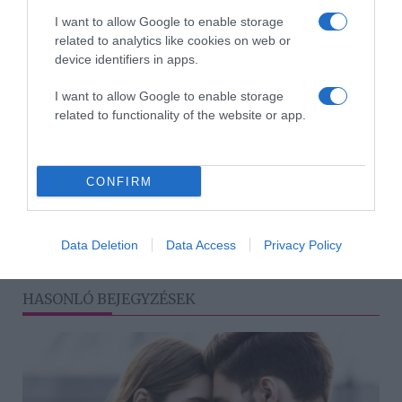
fiam Rácz Jenővel és Dobrádi Zsoltival breaktáncpárbajt
vívnak egymással – tette hozzá Dani. Az esküvőn
I want to allow Google to enable storage
mindenki ott volt, aki fontos számukra: a családtagokon
related to analytics like cookies on web or
kívül a közeli barátok, mint Kefir és a párja vagy Dobrády
device identifiers in apps.
Ákosék.
I want to allow Google to enable storage
related to functionality of the website or app.
Megosztás:
Facebook
Twitter
Pinterest
Címkék:
esküvő
,
érzékiség
,
Kovács Dániel Richárd
,
CONFIRM
lagzi
,
öröm
,
Dobos Evelin
,
sztárparádé
Korábbi bejegyzések
Következő bejegyzés
Data Deletion
Data Access
Privacy Policy
HASONLÓ BEJEGYZÉSEK