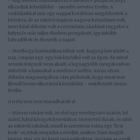
– Alig lehetett felimádkozni a medence partjáról, hogy
elkezdjek készülődni – mesélte nevetve Evelin. A
családjaikkal már egy nappal korábban megérkeztek a
birtokra, de az esküvő napja is nagyon kényelmes volt,
mert késő délután volt a ceremónia, ráadásul reggelre a
helyszín már teljes díszben pompázott, így inkább
hátradőltek és élvezték a napot.
– Merthogy fantasztikus időnk volt. Ragyogóan sütött a
nap, csupán egy-egy bárányfelhő volt az égen. És mivel
semmi dolgunk nem akadt, a legnagyobb nyugalomban
süttettük a hasunkat a medence szélén. Aztán olyan
délután magasságában rám pirítottak, hogy most már
illendő lenne elkezdeni készülődni – emlékezett vissza
Evelin.
A tréfa sem sem maradhatott el
– Három ruhám volt, az első egy vendégváró szatén, bő
szárú, hátul kivágott kezeslábas. Gyönyörű darab, és mint
az esküvői ruhánál, ennél is szerettem volna egy 'first
look'-ot, tehát megadni a módját, amikor Dani meglát
benne. Nos, ezt én kissé megspékeltem, ugyanis az egyik