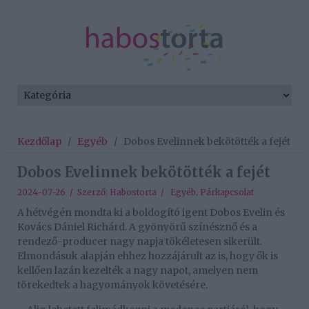
Kezdőlap
/
Egyéb
/
Dobos Evelinnek bekötötték a fejét
Dobos Evelinnek bekötötték a fejét
2024-07-26 / Szerző:
Habostorta
/
Egyéb
,
Párkapcsolat
A hétvégén mondta ki a boldogító igent Dobos Evelin és
Kovács Dániel Richárd. A gyönyörű színésznő és a
rendező-producer nagy napja tökéletesen sikerült.
Elmondásuk alapján ehhez hozzájárult az is, hogy ők is
kellően lazán kezelték a nagy napot, amelyen nem
törekedtek a hagyományok követésére.