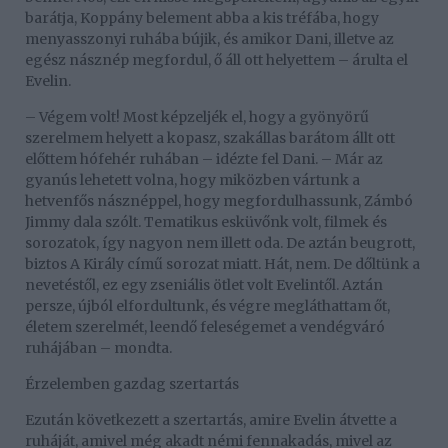
barátja, Koppány belement abba a kis tréfába, hogy
menyasszonyi ruhába bújik, és amikor Dani, illetve az
egész násznép megfordul, ő áll ott helyettem – árulta el
Evelin.
– Végem volt! Most képzeljék el, hogy a gyönyörű
szerelmem helyett a kopasz, szakállas barátom állt ott
előttem hófehér ruhában – idézte fel Dani. – Már az
gyanús lehetett volna, hogy miközben vártunk a
hetvenfős násznéppel, hogy megfordulhassunk, Zámbó
Jimmy dala szólt. Tematikus esküvőnk volt, filmek és
sorozatok, így nagyon nem illett oda. De aztán beugrott,
biztos A Király című sorozat miatt. Hát, nem. De dőltünk a
nevetéstől, ez egy zseniális ötlet volt Evelintől. Aztán
persze, újból elfordultunk, és végre megláthattam őt,
életem szerelmét, leendő feleségemet a vendégváró
ruhájában – mondta.
Érzelemben gazdag szertartás
Ezután következett a szertartás, amire Evelin átvette a
ruháját, amivel még akadt némi fennakadás, mivel az