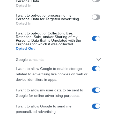
Personal Data.
– Pontosan tudtam, hogy ezek után nem olvashatom fel
Opted In
a fogadalmamat. Ezért, miután kivettem a zsebemből,
széttéptem, és én is szabadon beszéltem hozzá. Megható
I want to opt-out of processing my
pillanat volt, sosem feledem. És ezután a lemenő nap
Personal Data for Targeted Advertising.
fényében férjnek és feleségnek nyilvánítottak minket –
Opted In
fogalmazott Dani.
I want to opt-out of Collection, Use,
Retention, Sale, and/or Sharing of my
Hatalmas lakoma és igazi sztárparádé
Personal Data that Is Unrelated with the
Purposes for which it was collected.
– Aztán megkezdődött a vacsora, volt a kacsától elkezdve
Opted Out
a lazacon, oldalason át a vegetáriánus fogásokig
mindenféle finomság. Én már az előétellel jól laktam, de
Google consents
szerencsére a tortának maradt hely, ugyanis isteni volt!
I want to allow Google to enable storage
Éjfélkor szabolcsi töltött káposztát szolgáltak fel, ehhez a
related to advertising like cookies on web or
hagyományhoz ragaszkodtunk – emlékezett vissza
device identifiers in apps.
izgatottan Evelin.
– Tényleg őrületes este volt, anélkül, hogy bárki túlzásba
I want to allow my user data to be sent to
vitte volna a bulizást. DJ Rony Bass gondoskodott a
Google for online advertising purposes.
hangulatról, de Császár Előd barátom is zenélt, ez volt az
ő meglepetése számunkra. Láthatóan mindenki jól érezte
I want to allow Google to send me
magát, azt pedig külön élmény volt látni, ahogy Patrik
personalized advertising.