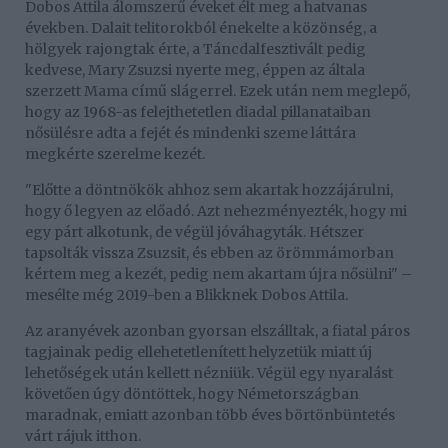
Dobos Attila álomszerű éveket élt meg a hatvanas
években. Dalait telitorokból énekelte a közönség, a
hölgyek rajongtak érte, a Táncdalfesztivált pedig
kedvese, Mary Zsuzsi nyerte meg, éppen az általa
szerzett Mama című slágerrel. Ezek után nem meglepő,
hogy az 1968-as felejthetetlen diadal pillanataiban
nősülésre adta a fejét és mindenki szeme láttára
megkérte szerelme kezét.
"Előtte a döntnökök ahhoz sem akartak hozzájárulni,
hogy ő legyen az előadó. Azt nehezményezték, hogy mi
egy párt alkotunk, de végül jóváhagyták. Hétszer
tapsolták vissza Zsuzsit, és ebben az örömmámorban
kértem meg a kezét, pedig nem akartam újra nősülni" –
mesélte még 2019-ben a Blikknek Dobos Attila.
Az aranyévek azonban gyorsan elszálltak, a fiatal páros
tagjainak pedig ellehetetlenített helyzetük miatt új
lehetőségek után kellett nézniük. Végül egy nyaralást
követően úgy döntöttek, hogy Németországban
maradnak, emiatt azonban több éves börtönbüntetés
várt rájuk itthon.