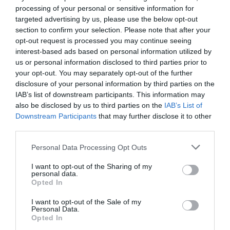
többieket, még Babi is beadta a válópert... Évente
processing of your personal or sensitive information for
többször utaztunk a Kanári-szigetekre vagy Monte-
targeted advertising by us, please use the below opt-out
Carlóba, a francia Riviérára. Amikor Zsuzsi állapotos lett,
section to confirm your selection. Please note that after your
elvettem, főleg azért, mert nem akartam, hogy a
opt-out request is processed you may continue seeing
gyerekem apa nélkül jöjjön a világra" - részletezte az
interest-based ads based on personal information utilized by
üzletember.
us or personal information disclosed to third parties prior to
Bár első olvasásra úgy tűnhet, hogy Klapka György
your opt-out. You may separately opt-out of the further
részletesen beszámolt a történtekből, azt elfelejtette
disclosure of your personal information by third parties on the
említeni, hogy Mary Zsuzsi már megismerkedésük
IAB’s list of downstream participants. This information may
pillanatában is várandós volt, méghozzá Dobos Attila
also be disclosed by us to third parties on the
IAB’s List of
gyermekével.
Downstream Participants
that may further disclose it to other
third parties.
Az énekes végül tizenegy hónapos korában tudta
"visszalopni" magához Angéla nevű kislányát, akit
Please note that this website/app uses one or more Google
Personal Data Processing Opt Outs
Klapka és Mary egy sztriptíztáncosnőre bíztak, amíg ők a
services and may gather and store information including but
Kanári-szigeteken nyaraltak.
not limited to your visit or usage behaviour. You may click to
I want to opt-out of the Sharing of my
personal data.
grant or deny consent to Google and its third-party tags to
Opted In
Az énekesnő új párjával aztán csak hónapokkal később
use your data for below specified purposes in below Google
tért haza, amit követően jogi csatározásba kezdett
consent section.
I want to opt-out of the Sale of my
Dobossal, aki a gyámhatóság segítségével végül elérte,
Personal Data.
hogy kislánya vele maradhasson.
Opted In