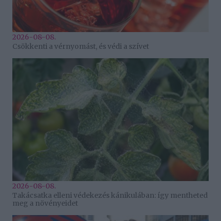
2026-08-08.
Csökkenti a vérnyomást, és védi a szívet
2026-08-08.
Takácsatka elleni védekezés kánikulában: így mentheted
meg a növényeidet