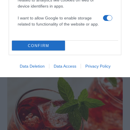
related to analytics like cookies on web or
device identifiers in apps.
Megosztás:
Facebook
Twitter
Pinterest
I want to allow Google to enable storage
related to functionality of the website or app.
Címkék:
szerelmi háromszög
,
Klapka György
,
Dobos Attila
,
Mary Zsuzsi
Korábbi bejegyzések
Következő bejegyzés
CONFIRM
HASONLÓ BEJEGYZÉSEK
Data Deletion
Data Access
Privacy Policy