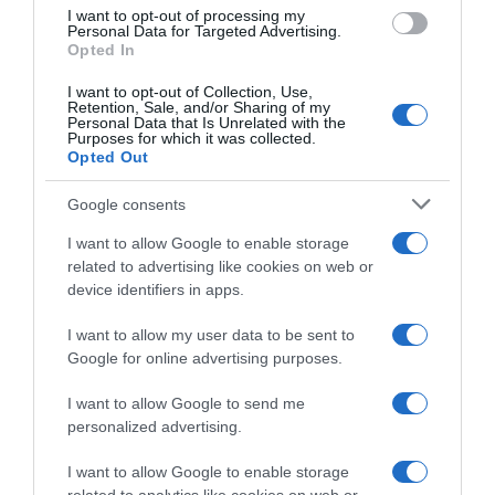
Klapka György aztán 1969 és 1987 között volt Mary
I want to opt-out of processing my
Personal Data for Targeted Advertising.
Zsuzsi férje, kapcsolatukból négy közös gyermekük is
Opted In
született, ám az énekesnő heves vérmérséklete alaposan
rátette a bélyegét kapcsolatukra.
I want to opt-out of Collection, Use,
Retention, Sale, and/or Sharing of my
"Azt nézem, hogy ő a gyerekeim anyja, havonta 300 ezer
Personal Data that Is Unrelated with the
Purposes for which it was collected.
forintomba kerül, én fizetem minden költségét. A
Opted Out
gyerekek szóltak, hogy beszéljek vele, mert egyre
botrányosabb, ahogy viselkedik. Sört iszik vodkával és
Google consents
pálinkával, világ életében úgy ivott, mint egy gödény,
csak rá kell nézni az arcára" - nyilatkozta a Reggelinek
I want to allow Google to enable storage
2009-ben akkor már exfeleségével kapcsolatban Klapka.
related to advertising like cookies on web or
device identifiers in apps.
Az üzletember 2017-ben, pár nappal 88. születésnapját
követően vesztette életét. Mary Zsuzsi 2011-ben egy újabb
I want to allow my user data to be sent to
tönkrement kapcsolatát követően végzett magával,
Google for online advertising purposes.
Dobos Attila pedig 2022 január 4-én hunyta le örökre
szemeit.
I want to allow Google to send me
personalized advertising.
I want to allow Google to enable storage
Forrás: Blikk.hu