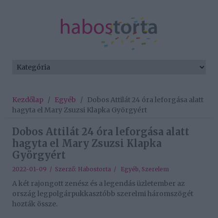
Kezdőlap
/
Egyéb
/
Dobos Attilát 24 óra leforgása alatt
hagyta el Mary Zsuzsi Klapka Györgyért
Dobos Attilát 24 óra leforgása alatt
hagyta el Mary Zsuzsi Klapka
Györgyért
2022-01-09 / Szerző:
Habostorta
/
Egyéb
,
Szerelem
A két rajongott zenész és a legendás üzletember az
ország legpolgárpukkasztóbb szerelmi háromszögét
hozták össze.