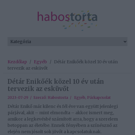
Kezdőlap
/
Egyéb
/
Détár Enikőék közel 10 év után
tervezik az esküvőt
Détár Enikőék közel 10 év után
tervezik az esküvőt
2023-07-29 / Szerző:
Habostorta
/
Egyéb
,
Párkapcsolat
Détár Enikő már kilenc és fél éve van együtt jelenlegi
párjával, akit – mint elmondta – akkor ismert meg,
amikor a legkevésbé számított arra, hogy a szerelem
betoppan az életébe. Ennek fényében a színésznő az
elején nem jósolt sok jövőt a kapcsolatuknak.