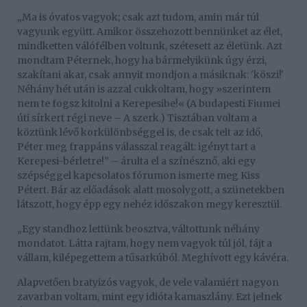
„Ma is óvatos vagyok; csak azt tudom, amin már túl
vagyunk együtt. Amikor összehozott bennünket az élet,
mindketten válófélben voltunk, szétesett az életünk. Azt
mondtam Péternek, hogy ha bármelyikünk úgy érzi,
szakítani akar, csak annyit mondjon a másiknak: 'köszi!'
Néhány hét után is azzal cukkoltam, hogy »szerintem
nem te fogsz kitolni a Kerepesibe!« (A budapesti Fiumei
úti sírkert régi neve – A szerk.) Tisztában voltam a
köztünk lévő korkülönbséggel is, de csak telt az idő,
Péter meg frappáns válasszal reagált: igényt tart a
Kerepesi-bérletre!” – árulta el a színésznő, aki egy
szépséggel kapcsolatos fórumon ismerte meg Kiss
Pétert. Bár az előadások alatt mosolygott, a szünetekben
látszott, hogy épp egy nehéz időszakon megy keresztül.
„Egy standhoz lettünk beosztva, váltottunk néhány
mondatot. Látta rajtam, hogy nem vagyok túl jól, fájt a
vállam, kilépegettem a tűsarkúból. Meghívott egy kávéra.
Alapvetően bratyizós vagyok, de vele valamiért nagyon
zavarban voltam, mint egy idióta kamaszlány. Ezt jelnek