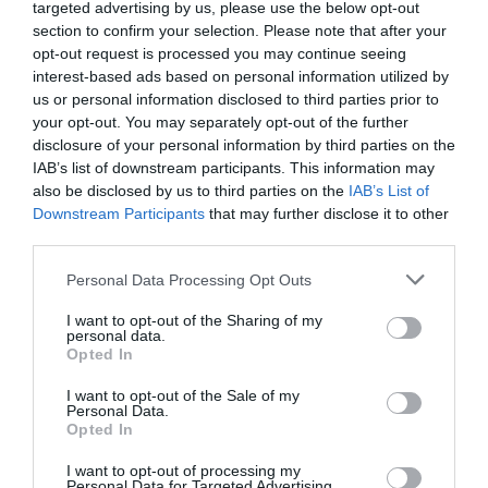
targeted advertising by us, please use the below opt-out
figyelem” – árulta el Péter, hozzátéve: ritkán van, hogy
section to confirm your selection. Please note that after your
48 óránál többet töltenek együtt, ugyanis különböző az
opt-out request is processed you may continue seeing
időbeosztásuk. Enikő azonban elmondta, hogy a párja
interest-based ads based on personal information utilized by
akár hajnalig is fent marad, hogy egy kis időt
us or personal information disclosed to third parties prior to
tölthessenek együtt.
your opt-out. You may separately opt-out of the further
Előadás után mindig megvár, legyen szó akár hajnali
disclosure of your personal information by third parties on the
háromról. Hosszasan beszélgetünk a teraszon. Bármi
IAB’s list of downstream participants. This information may
bánt vagy bosszant, neki elmondhatom
also be disclosed by us to third parties on the
IAB’s List of
Downstream Participants
that may further disclose it to other
– mondta, majd szót ejtett arról is, terveznek-e esküvőt.
third parties.
„Szerelmi házasságom volt, és mindent megadott, amit
Please note that this website/app uses one or more Google
Personal Data Processing Opt Outs
egy házasság adhat: van két egészséges és okos
services and may gather and store information including but
gyermekem. Az már egyszer megvolt. Nekem ez így jó,
not limited to your visit or usage behaviour. You may click to
I want to opt-out of the Sharing of my
ahogy most vagyunk Péterrel. Azt mondtam neki, el
personal data.
grant or deny consent to Google and its third-party tags to
Opted In
tudnám képzelni egy buddhista pap áldását és egy bulit,
use your data for below specified purposes in below Google
de az se fontos. Nem tökéletes a kapcsolatunk, de ebben
consent section.
I want to opt-out of the Sale of my
mi jól vagyunk” – árulta el.
Personal Data.
Opted In
Megosztás:
Facebook
Twitter
Pinterest
I want to opt-out of processing my
Personal Data for Targeted Advertising.