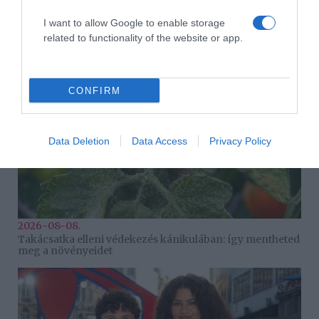
2026-08-08.
I want to allow Google to enable storage
Csökkenti a vérnyomást, és védi a szívet
related to functionality of the website or app.
CONFIRM
Data Deletion
Data Access
Privacy Policy
2026-08-08.
Takácsatka elleni védekezés kánikulában: így mentheted
meg a növényeidet