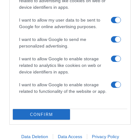
related to advertising like cookies on web or
device identifiers in apps.
2026-08-07.
I want to allow my user data to be sent to
Túlzott félelem a közös jövőtől – hogyan kerüld el egy új
Google for online advertising purposes.
párkapcsolatban?
I want to allow Google to send me
personalized advertising.
I want to allow Google to enable storage
related to analytics like cookies on web or
device identifiers in apps.
I want to allow Google to enable storage
related to functionality of the website or app.
CONFIRM
2026-08-07.
Grillezett halloumis cukkinis tésztasaláta
Data Deletion
Data Access
Privacy Policy