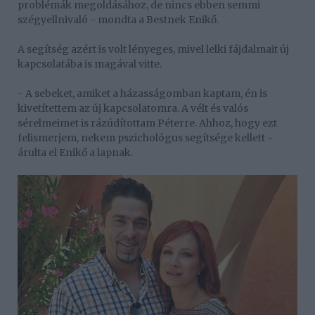
problémák megoldásához, de nincs ebben semmi
szégyellnivaló - mondta a Bestnek Enikő.
A segítség azért is volt lényeges, mivel lelki fájdalmait új
kapcsolatába is magával vitte.
- A sebeket, amiket a házasságomban kaptam, én is
kivetítettem az új kapcsolatomra. A vélt és valós
sérelmeimet is rázúdítottam Péterre. Ahhoz, hogy ezt
felismerjem, nekem pszichológus segítsége kellett -
árulta el Enikő a lapnak.