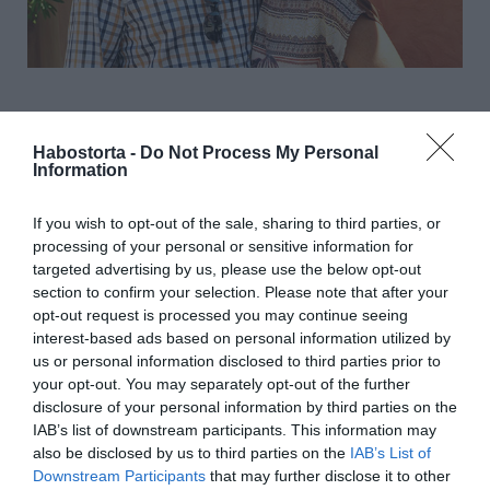
- A fejemre kellett koppintani, hogy ne mondjam
napjában tízszer a páromnak: "Na ma este még ide jössz
Habostorta -
Do Not Process My Personal
Information
aludni hozzám vagy lelépsz?". Ez nálam önvédelem volt,
és tudom, hogy Péter semmiről sem tehetett.
If you wish to opt-out of the sale, sharing to third parties, or
A színésznő már jobban kezeli a válását, de még mindig
processing of your personal or sensitive information for
tart tőle, hogy újból át kell élnie egy szakítást.
targeted advertising by us, please use the below opt-out
section to confirm your selection. Please note that after your
- Szerencsére sikerült visszafognom magam, de
opt-out request is processed you may continue seeing
hazudnék, ha azt mondanám, hogy néha nem kérdezem
interest-based ads based on personal information utilized by
meg: vehetek-e jövő hétre még páros mozijegyet -
us or personal information disclosed to third parties prior to
vallotta be.
your opt-out. You may separately opt-out of the further
disclosure of your personal information by third parties on the
IAB’s list of downstream participants. This information may
also be disclosed by us to third parties on the
IAB’s List of
Forrás: Blikk
Downstream Participants
that may further disclose it to other