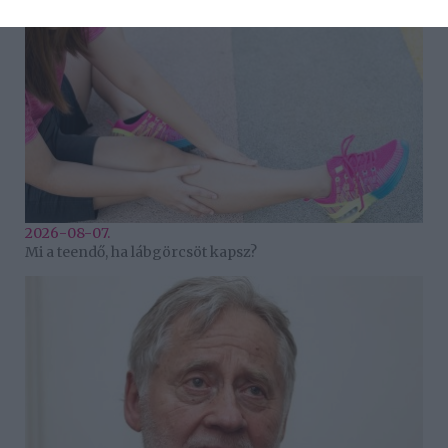
2026-08-07.
Mi a teendő, ha lábgörcsöt kapsz?