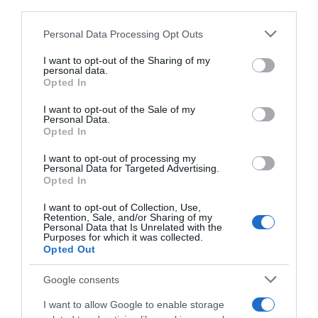
third parties.
Megosztás:
Facebook
Twitter
Pinterest
Please note that this website/app uses one or more Google
Personal Data Processing Opt Outs
services and may gather and store information including but
Címkék:
válás
,
Détár Enikő
,
feldolgozás
,
Rékasi
not limited to your visit or usage behaviour. You may click to
I want to opt-out of the Sharing of my
personal data.
Károly
grant or deny consent to Google and its third-party tags to
Opted In
use your data for below specified purposes in below Google
Korábbi bejegyzések
Következő bejegyzés
consent section.
I want to opt-out of the Sale of my
Personal Data.
Opted In
HASONLÓ BEJEGYZÉSEK
I want to opt-out of processing my
Personal Data for Targeted Advertising.
Opted In
I want to opt-out of Collection, Use,
Retention, Sale, and/or Sharing of my
Personal Data that Is Unrelated with the
Purposes for which it was collected.
Opted Out
Google consents
I want to allow Google to enable storage