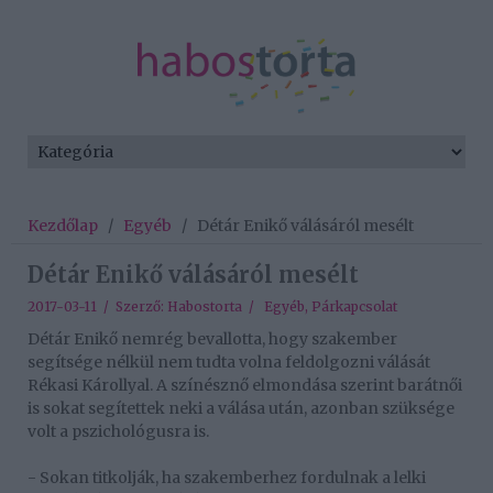
Kezdőlap
/
Egyéb
/
Détár Enikő válásáról mesélt
Détár Enikő válásáról mesélt
2017-03-11 / Szerző:
Habostorta
/
Egyéb
,
Párkapcsolat
Détár Enikő nemrég bevallotta, hogy szakember
segítsége nélkül nem tudta volna feldolgozni válását
Rékasi Károllyal. A színésznő elmondása szerint barátnői
is sokat segítettek neki a válása után, azonban szüksége
volt a pszichológusra is.
- Sokan titkolják, ha szakemberhez fordulnak a lelki