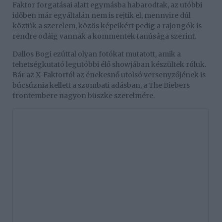
Faktor forgatásai alatt egymásba habarodtak, az utóbbi
időben már egyáltalán nem is rejtik el, mennyire dúl
köztük a szerelem, közös képeikért pedig a rajongók is
rendre odáig vannak a kommentek tanúsága szerint.
Dallos Bogi ezúttal olyan fotókat mutatott, amik a
tehetségkutató legutóbbi élő showjában készültek róluk.
Bár az X-Faktortól az énekesnő utolsó versenyzőjének is
búcsúznia kellett a szombati adásban, a The Biebers
frontembere nagyon büszke szerelmére.