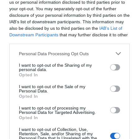
us or personal information disclosed to third parties prior to
your opt-out. You may separately opt-out of the further
disclosure of your personal information by third parties on the
IAB’s list of downstream participants. This information may
also be disclosed by us to third parties on the
IAB’s List of
Downstream Participants
that may further disclose it to other
third parties.
Please note that this website/app uses one or more Google
Personal Data Processing Opt Outs
services and may gather and store information including but
not limited to your visit or usage behaviour. You may click to
I want to opt-out of the Sharing of my
personal data.
grant or deny consent to Google and its third-party tags to
Opted In
Forrás: Blikk
use your data for below specified purposes in below Google
consent section.
I want to opt-out of the Sale of my
Megosztás:
Facebook
Twitter
Pinterest
Personal Data.
Opted In
Címkék:
szerelem
,
párkapcsolat
,
X-Faktor
,
I want to opt-out of processing my
Personal Data for Targeted Advertising.
romantika
,
Puskás Peti
,
Dallos Bogi
Opted In
Korábbi bejegyzések
Következő bejegyzés
I want to opt-out of Collection, Use,
Retention, Sale, and/or Sharing of my
Personal Data that Is Unrelated with the