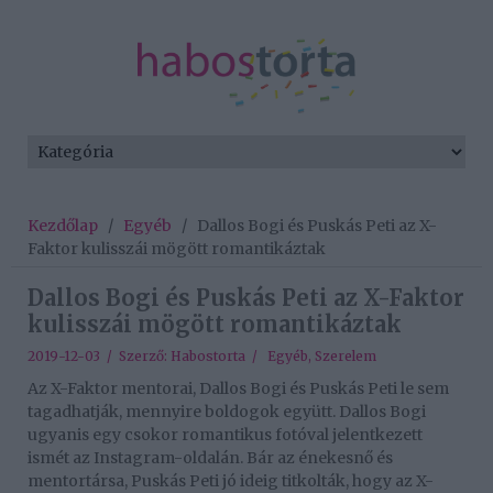
Kezdőlap
/
Egyéb
/
Dallos Bogi és Puskás Peti az X-
Faktor kulisszái mögött romantikáztak
Dallos Bogi és Puskás Peti az X-Faktor
kulisszái mögött romantikáztak
2019-12-03 / Szerző:
Habostorta
/
Egyéb
,
Szerelem
Az X-Faktor mentorai,
Dallos Bogi és Puskás Peti le sem
tagadhatják, mennyire boldogok együtt.
Dallos Bogi
ugyanis egy csokor romantikus fotóval jelentkezett
ismét az Instagram-oldalán. Bár az énekesnő és
mentortársa, Puskás Peti jó ideig titkolták, hogy az X-