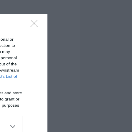
sonal or
ection to
ou may
 personal
out of the
 downstream
B’s List of
er and store
to grant or
ed purposes