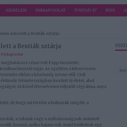
SZERELEM
PÁRKAPCSOLAT
TUDTAD-E?
RÚZS
A
en anya lett a Bestiák sztárja
ett a Bestiák sztárja
HIRD
,
Párkapcsolat
 meghatározó része volt Papp Henriette,
onikus lánytrió tagja. Az együttes a kilencvenes
Henriette eltűnt a közönség szeme elől. Civil
y évtizede Németországban kezdett új életet, ahol
ogságot, és közel ötvenévesen teljesült régi álma, anya
folyt, de hogy mi történt a kulisszák mögött, a
rizuránk, a ruhánk vagy a nyilvánosságnak mutatott
eállt, hosszú, szőke hajam volt, majd beültettek egy