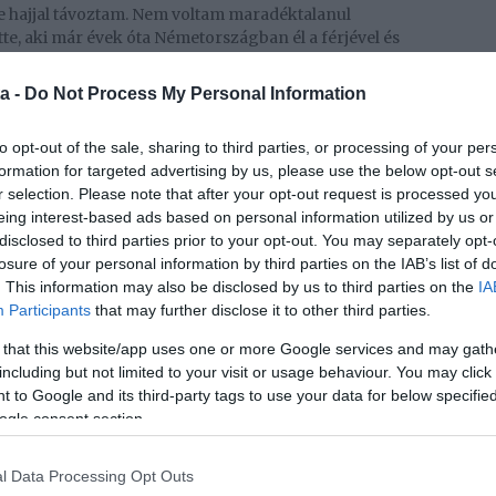
e hajjal távoztam. Nem voltam maradéktalanul
tte, aki már évek óta Németországban él a férjével és
a -
Do Not Process My Personal Information
ja, Moór Bernadett Bedhy és Somorjai Ilona Miss Bee
tjükön kellemetlen szituációval kellett szembesülniük;
iúbanda előzenekara volt, a nézők azonban a srácokat
to opt-out of the sale, sharing to third parties, or processing of your per
formation for targeted advertising by us, please use the below opt-out s
r selection. Please note that after your opt-out request is processed y
kat dobáltak felénk a nézőtérről. Kérdeztük a
eing interest-based ads based on personal information utilized by us or
 a színpadról, de nemet mondott. Innentől kezdve tíz
disclosed to third parties prior to your opt-out. You may separately opt-
ekelnünk – idézte fel a „daliás időket” Henriette.
losure of your personal information by third parties on the IAB’s list of
. This information may also be disclosed by us to third parties on the
IA
 reggel túl messze van című dalukkal és 1997-ben
Participants
that may further disclose it to other third parties.
 országosan ismert sztárokká váltak.
 that this website/app uses one or more Google services and may gath
történik körülöttem. Hirtelen óriásplakátokon láttam
including but not limited to your visit or usage behaviour. You may click 
nte mindenhol felismertek. Érdekes, hogy a
 to Google and its third-party tags to use your data for below specifi
lt ebben az időben, mert a fiúkat jobban preferálták
ogle consent section.
arokat az ellenkező nem.
artott, ám 2002. január elsejével a lánytrió hivatalosan
l Data Processing Opt Outs
elte a lányokat úgynevezett elmaradt haszon miatt,