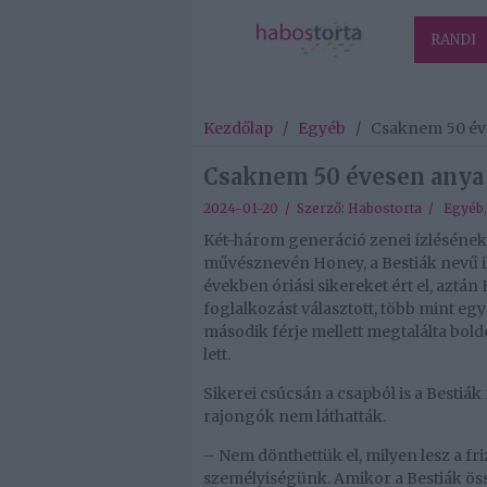
RANDI
Kezdőlap
/
Egyéb
/
Csaknem 50 éves
Csaknem 50 évesen anya l
2024-01-20 / Szerző:
Habostorta
/
Egyéb
Két-három generáció zenei ízlésének
művésznevén Honey, a Bestiák nevű ik
években óriási sikereket ért el, aztán 
foglalkozást választott, több mint eg
második férje mellett megtalálta bold
lett.
Sikerei csúcsán a csapból is a Bestiák 
rajongók nem láthatták.
– Nem dönthettük el, milyen lesz a f
személyiségünk. Amikor a Bestiák össz