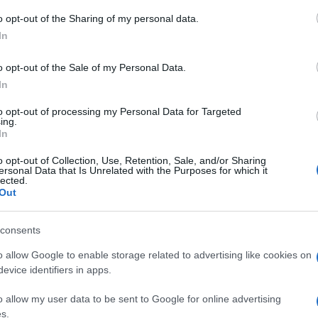
é sem volt oka.
o opt-out of the Sharing of my personal data.
In
tva, és végül nekünk lett igazunk. Az eset után
átnéztünk egymáson. Ma már, ha eszembe jut, nem
o opt-out of the Sale of my Personal Data.
t helyzet megtapasztalása is kellett ahhoz, hogy ma
en.
In
ott tánciskolát; tanítványai több díjat nyertek,
to opt-out of processing my Personal Data for Targeted
ing.
ép karriert futott be. Akkori házassága zátonyra
In
 jelenlegi férjét, akivel közös fiuk, Matthias egy éve
o opt-out of Collection, Use, Retention, Sale, and/or Sharing
ersonal Data that Is Unrelated with the Purposes for which it
 igazi házasságban élek, közös teherviselés mellett.
lected.
Out
hogy gyermekünk lehessen, mire végre a kisfiunk
t, közel ötvenévesen boldog és kiegyensúlyozott
fel a jelenlegi életemet – fogalmazott mosolyogva.
consents
 a nosztalgikus kérdés: összeáll-e még valaha a
o allow Google to enable storage related to advertising like cookies on
es évek retró zenéi az aranykorukat élik. Henriette-
evice identifiers in apps.
sről.
o allow my user data to be sent to Google for online advertising
tam. Több mint tíz éve megpróbálkoztunk a Bestiák
s.