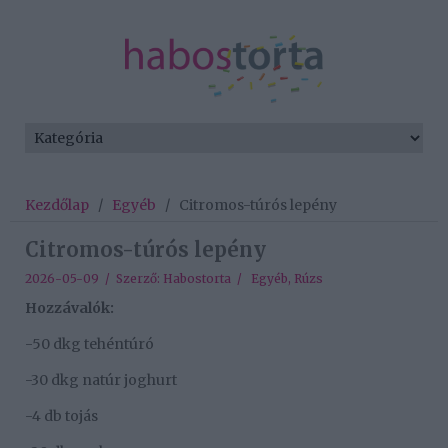
Kezdőlap
/
Egyéb
/
Citromos-túrós lepény
Citromos-túrós lepény
2026-05-09 / Szerző:
Habostorta
/
Egyéb
,
Rúzs
Hozzávalók:
-50 dkg tehéntúró
-30 dkg natúr joghurt
-4 db tojás