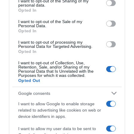
not limited to your visit or usage behaviour. You may click to
I want to opt-out of the Sharing of my
personal data.
grant or deny consent to Google and its third-party tags to
HASONLÓ BEJEGYZÉSEK
Opted In
use your data for below specified purposes in below Google
consent section.
I want to opt-out of the Sale of my
Personal Data.
Opted In
I want to opt-out of processing my
Personal Data for Targeted Advertising.
Opted In
I want to opt-out of Collection, Use,
Retention, Sale, and/or Sharing of my
Personal Data that Is Unrelated with the
Purposes for which it was collected.
Opted Out
Google consents
2026-08-08.
I want to allow Google to enable storage
Csökkenti a vérnyomást, és védi a szívet
related to advertising like cookies on web or
device identifiers in apps.
I want to allow my user data to be sent to