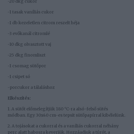
-20 dkg cukor
-1 tasak vaníliás cukor
-1 db kezeletlen citrom reszelt héja
-3 evőkanál citromlé
-10 dkg olvasztott vaj
-25 dkg finomliszt
-1 csomag sütőpor
-1 csipet só
-porcukor a tálaláshoz
Elkészítés:
1. A sütőt előmelegítjük 180 °C-ra alsó-felső sütés
módban. Egy 30x40 cm-es tepsit sütőpapírral kibélelünk.
2. A tojásokat a cukorral és a vaníliás cukorral néhány
perc alatt habosra keverjük. Hozzáadjuk a túrót, a