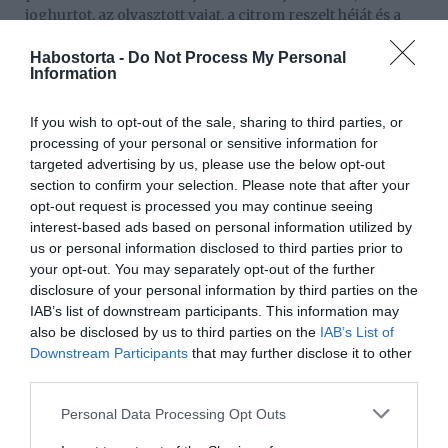
joghurtot, az olvasztott vajat, a citrom reszelt héját és a
citromlevet, majd simára dolgozzuk.
Habostorta -
Do Not Process My Personal
3. A lisztet összekeverjük a sütőporral és a csipet sóval,
Information
majd a túrós masszához forgatjuk. Sűrűn folyó,
egynemű tésztát kell kapnunk.
If you wish to opt-out of the sale, sharing to third parties, or
processing of your personal or sensitive information for
4. A masszát az előkészített tepsibe öntjük, egyenletesen
targeted advertising by us, please use the below opt-out
elsimítjuk, majd az előmelegített sütőben 30–35 perc alatt
section to confirm your selection. Please note that after your
világos aranyszínűre sütjük. Tűpróbával ellenőrizzük,
opt-out request is processed you may continue seeing
majd a süteményt a tepsiben hagyjuk teljesen kihűlni.
interest-based ads based on personal information utilized by
Tálalás előtt bőségesen megszórjuk porcukorral, és
us or personal information disclosed to third parties prior to
kockákra szeletelve kínáljuk.
your opt-out. You may separately opt-out of the further
disclosure of your personal information by third parties on the
Megosztás:
Facebook
Twitter
Pinterest
IAB’s list of downstream participants. This information may
also be disclosed by us to third parties on the
IAB’s List of
Downstream Participants
that may further disclose it to other
Címkék:
recept
,
citrom
,
lepény
,
túró
third parties.
Please note that this website/app uses one or more Google
Korábbi bejegyzések
Következő bejegyzés
Personal Data Processing Opt Outs
services and may gather and store information including but