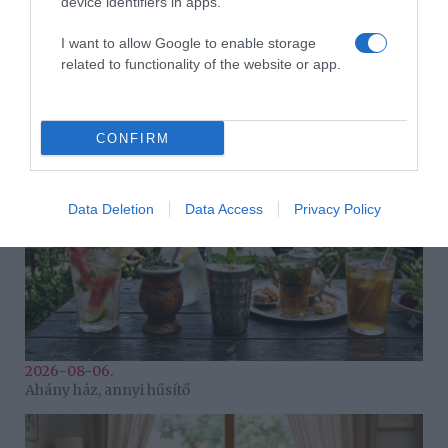
device identifiers in apps.
I want to allow Google to enable storage
related to functionality of the website or app.
2026-08-06.
3 ok, amiért egy idősebb nő fiatalabb férfit választ
CONFIRM
Data Deletion
Data Access
Privacy Policy
2026-08-06.
Ahány ház, annyi hűsítő