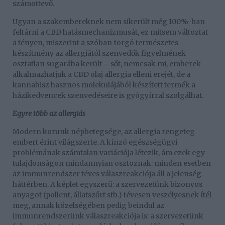
számottevő.
Ugyan a szakembereknek nem sikerült még 100%-ban
feltárni a CBD hatásmechanizmusát, ez mitsem változtat
a tényen, miszerint a szóban forgó természetes
készítmény az allergiától szenvedők figyelmének
osztatlan sugarába került – sőt, nemcsak mi, emberek
alkalmazhatjuk a CBD olaj allergia elleni erejét, de a
kannabisz hasznos molekulájából készített termék a
házikedvencek szenvedéseire is gyógyírral szolgálhat.
Egyre több az allergiás
Modern korunk népbetegsége, az allergia rengeteg
embert érint világszerte. A kínzó egészségügyi
problémának számtalan variációja létezik, ám ezek egy
tulajdonságon mindannyian osztoznak: minden esetben
az immunrendszer téves válaszreakciója áll a jelenség
háttérben. A képlet egyszerű: a szervezetünk bizonyos
anyagot (pollent, állatszőrt stb.) tévesen veszélyesnek ítél
meg, annak közelségében pedig beindul az
immunrendszerünk válaszreakciója is: a szervezetünk