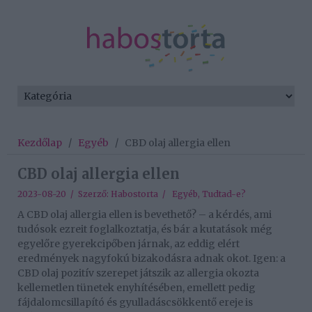
Kezdőlap
/
Egyéb
/
CBD olaj allergia ellen
CBD olaj allergia ellen
2023-08-20 / Szerző:
Habostorta
/
Egyéb
,
Tudtad-e?
A CBD olaj allergia ellen is bevethető? – a kérdés, ami
tudósok ezreit foglalkoztatja, és bár a kutatások még
egyelőre gyerekcipőben járnak, az eddig elért
eredmények nagyfokú bizakodásra adnak okot. Igen: a
CBD olaj pozitív szerepet játszik az allergia okozta
kellemetlen tünetek enyhítésében, emellett pedig
fájdalomcsillapító és gyulladáscsökkentő ereje is