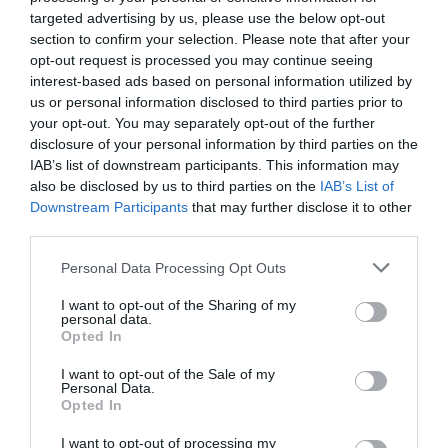
esetben tapasztalhatjuk meg, ha azt terápiaszerűen,
targeted advertising by us, please use the below opt-out
okosan felépített terv mentén alkalmazzuk. A CBD
section to confirm your selection. Please note that after your
szervezetünkre gyakorolt hatását folyamatosan
opt-out request is processed you may continue seeing
figyelemmel kell kísérnünk. Tanácsos a terápiát a teljes
interest-based ads based on personal information utilized by
spektrumú, 5%-os CBD olajjal kezdeni, és az adagot
us or personal information disclosed to third parties prior to
lassan-lassan emelni, addig a pontig, amíg már érezhető
your opt-out. You may separately opt-out of the further
a CBD olaj allergia elleni nagyszerű befolyása. Fontos
disclosure of your personal information by third parties on the
azonban tisztában lenni azzal is, hogy a CBD nem
IAB’s list of downstream participants. This information may
alkalmas a „tűzoltásra”, sokkal inkább méltathatjuk
also be disclosed by us to third parties on the
IAB’s List of
annak megelőző erejét.
Downstream Participants
that may further disclose it to other
third parties.
Ne várjunk hát csodákat, amennyiben az allergiaszezon
kellős közepén kezdjük el a terápiát, és az nem fejti ki
Please note that this website/app uses one or more Google
Personal Data Processing Opt Outs
azonnal pozitív hatását. A kezelést, amint azt az imént
services and may gather and store information including but
láthattuk, fel kell építeni, ehhez viszont idő kell. Ha tudjuk
not limited to your visit or usage behaviour. You may click to
I want to opt-out of the Sharing of my
magunkról, hogy allergiások vagyunk, és a tüneteket
personal data.
grant or deny consent to Google and its third-party tags to
Opted In
természetes gyógymódokkal szeretnénk kordában
use your data for below specified purposes in below Google
tartani, az allergiaszezon előtt kezdjük el alkalmazni a
consent section.
I want to opt-out of the Sale of my
CBD olajat, hogy mire beüt a „krach”, hatékony társunkká
Personal Data.
válhasson a szimptómák enyhítésében.
Opted In
Forrás
I want to opt-out of processing my