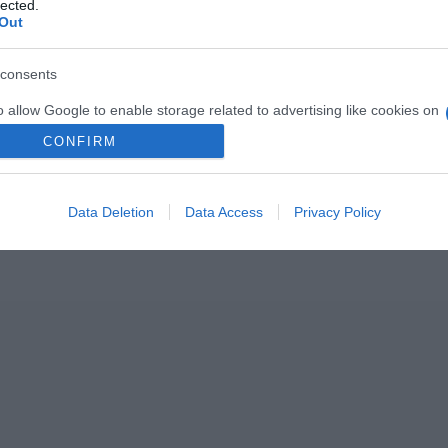
lected.
Out
consents
o allow Google to enable storage related to advertising like cookies on
2026-08-06.
2026-08-06.
evice identifiers in apps.
nnyi
Kánikula a
Megszületett
CONFIRM
lakásban
Szabados Ági kisfia
o allow my user data to be sent to Google for online advertising
s.
Data Deletion
Data Access
Privacy Policy
to allow Google to send me personalized advertising.
o allow Google to enable storage related to analytics like cookies on
evice identifiers in apps.
o allow Google to enable storage related to functionality of the website