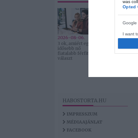
was col
Opted 
Google 
I want t
2026-08-06.
2026-08-06.
web or d
3 ok, amiért egy
Ahány ház, a
idősebb nő
hűsítő
fiatalabb férfit
I want t
választ
purpose
I want 
I want t
web or d
HABOSTORTA.HU
I want t
or app.
IMPRESSZUM
MÉDIAAJÁNLAT
FACEBOOK