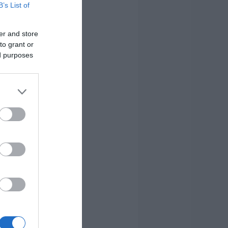
B’s List of
er and store
to grant or
ed purposes