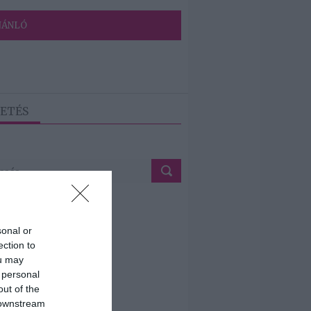
JÁNLÓ
ETÉS
sonal or
ection to
ou may
 personal
out of the
 downstream