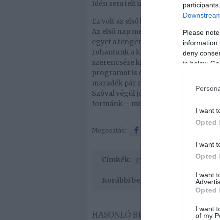
Idén sem telt izgalmak nélkül a nyar
participants
Downstream 
Ez volt az első közös utunk Ya Ou szül
Az első nap még minden szuperül al
Please note
egyet a tengerben. Aztán a második est
information 
rohantunk a kórházba. Ez volt az els
deny consent
szerencsére kicsit jobban lett, és a 
in below Go
programot is csinálni. Igazi kis hős! 
maradék pár nap már sokkal jobban si
Persona
Szóval végül jól zárult a nyaralás, 
formánk – minden évben történik vala
I want t
Opted 
Megosztás:
Facebook
Twitter
I want t
Opted 
Címkék:
gyermek
,
nyaralás
,
láz
,
B
I want 
Korábbi bejegyzések
Advertis
Opted 
I want t
HASONLÓ BEJEGYZÉSEK
of my P