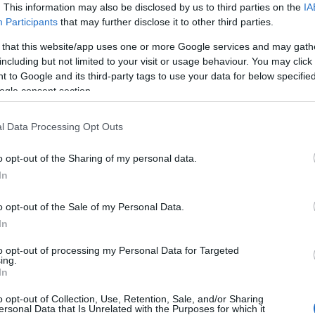
alásunk…kezdte gondolatait a feleség.
. This information may also be disclosed by us to third parties on the
IA
Participants
that may further disclose it to other third parties.
eivel, amit már nagyon vártunk, és Sibenik volt a cél!
akult – megérkeztünk, kipakoltunk, csobbantunk
 that this website/app uses one or more Google services and may gath
e jött a feketeleves: Lizivel magas láz miatt
including but not limited to your visit or usage behaviour. You may click 
ő ilyen eset, és nagyon megrázott minket. De másnapra
 to Google and its third-party tags to use your data for below specifi
harmadik napon már óvatosan tudtunk vele egy kis
ogle consent section.
Hihetetlenül erős volt, mi pedig még büszkébbek rá. A
került – séták, pancsolás, hajókázás, delfinles…
l Data Processing Opt Outs
még ha megint nem úsztuk meg kalandok nélkül. Ez a mi
mi - ecsetelte friss bejegyzésében Viki.
o opt-out of the Sharing of my personal data.
In
Pinterest
o opt-out of the Sale of my Personal Data.
In
ékefi Viki
,
izgalmak
to opt-out of processing my Personal Data for Targeted
Következő bejegyzés
ing.
In
o opt-out of Collection, Use, Retention, Sale, and/or Sharing
ersonal Data that Is Unrelated with the Purposes for which it