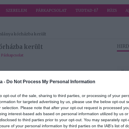
SZERELEM
PÁRKAPCSOLAT
TUDTAD-E?
RÚZS
A
islánya kórházba került
órházba került
HIRD
,
Párkapcsolat
dőszak után végre elérkezett a jól megérdemelt
a, Feng Ya Ou számára. A tehetséges énekes házaspár
a -
Do Not Process My Personal Information
vát tengerpart varázslatos környezetében, ráadásul
: első alkalommal csatlakoztak hozzájuk Feng Ya Ou
to opt-out of the sale, sharing to third parties, or processing of your per
formation for targeted advertising by us, please use the below opt-out s
r selection. Please note that after your opt-out request is processed y
an indult, ám már a második este meglepetéseket
eing interest-based ads based on personal information utilized by us or
élja a nyugalom és a kikapcsolódás volt, az események
disclosed to third parties prior to your opt-out. You may separately opt-
történések színesítették a közös nyaralást.
losure of your personal information by third parties on the IAB’s list of