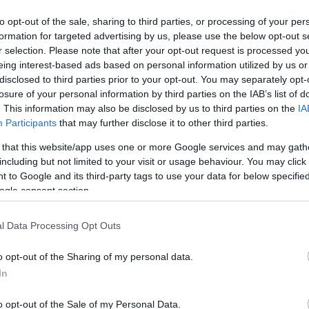
to opt-out of the sale, sharing to third parties, or processing of your per
formation for targeted advertising by us, please use the below opt-out s
r selection. Please note that after your opt-out request is processed y
eing interest-based ads based on personal information utilized by us or
disclosed to third parties prior to your opt-out. You may separately opt-
losure of your personal information by third parties on the IAB’s list of
. This information may also be disclosed by us to third parties on the
IA
Participants
that may further disclose it to other third parties.
 that this website/app uses one or more Google services and may gath
including but not limited to your visit or usage behaviour. You may click 
csomag vaníliás cukorral, 2 dl vízben, kis lángon 10
 to Google and its third-party tags to use your data for below specifi
 másik citrom héját lereszeljük.
ogle consent section.
rgarint 15 dkg cukorral és csipet sóval krémesre
at, majd beledolgozzuk a lisztet, a sütőport és a
l Data Processing Opt Outs
tepsiben elsimítjuk (20*20 cm), majd a sütőben kb. 20
uk kihűlni, majd 2 lapra vágjuk.
o opt-out of the Sharing of my personal data.
In
k, kimagozzuk, botmixerrel pürésítjük, majd
0,5 dl hideg vízbe áztatjuk, majd kissé kinyomkodjuk.
uk, majd a barackpüréhez keverjük. Hagyjuk kissé
o opt-out of the Sale of my Personal Data.