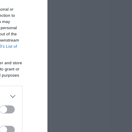
sonal or
ection to
ou may
 personal
out of the
 downstream
B’s List of
er and store
to grant or
ed purposes