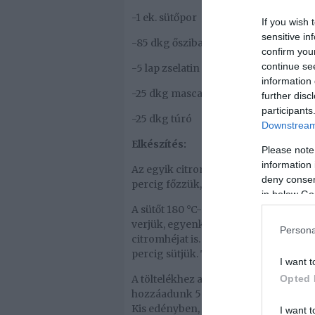
-1 ek. sütőpor
If you wish 
sensitive in
-85 dkg őszibarack
confirm you
continue se
-5 lap zselatin
information 
-25 dkg mascarpone
further disc
participants
-25 dkg túró
Downstream 
Elkészítés:
Please note
information 
Az egyik citromot felszeleteljük és 1 
deny consent
percig főzzük, majd hagyjuk kihűlni. A
in below Go
A sütőt 180 °C-ra előmelegítjük. A ma
verjük, egyenként hozzáadjuk a tojások
Persona
citromhéjat is. A masszát egy kisebb 
percig sütjük. Tálcára borítjuk, hagyj
I want t
Opted 
A töltelékhez a barackot meghámozzu
hozzáadunk 5 dkg cukrot. A zselatint 
Kis edényben, kis lángon felolvasztj
I want t