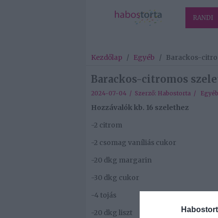
RANDI
Kezdőlap
/
Egyéb
/
Barackos-citro
Barackos-citromos szele
2024-07-04 / Szerző:
Habostorta
/
Egyé
Hozzávalók kb. 16 szelethez
-2 citrom
-2 csomag vaníliás cukor
-20 dkg margarin
-30 dkg cukor
-4 tojás
Habostort
-20 dkg liszt