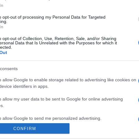
kenjük a barackpürével és ráfektetjük a másik lapot.
In
to opt-out of processing my Personal Data for Targeted
, 1 csomag vaníliás cukrot, a maradék cukrot. A
ing.
In
 a főtt citromdarabokat. Mentalevelekkel,
o opt-out of Collection, Use, Retention, Sale, and/or Sharing
ersonal Data that Is Unrelated with the Purposes for which it
lected.
Out
consents
Pinterest
o allow Google to enable storage related to advertising like cookies on
evice identifiers in apps.
om
,
gyümölcsös
o allow my user data to be sent to Google for online advertising
Következő bejegyzés
s.
to allow Google to send me personalized advertising.
CONFIRM
o allow Google to enable storage related to analytics like cookies on