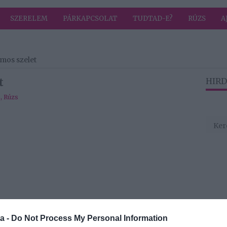
SZERELEM
PÁRKAPCSOLAT
TUDTAD-E?
RÚZS
A
mos szelet
t
HIRD
b
,
Rúzs
a -
Do Not Process My Personal Information