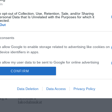
In
Pinterest
o opt-out of Collection, Use, Retention, Sale, and/or Sharing
ersonal Data that Is Unrelated with the Purposes for which it
c
,
Gáspár Sándor
,
Bánsági Ildikó
lected.
Out
Következő bejegyzés
consents
o allow Google to enable storage related to advertising like cookies on
evice identifiers in apps.
o allow my user data to be sent to Google for online advertising
s.
CONFIRM
to allow Google to send me personalized advertising.
2026-08-08.
2026-08-08.
leni
Zendaya és Tom
Axente Vanessa
Data Deletion
Data Access
Privacy Policy
o allow Google to enable storage related to analytics like cookies on
Holland
várandós
 így
luxushotelben
evice identifiers in apps.
eg a
tartották a
lakodalmukat
o allow Google to enable storage related to functionality of the website