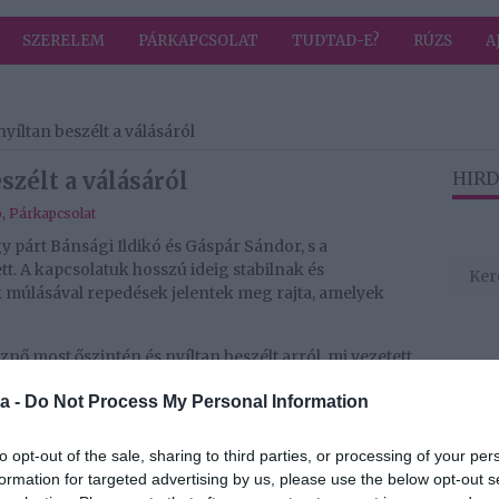
SZERELEM
PÁRKAPCSOLAT
TUDTAD-E?
RÚZS
A
nyíltan beszélt a válásáról
szélt a válásáról
HIRD
b
,
Párkapcsolat
y párt Bánsági Ildikó és Gáspár Sándor, s a
t. A kapcsolatuk hosszú ideig stabilnak és
 múlásával repedések jelentek meg rajta, amelyek
znő most őszintén és nyíltan beszélt arról, mi vezetett
ok húzódtak meg a háttérben.
a -
Do Not Process My Personal Information
gy nem vagyok boldog, sőt, nagyon boldogtalan
, úgy éreztem, hátha ez még helyrehozható...
to opt-out of the sale, sharing to third parties, or processing of your per
bi... Nagyon sok bánatom volt, amiket nem tudtam
formation for targeted advertising by us, please use the below opt-out s
e ebből ki kellett kerülnöm – sóhajtott a Neshama TV