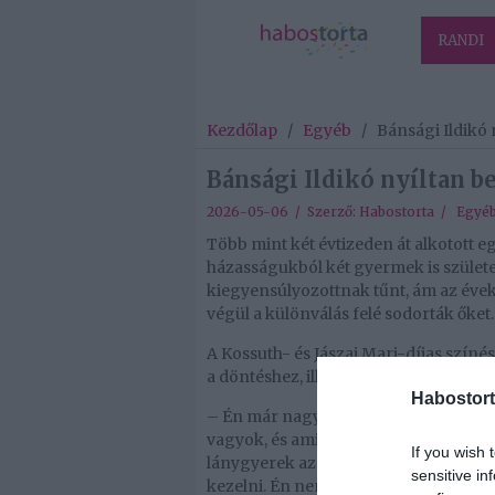
RANDI
Kezdőlap
/
Egyéb
/
Bánsági Ildikó 
Bánsági Ildikó nyíltan be
2026-05-06 / Szerző:
Habostorta
/
Egyé
Több mint két évtizeden át alkotott eg
házasságukból két gyermek is születet
kiegyensúlyozottnak tűnt, ám az évek
végül a különválás felé sodorták őket.
A Kossuth- és Jászai Mari-díjas színés
a döntéshez, illetve milyen folyamat
Habostort
– Én már nagyon régóta éreztem, ho
vagyok, és amikor Katám megszületett
If you wish 
lánygyerek az apjával, satöbbi, satöb
sensitive in
kezelni. Én nem akarom őt bántani, d