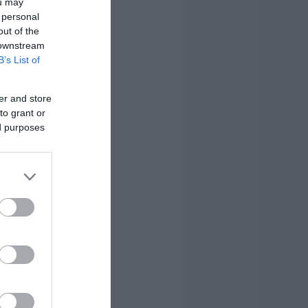
ou may
 personal
out of the
 downstream
B’s List of
er and store
to grant or
ed purposes