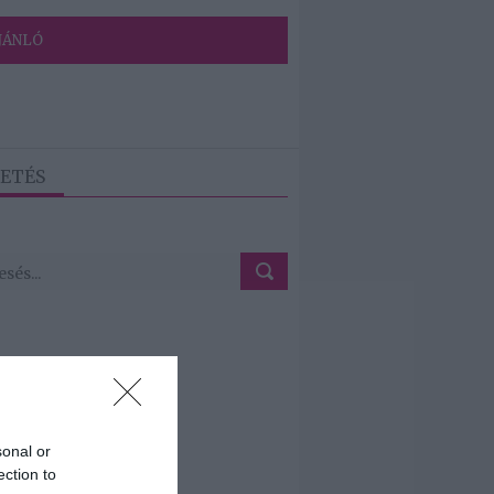
JÁNLÓ
ETÉS
sonal or
ection to