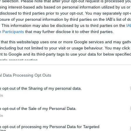
r selection. Please note that after your opt-out request is processed y
kinek mára sikerült rendezett, kiegyensúlyozott
eing interest-based ads based on personal information utilized by us or
el, Gáspár Sándorral.
disclosed to third parties prior to your opt-out. You may separately opt-
losure of your personal information by third parties on the IAB’s list of
 a viszony még mindig nem ér fel ahhoz a mély
. This information may also be disclosed by us to third parties on the
IA
 Jeles Andráshoz fűzi. Korábban Gáspár Sándor is
Participants
that may further disclose it to other third parties.
 ezelőtt Kadarkai Endre műsorában mesélte el,
rintette a szakítás.
 that this website/app uses one or more Google services and may gath
including but not limited to your visit or usage behaviour. You may click 
úrából. Szóval azért elválni szégyen. A vidéki embernek
 to Google and its third-party tags to use your data for below specifi
ekem is szégyen volt, mert úgy gondoltam, az én
ogle consent section.
ehezebb anyagi körülmények között, sokkal
gymás mellett. Hogy nekem nem sikerült, azt
voltam meggyőző lenni, azt a szeretetet, amit
l Data Processing Opt Outs
tatni, kimutatni. Lehet, túlságosan szemérmes
 Kadarkai Endre Szavakon túl című műsorában, ahol
o opt-out of the Sharing of my personal data.
an kerüli azokat a helyzeteket, amelyekben ismét olyan
In
t akkor.
o opt-out of the Sale of my Personal Data.
 a válásom, hanem ami ezzel jár... Hogy el kellett
észt én is építettem. Még egyszer nem akarok ilyen
In
osztotta meg a gondolatait Gáspár Sándor.
to opt-out of processing my Personal Data for Targeted
ing.