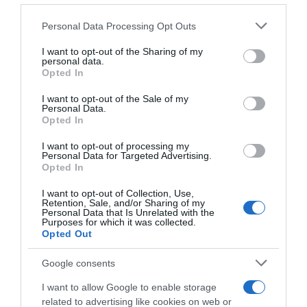
Please note that this website/app uses one or more Google
Personal Data Processing Opt Outs
Címkék:
recept
,
tojás
,
reggeli
,
Bacon
,
muffin
,
services and may gather and store information including but
finom
not limited to your visit or usage behaviour. You may click to
I want to opt-out of the Sharing of my
personal data.
grant or deny consent to Google and its third-party tags to
Opted In
Korábbi bejegyzések
Következő bejegyzés
use your data for below specified purposes in below Google
consent section.
I want to opt-out of the Sale of my
Personal Data.
Opted In
HASONLÓ BEJEGYZÉSEK
I want to opt-out of processing my
Personal Data for Targeted Advertising.
Opted In
I want to opt-out of Collection, Use,
Retention, Sale, and/or Sharing of my
Personal Data that Is Unrelated with the
Purposes for which it was collected.
Opted Out
Google consents
I want to allow Google to enable storage
related to advertising like cookies on web or