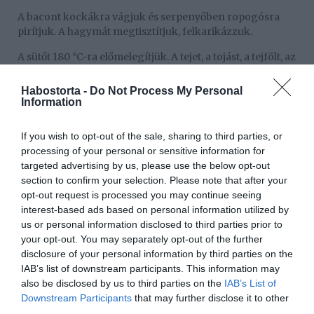
A bacont kockákra vágjuk és serpenyőben ropogósra
pirítjuk. A hagymát megtisztítjuk, felkarikázzuk.
A sütőt 180 °C-ra előmelegítjük. A tejet, a tojást, a tejfölt, az
olajat és az ecetet összedolgozzuk. A lisztet, a
szódabikarbónát és a sütőport összekeverjük, majd a
Habostorta -
Do Not Process My Personal
tojásos masszába keverjük. Beleforgatjuk a
Information
baconkockákat is.
If you wish to opt-out of the sale, sharing to third parties, or
Nagyobb, 6 részes muffinsütőre lesz szükség, amit
processing of your personal or sensitive information for
bőségesen kikenünk vajjal. (Ha nincs nagy
targeted advertising by us, please use the below opt-out
muffinsütőnk, használjunk inkább szuffléformákat.)
section to confirm your selection. Please note that after your
Mindegyikbe 1-1 tojást ütünk. Erre öntjük a kész tésztát,
opt-out request is processed you may continue seeing
megszórjuk a sajttal, és a sütőben 30 perc alatt
interest-based ads based on personal information utilized by
aranybarnára sütjük.
us or personal information disclosed to third parties prior to
your opt-out. You may separately opt-out of the further
Munka: kb. 20 perc
disclosure of your personal information by third parties on the
Fogyasztható: kb. 1 óra múlva
IAB’s list of downstream participants. This information may
also be disclosed by us to third parties on the
IAB’s List of
Downstream Participants
that may further disclose it to other
Megosztás:
Facebook
Twitter
Pinterest
third parties.