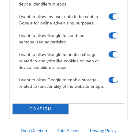
device identifiers in apps.
2026-08-08.
Csökkenti a vérnyomást, és védi a szívet
I want to allow my user data to be sent to
Google for online advertising purposes.
I want to allow Google to send me
personalized advertising.
I want to allow Google to enable storage
related to analytics like cookies on web or
device identifiers in apps.
I want to allow Google to enable storage
related to functionality of the website or app.
2026-08-08.
Takácsatka elleni védekezés kánikulában: így mentheted
CONFIRM
meg a növényeidet
Data Deletion
Data Access
Privacy Policy