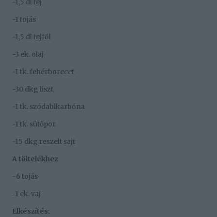
-1,5 dl tej
-1 tojás
-1,5 dl tejföl
-3 ek. olaj
-1 tk. fehérborecet
-30 dkg liszt
-1 tk. szódabikarbóna
-1 tk. sütőpor
-15 dkg reszelt sajt
A töltelékhez
-6 tojás
-1 ek. vaj
Elkészítés: