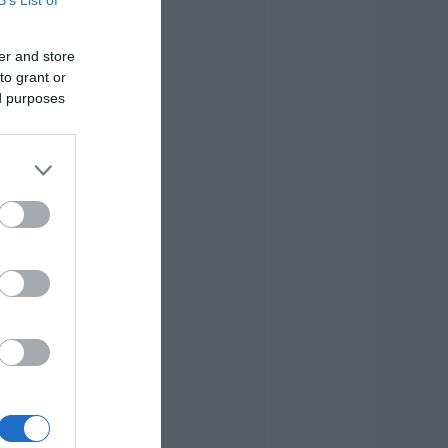
B’s List of
er and store
to grant or
ed purposes