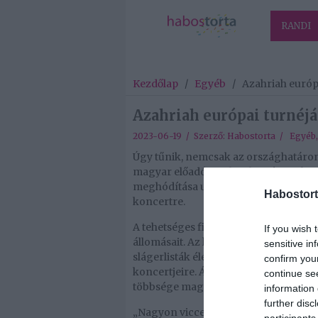
RANDI
Kezdőlap
/
Egyéb
/
Azahriah európa
Azahriah európai turnéjá
2023-06-19 / Szerző:
Habostorta
/
Egyéb
Úgy tűnik, nemcsak az országhatáron
magyar előadó, Azahriah. Még csak eg
meghódítása után nemzetközi turnéra 
Habostort
koncertre.
A tehetséges fiatal előadó pontosan eg
If you wish 
állomásait. Az kétségtelen, hogy Ma
sensitive in
slágerlisták élén járnak legújabb szám
confirm you
koncertjeire. Ám mégis merész lépés k
continue se
többsége magyar nyelvű.
information 
further disc
„Nagyon vicces volt, amikor először 