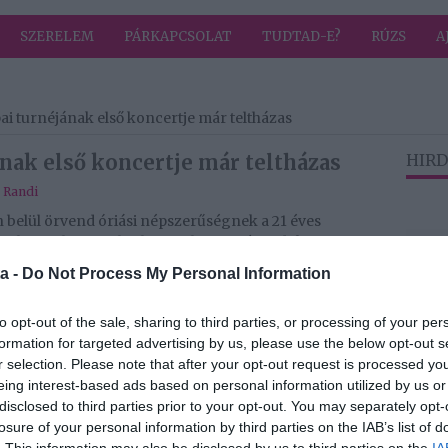
SZERELEM
PÁRKAPCSOLAT
TUDTAD-E?
RÚZS
A
i turnéjának első koncertje már teltházas
nak első koncertje már teltházas
HIRD
,
Randi
 belül örvend óriási népszerűségnek a 21 éves
y hete jelentette be, hogy a hazai színpadok
indul, máris elkapkodták a jegyeket a bécsi
a -
Do Not Process My Personal Information
y héttel ezelőtt jelentette be első európai turnéjának
to opt-out of the sale, sharing to third parties, or processing of your per
gyarországon rengetegen rajonganak érte, hiszen a
formation for targeted advertising by us, please use the below opt-out s
ai, illetve azonnal elfogynak a jegyek a hazai
r selection. Please note that after your opt-out request is processed y
ülföldi vizekre evezni, tekintve, hogy számai
eing interest-based ads based on personal information utilized by us or
disclosed to third parties prior to your opt-out. You may separately opt-
losure of your personal information by third parties on the IAB’s list of
beszéltünk az angolokkal. Úgy hívtak fel minket, hogy