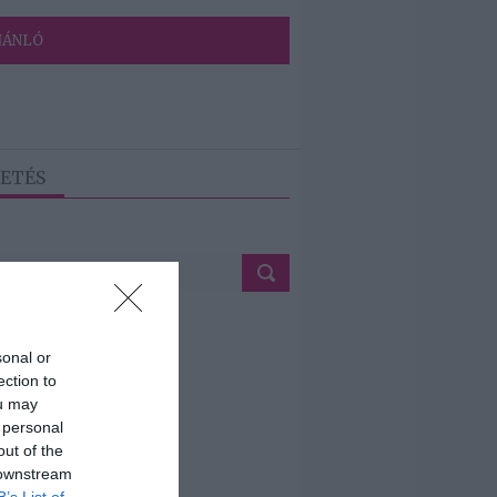
JÁNLÓ
ETÉS
sonal or
ection to
ou may
 personal
out of the
 downstream