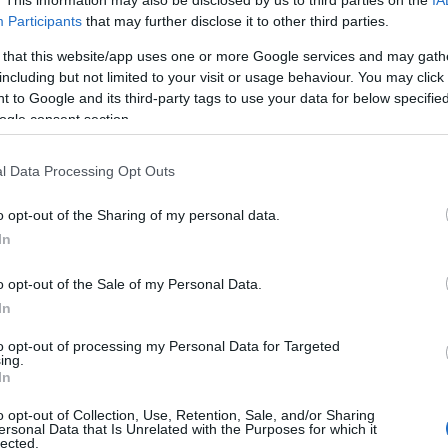
. This information may also be disclosed by us to third parties on the
IA
ek, három hete Azahriah-t hallgatnak az irodában, és
Participants
that may further disclose it to other third parties.
énekes menedzsere.
 that this website/app uses one or more Google services and may gath
enére – nemcsak az angolok, de a bécsi lakosok is
including but not limited to your visit or usage behaviour. You may click 
t elfogyott az összes jegy az európai turné első
 to Google and its third-party tags to use your data for below specifi
ogle consent section.
l Data Processing Opt Outs
ény Facebook-oldalán.
o opt-out of the Sharing of my personal data.
In
Pinterest
o opt-out of the Sale of my Personal Data.
é
,
Azahriah
,
Baukó Attila
,
teltház
In
Következő bejegyzés
to opt-out of processing my Personal Data for Targeted
ing.
In
o opt-out of Collection, Use, Retention, Sale, and/or Sharing
ersonal Data that Is Unrelated with the Purposes for which it
lected.