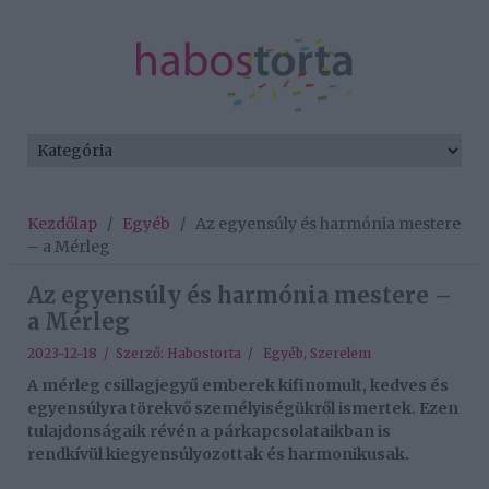
Kezdőlap
/
Egyéb
/
Az egyensúly és harmónia mestere
– a Mérleg
Az egyensúly és harmónia mestere –
a Mérleg
2023-12-18 / Szerző:
Habostorta
/
Egyéb
,
Szerelem
A mérleg csillagjegyű emberek kifinomult, kedves és
egyensúlyra törekvő személyiségükről ismertek. Ezen
tulajdonságaik révén a párkapcsolataikban is
rendkívül kiegyensúlyozottak és harmonikusak.