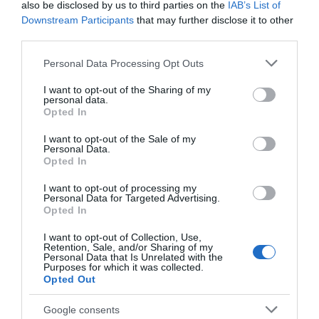
boldog lesz, tele szeretettel, melegséggel és
also be disclosed by us to third parties on the
IAB’s List of
együttműködéssel.
Downstream Participants
that may further disclose it to other
third parties.
Ez is érdekelhet! -
Szenvedély és kaland – ilyen az élet egy Oroszlán
mellett
Please note that this website/app uses one or more Google
Personal Data Processing Opt Outs
services and may gather and store information including but
Megosztás:
Facebook
Twitter
Pinterest
not limited to your visit or usage behaviour. You may click to
I want to opt-out of the Sharing of my
personal data.
grant or deny consent to Google and its third-party tags to
Opted In
use your data for below specified purposes in below Google
Címkék:
párkapcsolat
,
egyensúly
,
csillagjegy
,
consent section.
I want to opt-out of the Sale of my
harmónia
,
Mérleg
Personal Data.
Opted In
Korábbi bejegyzések
Következő bejegyzés
I want to opt-out of processing my
Personal Data for Targeted Advertising.
Opted In
HASONLÓ BEJEGYZÉSEK
I want to opt-out of Collection, Use,
Retention, Sale, and/or Sharing of my
Personal Data that Is Unrelated with the
Purposes for which it was collected.
Opted Out
Google consents