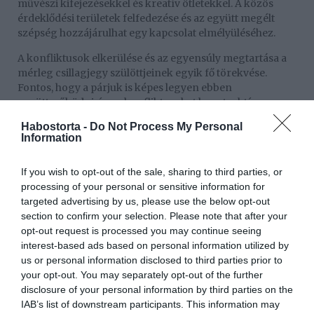
művészi kifejezésekkel és kreatív ötletekkel. A közös
érdeklődési területek felfedezése és az együtt megélt
szépség hozzájárulhat egy kapcsolat elmélyüléséhez.
A konfliktusok elkerülése és az egyensúly megtartása a
mérleg csillagjegy szülöttjeinek egyik fő törekvése.
Fontos, hogy a párjuk is képes legyen ebben
együttműködni, így a konfliktusokat konstruktívan
kezelhetik. A mérlegek nyitottak a kompromisszumokra
Habostorta -
Do Not Process My Personal
annak érdekében, hogy megőrizzék a békét és a
Information
harmóniát.
Legjellemzőbb negatív tulajdonságuk, hogy nagyobb
If you wish to opt-out of the sale, sharing to third parties, or
döntéshelyzetekben elbizonytalanodnak, és képtelen A
processing of your personal or sensitive information for
vagy B mellett letenni a voksukat. Ilyenkor a párjuk
targeted advertising by us, please use the below opt-out
türelmes és támogató hozzáállása segíthet áthidalni ezen
section to confirm your selection. Please note that after your
kihívásokat.
opt-out request is processed you may continue seeing
interest-based ads based on personal information utilized by
A mérleg csillagjegyű partner tehát egy
us or personal information disclosed to third parties prior to
kiegyensúlyozott, közvetlen és kreatív társ lehet. Ha
your opt-out. You may separately opt-out of the further
mindkét fél elkötelezett a harmónia iránt, és hajlandó
disclosure of your personal information by third parties on the
kompromisszumokat kötni, a kapcsolatuk gazdag és
IAB’s list of downstream participants. This information may