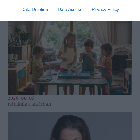
2026-08-06.
Data Deletion
Data Access
Privacy Policy
Ahány ház, annyi hűsítő
2026-08-06.
Kánikula a lakásban