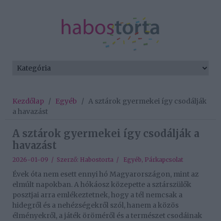
Kezdőlap
/
Egyéb
/
A sztárok gyermekei így csodálják
a havazást
A sztárok gyermekei így csodálják a
havazást
2026-01-09 / Szerző:
Habostorta
/
Egyéb
,
Párkapcsolat
Évek óta nem esett ennyi hó Magyarországon, mint az
elmúlt napokban. A hókáosz közepette a sztárszülők
posztjai arra emlékeztetnek, hogy a tél nemcsak a
hidegről és a nehézségekről szól, hanem a közös
élményekről, a játék öröméről és a természet csodáinak