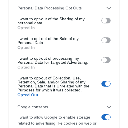
Please note that this website/app uses one or more Google
Personal Data Processing Opt Outs
Címkék:
sztárok
,
gyermekek
,
Rúzsa Magdi
,
services and may gather and store information including but
Vasvári Vivien
,
Dombóvári István
,
hó
not limited to your visit or usage behaviour. You may click to
I want to opt-out of the Sharing of my
personal data.
grant or deny consent to Google and its third-party tags to
Opted In
Korábbi bejegyzések
Következő bejegyzés
use your data for below specified purposes in below Google
consent section.
I want to opt-out of the Sale of my
Personal Data.
Opted In
HASONLÓ BEJEGYZÉSEK
I want to opt-out of processing my
Personal Data for Targeted Advertising.
Opted In
I want to opt-out of Collection, Use,
Retention, Sale, and/or Sharing of my
Personal Data that Is Unrelated with the
Purposes for which it was collected.
Opted Out
Google consents
I want to allow Google to enable storage
related to advertising like cookies on web or