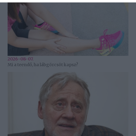
2026-08-07.
Mi a teendő, ha lábgörcsöt kapsz?