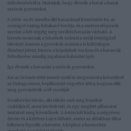
felfedezéséről is. Mutatjuk, hogy élvezik a havat a hazai
sztárok gyermekei.
A 2026-os év mesébe illő havazással köszöntött be, az
országot vastag hótakaró borítja, és a meteorológusok
szerint a hét végéig még további havazás várható. A
hóesés nemcsak a felnőttek számára nyújt lenyűgöző
látványt, hanem a gyerekek számára is különleges
élményt jelent, hiszen a hópelyhek varázsa és a havas táj
felfedezése mindig izgalmas kalandot ígér.
Így élvezik a havazást a sztárok gyermekei
Ezt az örömöt több ismert szülő is megosztotta követőivel
az Instagramon, bepillantást engedve abba, hogyan élik
meg gyermekeik a tél csodáját.
Dombóvári István, aki ritkán oszt meg képeket
családjáról, most kivételt tett, és egy meghitt pillanatot
mutatott meg követőinek. A fotón két kisfia, a négyéves
István és a kétéves Lajos látható, amint az ablakban állva
lelkesen figyelik a hóesést. A képhez a humorista