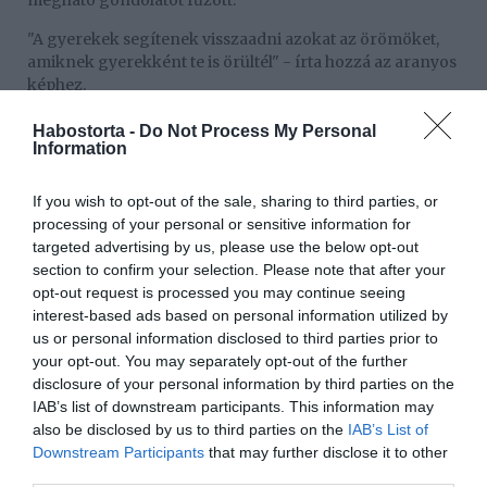
megható gondolatot fűzött:
"A gyerekek segítenek visszaadni azokat az örömöket,
amiknek gyerekként te is örültél" - írta hozzá az aranyos
képhez.
Nem Dombóvári István volt az egyetlen, aki megosztotta
Habostorta -
Do Not Process My Personal
a tél örömét követőivel. Borbély Alexandra és Nagy Ervin
Information
ikrei, Elza és Franciska is boldogan élvezték a havat, amit
a színésznő egy aranyos fotóval örökített meg. A képen a
If you wish to opt-out of the sale, sharing to third parties, or
kislányok édesapjukkal együtt hóembert építenek,
processing of your personal or sensitive information for
arcukon a gyermeki öröm és lelkesedés elragadó.
targeted advertising by us, please use the below opt-out
section to confirm your selection. Please note that after your
Hasonlóan megható pillanatokat osztott meg Rúzsa
opt-out request is processed you may continue seeing
Magdi is, aki hármasikreiről, Kevéről, Zalánról és Lujzáról
interest-based ads based on personal information utilized by
tett közzé képet. A gyerekek kíváncsian és csodálattal
us or personal information disclosed to third parties prior to
figyelték, ahogy a táj hófehérré változik körülöttük.
your opt-out. You may separately opt-out of the further
disclosure of your personal information by third parties on the
Vasvári Vivien is örömmel rakta ki a legkisebb gyermeke
IAB’s list of downstream participants. This information may
első szánkózási élményét.
also be disclosed by us to third parties on the
IAB’s List of
Downstream Participants
that may further disclose it to other
Megosztás:
Facebook
Twitter
Pinterest
third parties.