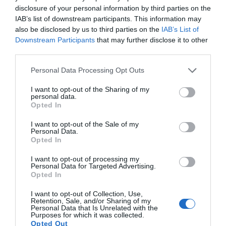
A sikeres randizók nem hagynak esélyt a csalódásra. Ez
disclosure of your personal information by third parties on the
azonban megkívánja, hogy ne csak azzal legyél
IAB’s list of downstream participants. This information may
tisztában, hogy mit akarsz a másiktól, hanem azzal is,
also be disclosed by us to third parties on the
IAB’s List of
hogy Neked mire van igazán szükséged. Ha tudod, hogy
Downstream Participants
that may further disclose it to other
ki számodra az ideális pár, akkor nem fogsz egy olyan
third parties.
párkapcsolatot tovább erőltetni, amiben nem érzed jól
Please note that this website/app uses one or more Google
Personal Data Processing Opt Outs
magad.
services and may gather and store information including but
not limited to your visit or usage behaviour. You may click to
I want to opt-out of the Sharing of my
5. Hallgasd meg a másikat
personal data.
grant or deny consent to Google and its third-party tags to
Opted In
use your data for below specified purposes in below Google
Nem túl kellemes dolog, egy olyan emberrel randizni, aki
consent section.
megállás nélkül csak magáról mesél. Egy jó
I want to opt-out of the Sale of my
Personal Data.
beszélgetésnek meg van a saját természetes ritmusa,
Opted In
egyszer mi kérdezünk, egyszer mi válaszolunk. Ne csak
az illendőség kedvéért figyelj arra, hogy mit mond a
I want to opt-out of processing my
másik. Ha érzi, hogy tényleg érdekel Téged, amit mond,
Personal Data for Targeted Advertising.
Opted In
akkor jobban megnyílik majd, és őszinte lesz, így
könnyebben megismerheted az igazi belső énjét.
I want to opt-out of Collection, Use,
Retention, Sale, and/or Sharing of my
Personal Data that Is Unrelated with the
Sikert elérni a randizás terén nem is olyan nehéz, mint
Purposes for which it was collected.
gondolnád. Ha folyamatosan fejleszted a cikkben
Opted Out