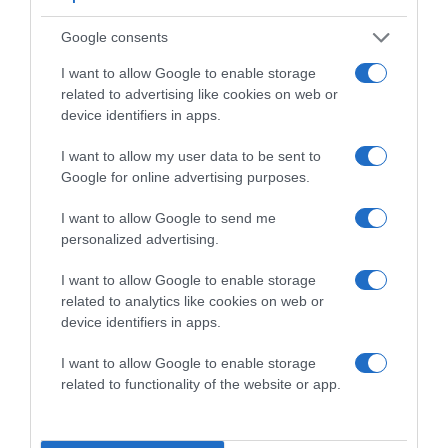
említett tulajdonságaidat, akkor Neked is sikerülni fog.
Google consents
Ez is érdekelhet! -
10 tipp a tökéletes társkereső
I want to allow Google to enable storage
profilhoz
related to advertising like cookies on web or
device identifiers in apps.
I want to allow my user data to be sent to
Google for online advertising purposes.
Megosztás:
Facebook
Twitter
Pinterest
I want to allow Google to send me
personalized advertising.
Címkék:
társkeresés
,
párkapcsolat
,
tanácsok
,
tippek
,
társkereső
,
sikeres társkeresés
I want to allow Google to enable storage
related to analytics like cookies on web or
Korábbi bejegyzések
Következő bejegyzés
device identifiers in apps.
I want to allow Google to enable storage
HASONLÓ BEJEGYZÉSEK
related to functionality of the website or app.