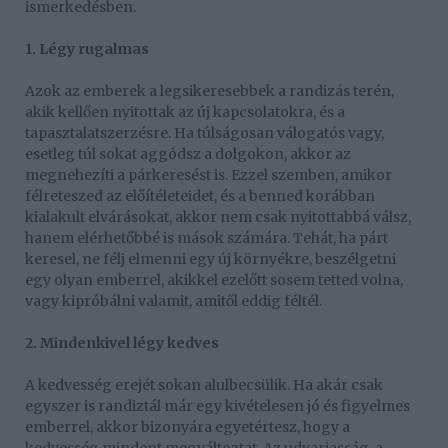
ismerkedésben.
1. Légy rugalmas
Azok az emberek a legsikeresebbek a randizás terén,
akik kellően nyitottak az új kapcsolatokra, és a
tapasztalatszerzésre. Ha túlságosan válogatós vagy,
esetleg túl sokat aggódsz a dolgokon, akkor az
megnehezíti a párkeresést is. Ezzel szemben, amikor
félreteszed az előítéleteidet, és a benned korábban
kialakult elvárásokat, akkor nem csak nyitottabbá válsz,
hanem elérhetőbbé is mások számára. Tehát, ha párt
keresel, ne félj elmenni egy új környékre, beszélgetni
egy olyan emberrel, akikkel ezelőtt sosem tetted volna,
vagy kipróbálni valamit, amitől eddig féltél.
2. Mindenkivel légy kedves
A kedvesség erejét sokan alulbecsülik. Ha akár csak
egyszer is randiztál már egy kivételesen jó és figyelmes
emberrel, akkor bizonyára egyetértesz, hogy a