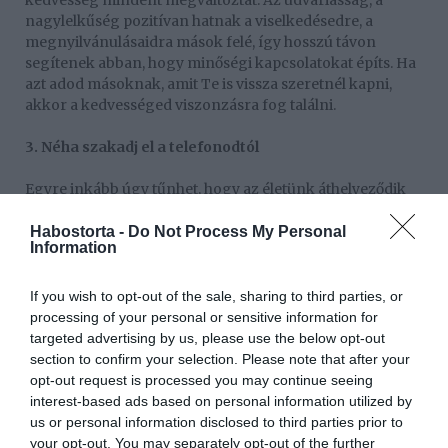
kedvesség mindent megváltoztat. Az udvariasság, a
nagylelkűség pozitívan hatnak a viselkedésedre, a
megnyilvánulásaidra mások felé, így hosszú távon
segítenek abban, hogy minőségi kapcsolatokat építs. Ha
azt adod másoknak, amit Te is vissza szeretnél kapni,
akkor a kedvességed viszonzásra fog találni.
3. Néha szakadj el a telefonodtól
Egyre inkább úgy tűnhet, hogy az életünk áthelyeződik
az online felületekre. Igaz ez a ismerkedésre is.
Napjainkban sok órát töltünk a közösségi média
Habostorta -
Do Not Process My Personal
Information
felületeken, társkereső oldalakon, de a való életünk
offline éljük, és igazán csak egy személyes találkozón
ismerhetünk meg valakit. Fontos, hogy az online
If you wish to opt-out of the sale, sharing to third parties, or
jelenléted mellett szánj időt a valós interakciókra is, menj
processing of your personal or sensitive information for
el egy edzőterembe, vagy csak ülj be egy kávézóba.
targeted advertising by us, please use the below opt-out
Mosolyogj sokat, és amikor köszönsz valakinek, mindig
section to confirm your selection. Please note that after your
nézz a szemébe.
opt-out request is processed you may continue seeing
interest-based ads based on personal information utilized by
4. Légy tudatos
us or personal information disclosed to third parties prior to
your opt-out. You may separately opt-out of the further