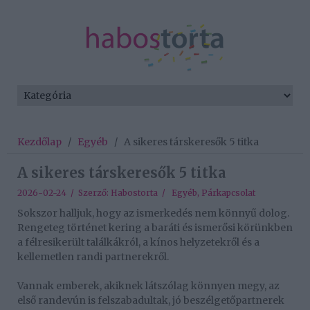
Kezdőlap
/
Egyéb
/
A sikeres társkeresők 5 titka
A sikeres társkeresők 5 titka
2026-02-24 / Szerző:
Habostorta
/
Egyéb
,
Párkapcsolat
Sokszor halljuk, hogy az ismerkedés nem könnyű dolog.
Rengeteg történet kering a baráti és ismerősi körünkben
a félresikerült találkákról, a kínos helyzetekről és a
kellemetlen randi partnerekről.
Vannak emberek, akiknek látszólag könnyen megy, az
első randevún is felszabadultak, jó beszélgetőpartnerek