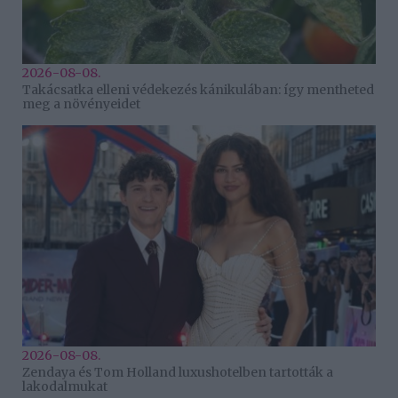
2026-08-08.
Takácsatka elleni védekezés kánikulában: így mentheted
meg a növényeidet
2026-08-08.
Zendaya és Tom Holland luxushotelben tartották a
lakodalmukat