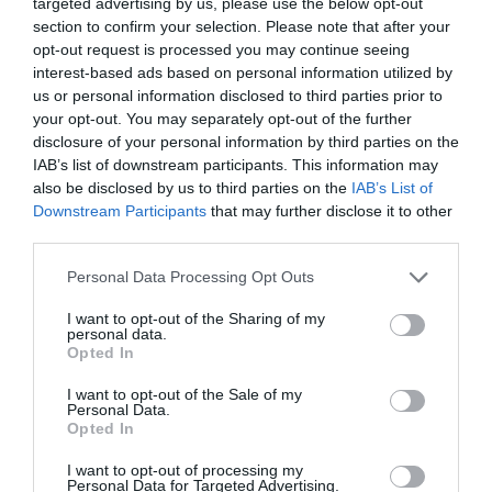
targeted advertising by us, please use the below opt-out
leggyakrabban memóriahabos, latex, vagy rugós, esetleg
section to confirm your selection. Please note that after your
hideghab típust választunk. Minden anyagnak
opt-out request is processed you may continue seeing
megvannak a maga előnyei és persze a hátrányokat sem
interest-based ads based on personal information utilized by
felejthetjük el. A memóriahabos változatok például kiváló
us or personal information disclosed to third parties prior to
nyomáspont-támogatást nyújtanak, míg a latex esetében
your opt-out. You may separately opt-out of the further
a matrac sokkal természetesebb hatást kelt, jobb
disclosure of your personal information by third parties on the
légáteresztő tulajdonságokkal rendelkezik. Meg kell
IAB’s list of downstream participants. This information may
jegyezni, hogy minden matrac más-más alvási élményt
also be disclosed by us to third parties on the
IAB’s List of
biztosít, nem árt tehát alaposan tájékozódni, szükség
Downstream Participants
that may further disclose it to other
esetén kipróbálni, mielőtt megvesszük azt.
third parties.
Mozgásátviteli tulajdonságok
Please note that this website/app uses one or more Google
Personal Data Processing Opt Outs
services and may gather and store information including but
A matrac mozgásátviteli tulajdonságai szintén
not limited to your visit or usage behaviour. You may click to
I want to opt-out of the Sharing of my
meghatározhatják az alvásunkat. Amennyiben van
personal data.
grant or deny consent to Google and its third-party tags to
ágytársunk, aki rendszeresen forgolódik, rosszul alszik,
Opted In
use your data for below specified purposes in below Google
sokat fent van éjszaka, abban az esetben a matrac
consent section.
I want to opt-out of the Sale of my
mozgásátviteli tényezői befolyással lehetnek az alvásunk
Personal Data.
minőségére. A megfelelő matraccal azonban
Opted In
minimalizálható a hálótársunk mozgásának hatása,
sokkal nyugodtabban és zavartalanabbul pihenhetünk.
I want to opt-out of processing my
Personal Data for Targeted Advertising.