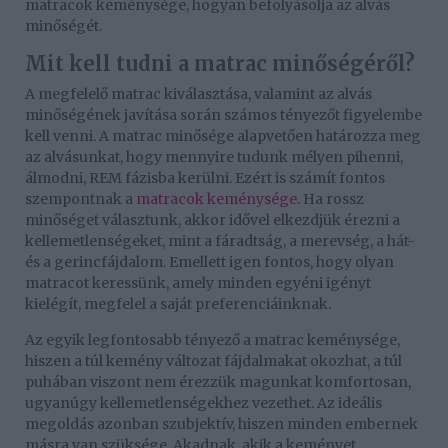
matracok keménysége, hogyan befolyásolja az alvás
minőségét.
Mit kell tudni a matrac minőségéről?
A megfelelő matrac kiválasztása, valamint az alvás
minőségének javítása során számos tényezőt figyelembe
kell venni. A matrac minősége alapvetően határozza meg
az alvásunkat, hogy mennyire tudunk mélyen pihenni,
álmodni, REM fázisba kerülni. Ezért is számít fontos
szempontnak a
matracok keménysége
. Ha rossz
minőséget választunk, akkor idővel elkezdjük érezni a
kellemetlenségeket, mint a fáradtság, a merevség, a hát-
és a gerincfájdalom. Emellett igen fontos, hogy olyan
matracot keressünk, amely minden egyéni igényt
kielégít, megfelel a saját preferenciáinknak.
Az egyik legfontosabb tényező a matrac keménysége,
hiszen a túl kemény változat fájdalmakat okozhat, a túl
puhában viszont nem érezzük magunkat komfortosan,
ugyanúgy kellemetlenségekhez vezethet. Az ideális
megoldás azonban szubjektív, hiszen minden embernek
másra van szüksége. Akadnak, akik a keményet