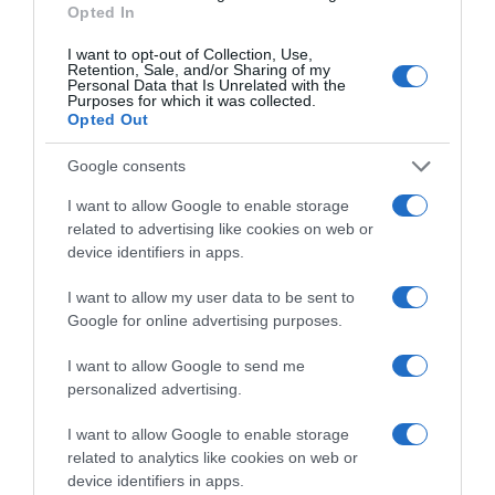
A matrac élettartama és az árak
Opted In
Azért be kell vallani, hogy az ár az egyik döntő szempont.
I want to opt-out of Collection, Use,
Retention, Sale, and/or Sharing of my
Az alvás minőségére a matrac élettartama is hatással van
Personal Data that Is Unrelated with the
és a legtöbb esetben a drágább típusok azok, amelyek
Purposes for which it was collected.
hosszabb ideig szolgálják a kényelmünket. A régi,
Opted Out
elhasználódott változatok nem nyújtanak már megfelelő
alátámasztást, kényelmet, ezáltal negatívan
Google consents
befolyásolhatják az alvásunk minőségét. Tudni kell, hogy
I want to allow Google to enable storage
időről-időre nem árt megvizsgálni annak állapotát, ha
related to advertising like cookies on web or
pedig szükséges, akkor cseréljük le, hogy nyugodtabban
device identifiers in apps.
pihenhessünk az éjszaka folyamán.
I want to allow my user data to be sent to
Az alvásunk és az egészségünk nem beárazható,
Google for online advertising purposes.
úgyhogy hiába is veszünk olcsóbb matracot, az minden
esetben megbosszulja magát. Már rövid távon hatással
I want to allow Google to send me
lesz az életünkre, az immunrendszerünkre, a
personalized advertising.
hangulatunkra. Mindenképpen érdemes tehát befektetni
egy jó minőségű, megfelelő keménységű matracba,
I want to allow Google to enable storage
amely megszolgálja az árát.
related to analytics like cookies on web or
device identifiers in apps.