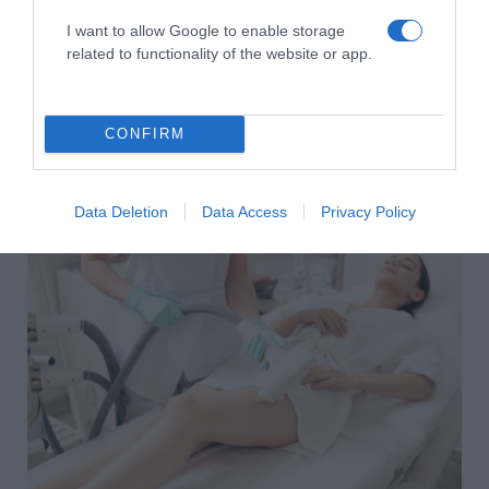
Megosztás:
Facebook
Twitter
Pinterest
I want to allow Google to enable storage
related to functionality of the website or app.
Címkék:
egészség
,
alvás
,
matrac
,
Yatas Bedding
Korábbi bejegyzések
Következő bejegyzés
CONFIRM
HASONLÓ BEJEGYZÉSEK
Data Deletion
Data Access
Privacy Policy