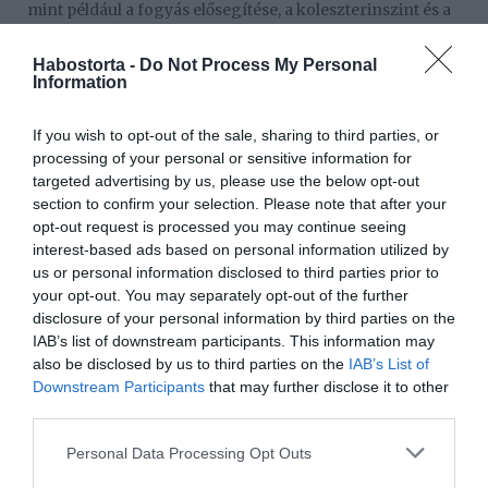
mint például a fogyás elősegítése, a koleszterinszint és a
vércukorszint csökkentése. Azonban ezeket az
állításokat még további kutatásoknak kell
Habostorta -
Do Not Process My Personal
alátámasztaniuk.
Information
Hogyan fogyasszuk biztonságosan?
If you wish to opt-out of the sale, sharing to third parties, or
Mielőtt almaecet fogyasztásába kezdenénk, érdemes
processing of your personal or sensitive information for
konzultálni egy orvossal vagy gyógyszerésszel. Az
targeted advertising by us, please use the below opt-out
almaecetet hígítva kell fogyasztani, hogy elkerüljük a
section to confirm your selection. Please note that after your
fogzománc károsodását és a nyelőcső irritációját.
opt-out request is processed you may continue seeing
Alternatívaként étrend-kiegészítő formájában is
interest-based ads based on personal information utilized by
bevihető, így csökkenthető a fogak károsodásának
us or personal information disclosed to third parties prior to
kockázata.
your opt-out. You may separately opt-out of the further
disclosure of your personal information by third parties on the
IAB’s list of downstream participants. This information may
Megosztás:
Facebook
Twitter
Pinterest
also be disclosed by us to third parties on the
IAB’s List of
Downstream Participants
that may further disclose it to other
third parties.
Címkék:
almaecet
,
immunrendszer
,
csodaszer
,
bélrendszer
,
hígitás
Please note that this website/app uses one or more Google
Personal Data Processing Opt Outs
services and may gather and store information including but
Korábbi bejegyzések
Következő bejegyzés