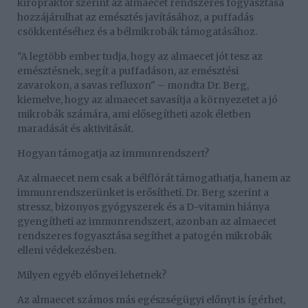
kiropraktőr szerint az almaecet rendszeres fogyasztása
hozzájárulhat az emésztés javításához, a puffadás
csökkentéséhez és a bélmikrobák támogatásához.
"A legtöbb ember tudja, hogy az almaecet jót tesz az
emésztésnek, segít a puffadáson, az emésztési
zavarokon, a savas refluxon" – mondta Dr. Berg,
kiemelve, hogy az almaecet savasítja a környezetet a jó
mikrobák számára, ami elősegítheti azok életben
maradását és aktivitását.
Hogyan támogatja az immunrendszert?
Az almaecet nem csak a bélflórát támogathatja, hanem az
immunrendszerünket is erősítheti. Dr. Berg szerint a
stressz, bizonyos gyógyszerek és a D-vitamin hiánya
gyengítheti az immunrendszert, azonban az almaecet
rendszeres fogyasztása segíthet a patogén mikrobák
elleni védekezésben.
Milyen egyéb előnyei lehetnek?
Az almaecet számos más egészségügyi előnyt is ígérhet,