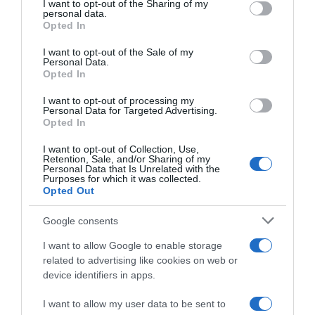
not limited to your visit or usage behaviour. You may click to
I want to opt-out of the Sharing of my
personal data.
grant or deny consent to Google and its third-party tags to
Opted In
use your data for below specified purposes in below Google
HASONLÓ BEJEGYZÉSEK
consent section.
I want to opt-out of the Sale of my
Personal Data.
Opted In
I want to opt-out of processing my
Personal Data for Targeted Advertising.
Opted In
I want to opt-out of Collection, Use,
Retention, Sale, and/or Sharing of my
Personal Data that Is Unrelated with the
Purposes for which it was collected.
Opted Out
Google consents
I want to allow Google to enable storage
2026-08-10.
related to advertising like cookies on web or
Hogyan keltsd fel a figyelmet a társkereső profiloddal?
device identifiers in apps.
I want to allow my user data to be sent to