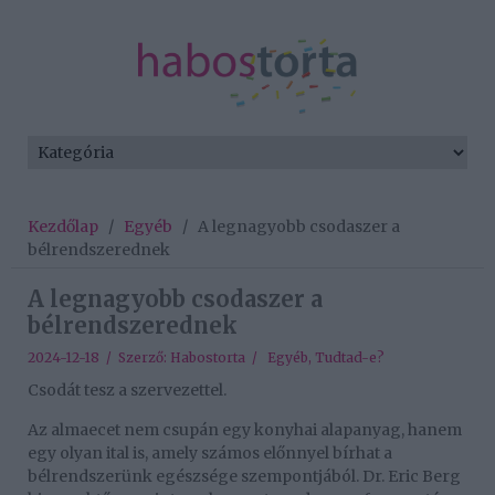
Kezdőlap
/
Egyéb
/
A legnagyobb csodaszer a
bélrendszerednek
A legnagyobb csodaszer a
bélrendszerednek
2024-12-18 / Szerző:
Habostorta
/
Egyéb
,
Tudtad-e?
Csodát tesz a szervezettel.
Az almaecet nem csupán egy konyhai alapanyag, hanem
egy olyan ital is, amely számos előnnyel bírhat a
bélrendszerünk egészsége szempontjából. Dr. Eric Berg