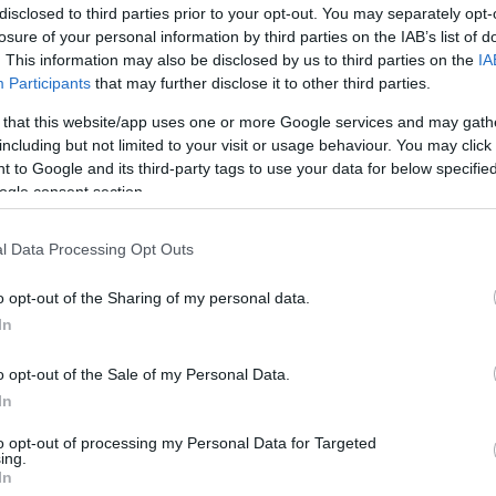
disclosed to third parties prior to your opt-out. You may separately opt-
losure of your personal information by third parties on the IAB’s list of
. This information may also be disclosed by us to third parties on the
IA
Participants
that may further disclose it to other third parties.
 that this website/app uses one or more Google services and may gath
including but not limited to your visit or usage behaviour. You may click 
 to Google and its third-party tags to use your data for below specifi
ogle consent section.
preferált színárnyalatokkal foglalkozik: miután
l Data Processing Opt Outs
szabály segítségével eldöntjük melyik árnyalatnak
sz egy domináns, egy másodlagos és egy díszítő
o opt-out of the Sharing of my personal data.
e is mutatja, a domináns szín hozzávetőlegesen 60
In
így szerencsés, ha ez a legsemlegesebb a választott
t használhatjuk például falaink vagy a padlóburkolat
o opt-out of the Sale of my Personal Data.
erészebb árnyalat megjelenhet bútorainkban, a
In
feltűnőbb szín- pedig a különböző kiegészítő és
g magát.
to opt-out of processing my Personal Data for Targeted
ing.
In