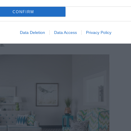
dekorálás utolsó szakaszaiban alkalmazhatjuk, amikor
a tegyünk. A hármak szabálya arra utal, hogy
CONFIRM
 és kiegészítőink mindig hármas csoportokban néznek
e vonzóbbak és érdekesebbek a tekintetnek, mint a
vés és jelentéktelen lehet, az öt vagy akár a hét pedig
 A tárgyak elhelyezésekor, és csoportosításakor
Data Deletion
Data Access
Privacy Policy
különbözzenek egymástól, azonban legyen bennük
an.