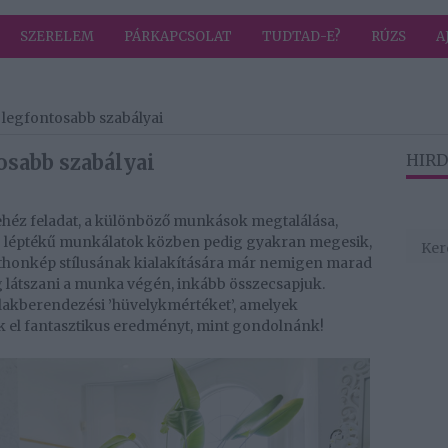
SZERELEM
PÁRKAPCSOLAT
TUDTAD-E?
RÚZS
A
 legfontosabb szabályai
osabb szabályai
HIRD
nehéz feladat, a különböző munkások megtalálása,
bb léptékű munkálatok közben pedig gyakran megesik,
tthonkép stílusának kialakítására már nemigen marad
og látszani a munka végén, inkább összecsapjuk.
akberendezési ’hüvelykmértéket’, amelyek
 el fantasztikus eredményt, mint gondolnánk!