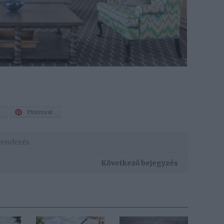
Pinterest
rendezés
Következő bejegyzés