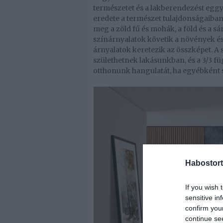
természetet és a lakberendezést egg
eredete a természet tulajdonságaiban 
meg a zöld fű és mohák, a föld és a sá
színárnyalatok követik a növények és
árnyalatok keretezik az összképet. A
születhetnek lakásunkban, és a 3/3 f
otthonunk hangulatát, ha egyébként 
Habostort
If you wish 
sensitive in
confirm you
continue se