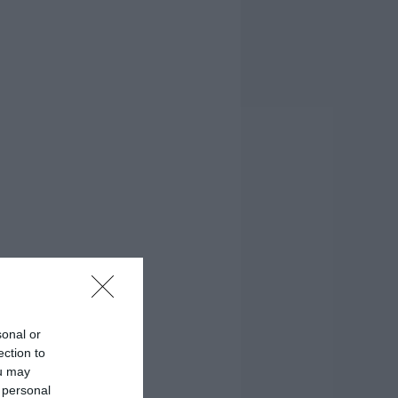
sonal or
ection to
ou may
 personal