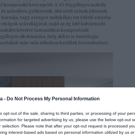
yé komponáló koncepciót. A 3/3 függőleges szabály
és színeiben gyökerezik: alul sötét színek jelennek
r barnája, vagy a tenger mélykékje; ezt felfelé a közép-
 virágok színvilágával, majd az ég felé halványodó
 szabályt követve fantasztikus kompozíciók
üggőleges alkalmazása, még akkor is összefogja
szobáink más-más stílusban kerültek berendezésre.
a -
Do Not Process My Personal Information
to opt-out of the sale, sharing to third parties, or processing of your per
formation for targeted advertising by us, please use the below opt-out s
r selection. Please note that after your opt-out request is processed y
eing interest-based ads based on personal information utilized by us or