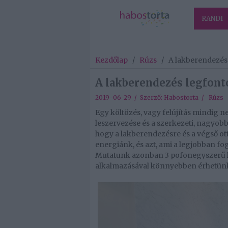
RANDI
Kezdőlap
/
Rúzs
/
A lakberendezés
A lakberendezés legfont
2019-06-29 / Szerző:
Habostorta
/
Rúzs
Egy költözés, vagy felújítás mindig 
leszervezése és a szerkezeti, nagyo
hogy a lakberendezésre és a végső o
energiánk, és azt, ami a legjobban f
Mutatunk azonban 3 pofonegyszerű l
alkalmazásával könnyebben érhetünk