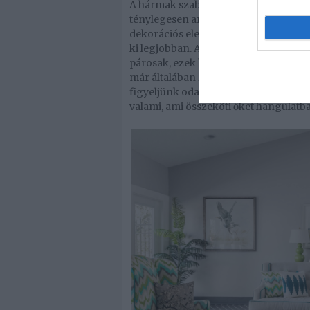
A hármak szabályát a berendezés és 
ténylegesen arra kerül a sor, mit hov
dekorációs elemeink, dísztárgyaink
ki legjobban. A páratlan számok elev
párosak, ezek közül viszont az 1 túl ke
már általában zsúfoltságérzetet kelt.
figyeljünk oda, hogy valamennyire 
valami, ami összeköti őket hangulatb