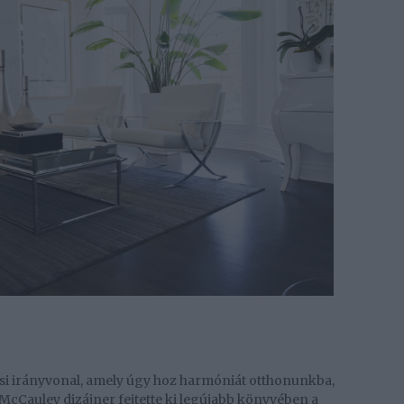
i irányvonal, amely úgy hoz harmóniát otthonunkba,
McCauley dizájner fejtette ki legújabb könyvében a