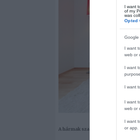
I want t
of my P
was col
Opted 
Google 
I want t
web or d
I want t
purpose
I want 
I want t
web or d
I want t
or app.
A hármak szabálya