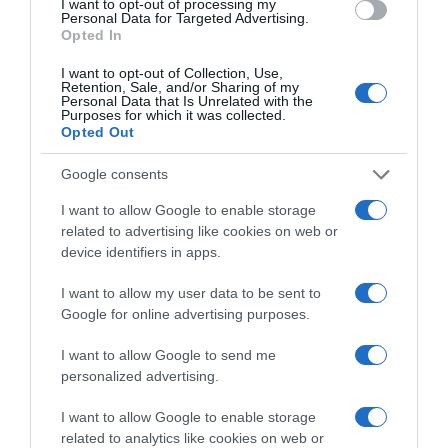
I want to opt-out of processing my
Personal Data for Targeted Advertising.
Opted In
I want to opt-out of Collection, Use,
2026-08-09.
Retention, Sale, and/or Sharing of my
Personal Data that Is Unrelated with the
Citromos tiramisu recept limoncellóval
Purposes for which it was collected.
Opted Out
Google consents
I want to allow Google to enable storage
related to advertising like cookies on web or
device identifiers in apps.
I want to allow my user data to be sent to
Google for online advertising purposes.
I want to allow Google to send me
personalized advertising.
2026-08-09.
Ha izzadsz, erre a 3 létfontosságú elemre van szükség
I want to allow Google to enable storage
related to analytics like cookies on web or