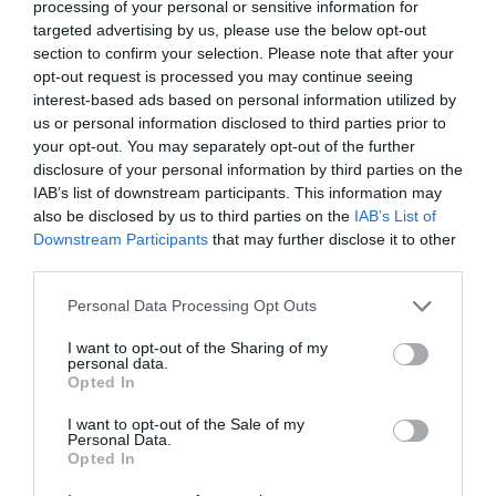
processing of your personal or sensitive information for
targeted advertising by us, please use the below opt-out
Megosztás:
Facebook
Twitter
Pinterest
section to confirm your selection. Please note that after your
opt-out request is processed you may continue seeing
interest-based ads based on personal information utilized by
Címkék:
vérnyomás
,
immunrendszer
,
fokhagyma
,
us or personal information disclosed to third parties prior to
vércukorszint
,
jótékony
,
erősít
your opt-out. You may separately opt-out of the further
disclosure of your personal information by third parties on the
Korábbi bejegyzések
Következő bejegyzés
IAB’s list of downstream participants. This information may
also be disclosed by us to third parties on the
IAB’s List of
Downstream Participants
that may further disclose it to other
HASONLÓ BEJEGYZÉSEK
third parties.
Please note that this website/app uses one or more Google
Personal Data Processing Opt Outs
services and may gather and store information including but
not limited to your visit or usage behaviour. You may click to
I want to opt-out of the Sharing of my
personal data.
grant or deny consent to Google and its third-party tags to
Opted In
use your data for below specified purposes in below Google
consent section.
I want to opt-out of the Sale of my
Personal Data.
Opted In