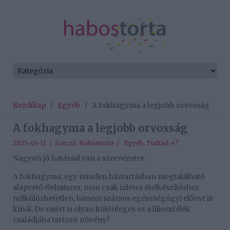
Kezdőlap
/
Egyéb
/
A fokhagyma a legjobb orvosság
A fokhagyma a legjobb orvosság
2025-01-11 / Szerző:
Habostorta
/
Egyéb
,
Tudtad-e?
Nagyon jó hatással van a szervezetre.
A fokhagyma, egy minden háztartásban megtalálható
alapvető élelmiszer, nem csak ízletes ételkészítéshez
nélkülözhetetlen, hanem számos egészségügyi előnyt is
kínál. De miért is olyan különleges ez a liliomfélék
családjába tartozó növény?