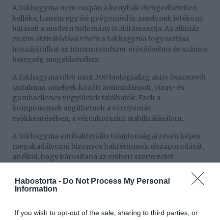
A fokhagyma nem csupán a konyhák elengedhetetlen
kelléke, hanem egy ősi gyógymód is, amelynek jótékony
hatásait a modern tudomány is alátámasztja. Az alliináz
enzim aktiválódása révén a fokhagyma fogyasztása
hozzájárulhat az immunrendszer erősítéséhez és számos
betegség megelőzéséhez.
A fokhagyma több mint 200 biológiailag aktív összetevőt
tartalmaz, amelyek között antioxidánsok, vírus- és
gombaellenes vegyületek találhatók. Ezek a
komponensek segíthetnek a vérnyomás
csökkentésében, a vércukorszint stabilizálásában.
A fokhagyma antibakteriális tulajdonságai révén képes
megakadályozni bizonyos baktériumok elszaporodását,
anélkül, hogy károsítaná az emberi szervezetet.
Az immunrendszer természetes pajzsaként is emlegetett
Habostorta -
Do Not Process My Personal
fokhagymáról kísérletek során kimutatták, hogy
Information
jótékonyan segíti az immunrendszer munkáját ezzel
erősítve a szervezet védekezőképességét a különböző
If you wish to opt-out of the sale, sharing to third parties, or
kórokozókkal szemben.