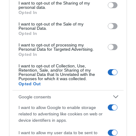
not limited to your visit or usage behaviour. You may click to
I want to opt-out of the Sharing of my
valószínűleg nem is akart semmi többet ennél.
personal data.
grant or deny consent to Google and its third-party tags to
Opted In
use your data for below specified purposes in below Google
consent section.
I want to opt-out of the Sale of my
Personal Data.
Opted In
I want to opt-out of processing my
Personal Data for Targeted Advertising.
Opted In
I want to opt-out of Collection, Use,
Retention, Sale, and/or Sharing of my
Personal Data that Is Unrelated with the
Purposes for which it was collected.
Opted Out
Google consents
Megosztás:
Facebook
Twitter
Pinterest
I want to allow Google to enable storage
related to advertising like cookies on web or
device identifiers in apps.
Címkék:
szerelem
,
randi
,
felreertes
I want to allow my user data to be sent to
Korábbi bejegyzések
Következő bejegyzés