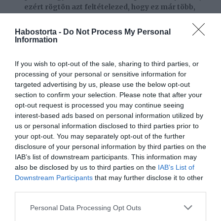
ezért rögtön azt feltételezed, hogy ez már több,
mint barátság
Habostorta -
Do Not Process My Personal
Valóság: Sajnos egy érzelmi kapocs, még nem elég a
Information
szerelemhez. Hiába a kötődés, ha a kémia nem akar
működni vele egyidőben.
If you wish to opt-out of the sale, sharing to third parties, or
6.
félreértés: Azt mondja Neked, hogy nem akar
processing of your personal or sensitive information for
komoly kapcsolatot, de ettől függetlenül sok időt
targeted advertising by us, please use the below opt-out
töltötök együtt. Ebből pedig azt gondolod, hogy
section to confirm your selection. Please note that after your
mégis lehet valami.
opt-out request is processed you may continue seeing
interest-based ads based on personal information utilized by
Valóság: Ha egy ember szavai és tettei élesen
us or personal information disclosed to third parties prior to
különböznek egymástól, akkor nehéz okosnak lenni, és
your opt-out. You may separately opt-out of the further
kitalálni, melyik fedi a valóságot. De ha valaki szeretne a
disclosure of your personal information by third parties on the
párod lenni, akkor miért állítaná az ellenkezőjét?
IAB’s list of downstream participants. This information may
also be disclosed by us to third parties on the
IAB’s List of
7.
félreértés: Már az első randin együtt töltitek az
Downstream Participants
that may further disclose it to other
éjszakát, ezért azt hiszed, hogy ebből komoly
third parties.
párkapcsolat lesz
Please note that this website/app uses one or more Google
Personal Data Processing Opt Outs
Valóság: Sajnos, ha már az első randin megtörténik, az
services and may gather and store information including but
gyakran a kapcsolat végét is jelzi, mert a partnered