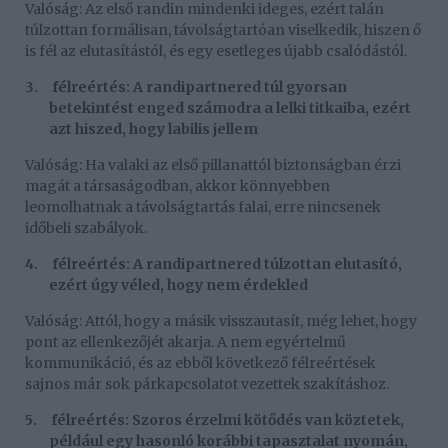
Valóság: Az első randin mindenki ideges, ezért talán
túlzottan formálisan, távolságtartóan viselkedik, hiszen ő
is fél az elutasítástól, és egy esetleges újabb csalódástól.
3.
félreértés: A randipartnered túl gyorsan
betekintést enged számodra a lelki titkaiba, ezért
azt hiszed, hogy labilis jellem
Valóság: Ha valaki az első pillanattól biztonságban érzi
magát a társaságodban, akkor könnyebben
leomolhatnak a távolságtartás falai, erre nincsenek
időbeli szabályok.
4.
félreértés: A randipartnered túlzottan elutasító,
ezért úgy véled, hogy nem érdekled
Valóság: Attól, hogy a másik visszautasít, még lehet, hogy
pont az ellenkezőjét akarja. A nem egyértelmű
kommunikáció, és az ebből következő félreértések
sajnos már sok párkapcsolatot vezettek szakításhoz.
5.
félreértés: Szoros érzelmi kötődés van köztetek,
például egy hasonló korábbi tapasztalat nyomán,