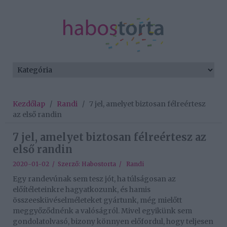
Kezdőlap
/
Randi
/
7 jel, amelyet biztosan félreértesz
az első randin
7 jel, amelyet biztosan félreértesz az
első randin
2020-01-02 / Szerző:
Habostorta
/
Randi
Egy randevúnak sem tesz jót, ha túlságosan az
előítéleteinkre hagyatkozunk, és hamis
összeesküvéselméleteket gyártunk, még mielőtt
meggyőződnénk a valóságról. Mivel egyikünk sem
gondolatolvasó, bizony könnyen előfordul, hogy teljesen