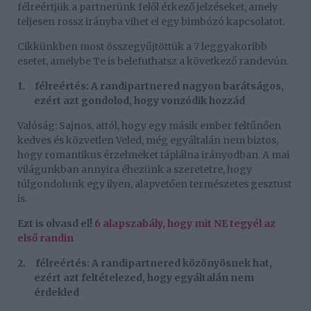
félreértjük a partnerünk felől érkező jelzéseket, amely
teljesen rossz irányba vihet el egy bimbózó kapcsolatot.
Cikkünkben most összegyűjtöttük a 7 leggyakoribb
esetet, amelybe Te is belefuthatsz a következő randevún.
1.
félreértés: A randipartnered nagyon barátságos,
ezért azt gondolod, hogy vonzódik hozzád
Valóság: Sajnos, attól, hogy egy másik ember feltűnően
kedves és közvetlen Veled, még egyáltalán nem biztos,
hogy romantikus érzelmeket táplálna irányodban. A mai
világunkban annyira éhezünk a szeretetre, hogy
túlgondolunk egy ilyen, alapvetően természetes gesztust
is.
Ezt is olvasd el!
6 alapszabály, hogy mit NE tegyél az
első randin
2.
félreértés: A randipartnered közönyösnek hat,
ezért azt feltételezed, hogy egyáltalán nem
érdekled