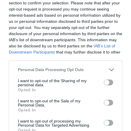
section to confirm your selection. Please note that after your
során több időt tölthetsz vele? Jó az, ha nyitott vagy az új
opt-out request is processed you may continue seeing
tapasztalatokra, azonban nem kell olyat tegyél, ami az
interest-based ads based on personal information utilized by
akaratod ellen lenne. Nem egészséges az, ha túl sok időt
us or personal information disclosed to third parties prior to
töltötök együtt, és fennáll a veszélye annak, hogy
your opt-out. You may separately opt-out of the further
elveszíted az önállóságodat és egyéniségedet.
disclosure of your personal information by third parties on the
IAB’s list of downstream participants. This information may
5. Úgy gondolod, tökéletes a párkapcsolatod
also be disclosed by us to third parties on the
IAB’s List of
Downstream Participants
that may further disclose it to other
Nem léteznek tökéletes párkapcsolatok, így hát nem kell
third parties.
fölöslegesen áltatnod magad ezzel a gondolattal. Az, ha
túl sok időt töltötök együtt a pároddal, ártalmas lehet, a
Please note that this website/app uses one or more Google
Personal Data Processing Opt Outs
párkapcsolati szakértők szerint örülnöd kellene a kicsi és
services and may gather and store information including but
jelentéktelen dolgoknak is egy párkapcsolatban.
not limited to your visit or usage behaviour. You may click to
I want to opt-out of the Sharing of my
Gondolkodtál már azon, hogy párod hiányzik-e valaha
personal data.
grant or deny consent to Google and its third-party tags to
neked? Ha negatív a válasz, mert nem volt alkalmad túl
Opted In
use your data for below specified purposes in below Google
sok időt egymástól távol töltenetek, akkor ideje lenne
consent section.
I want to opt-out of the Sale of my
belefognod pár olyan tevékenységbe, amit a párodtól
Personal Data.
távol tudsz végezni. Fontos, hogy ne abból indulj ki, hogy
Opted In
a kapcsolatod tökéletes, de okokat se keress arra, hogy
kevesebb időt tölts el a pároddal, vagy ne gondold azt,
I want to opt-out of processing my
Personal Data for Targeted Advertising.
hogy vannak olyan dolgok, melyeket meg tudsz
Opted In