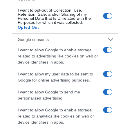
változtatni a párkapcsolatotokban. Az egyensúlyra kell
helyezned a hangsúlyt, örülnöd kell az együtt töltött
I want to opt-out of Collection, Use,
időnek, de ugyanakkor koncentrálnod kell azokra a
Retention, Sale, and/or Sharing of my
Personal Data that Is Unrelated with the
dolgokra is, melyek csak neked tetszenek.
Purposes for which it was collected.
Opted Out
6. Függsz a párodtól
Google consents
Ha túl sok időt töltötök együtt, ártalmas lehet a
I want to allow Google to enable storage
párkapcsolatotokra nézve, mert fennáll annak a
related to advertising like cookies on web or
veszélye, hogy függővé válsz tőle. Miért nem jó a
device identifiers in apps.
függőség? Azért, mert hozzászoksz ahhoz, hogy mindig
van valaki melletted, amikor problémákkal küszködsz,
I want to allow my user data to be sent to
hozzászoksz ahhoz, hogy valaki harcol érted és valaki
Google for online advertising purposes.
dönt helyetted. Nagyon fontos az, hogy megtanuld,
hogyan légy független egy párkapcsolatban is.
I want to allow Google to send me
personalized advertising.
Ez is érdekelhet! -
Egészséges a párkapcsolatod? 3 jel,
I want to allow Google to enable storage
hogy már nem működik megfelelően!
related to analytics like cookies on web or
device identifiers in apps.
Megosztás:
Facebook
Twitter
Pinterest