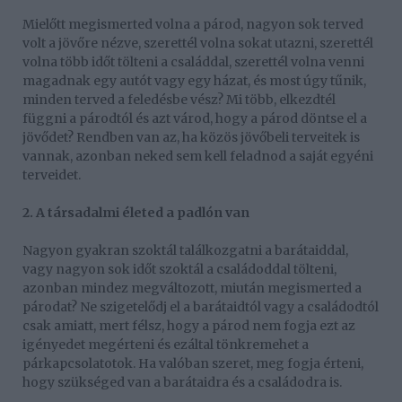
Mielőtt megismerted volna a párod, nagyon sok terved
volt a jövőre nézve, szerettél volna sokat utazni, szerettél
volna több időt tölteni a családdal, szerettél volna venni
magadnak egy autót vagy egy házat, és most úgy tűnik,
minden terved a feledésbe vész? Mi több, elkezdtél
függni a párodtól és azt várod, hogy a párod döntse el a
jövődet? Rendben van az, ha közös jövőbeli terveitek is
vannak, azonban neked sem kell feladnod a saját egyéni
terveidet.
2. A társadalmi életed a padlón van
Nagyon gyakran szoktál találkozgatni a barátaiddal,
vagy nagyon sok időt szoktál a családoddal tölteni,
azonban mindez megváltozott, miután megismerted a
párodat? Ne szigetelődj el a barátaidtól vagy a családodtól
csak amiatt, mert félsz, hogy a párod nem fogja ezt az
igényedet megérteni és ezáltal tönkremehet a
párkapcsolatotok. Ha valóban szeret, meg fogja érteni,
hogy szükséged van a barátaidra és a családodra is.