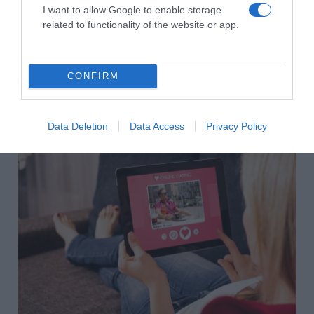
I want to allow Google to enable storage
related to functionality of the website or app.
Címkék:
párkapcsolat
,
jelek
,
idő
,
együtt töltött idő
Korábbi bejegyzések
Következő bejegyzés
CONFIRM
HASONLÓ BEJEGYZÉSEK
Data Deletion
Data Access
Privacy Policy