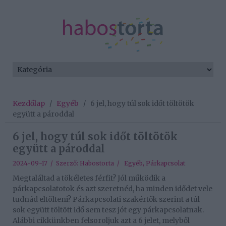
Kezdőlap
/
Egyéb
/
6 jel, hogy túl sok időt töltötök
együtt a pároddal
6 jel, hogy túl sok időt töltötök
együtt a pároddal
2024-09-17 / Szerző:
Habostorta
/
Egyéb
,
Párkapcsolat
Megtaláltad a tökéletes férfit? Jól működik a
párkapcsolatotok és azt szeretnéd, ha minden idődet vele
tudnád eltölteni? Párkapcsolati szakértők szerint a túl
sok együtt töltött idő sem tesz jót egy párkapcsolatnak.
Alábbi cikkünkben felsoroljuk azt a 6 jelet, melyből