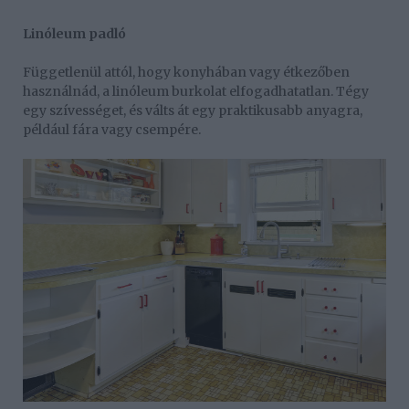
Linóleum padló
Függetlenül attól, hogy konyhában vagy étkezőben
használnád, a linóleum burkolat elfogadhatatlan. Tégy
egy szívességet, és válts át egy praktikusabb anyagra,
például fára vagy csempére.