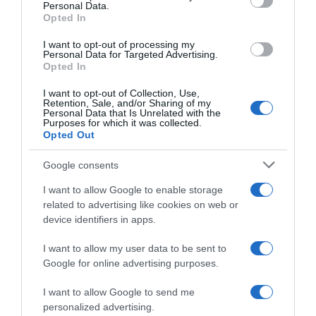
Personal Data.
Opted In
I want to opt-out of processing my
Personal Data for Targeted Advertising.
Opted In
Páfrányok
I want to opt-out of Collection, Use,
Retention, Sale, and/or Sharing of my
A növények sosem mennek ki a divatból, de van egy fajta,
Personal Data that Is Unrelated with the
Purposes for which it was collected.
ami erősen hozza a '90-es éveket. Az egy helyiségben
Opted Out
elhelyezett tucatpáfrány helyett inkább válasz egy-két
nagyobb, például fás növényt.
Google consents
I want to allow Google to enable storage
related to advertising like cookies on web or
device identifiers in apps.
I want to allow my user data to be sent to
Google for online advertising purposes.
I want to allow Google to send me
personalized advertising.