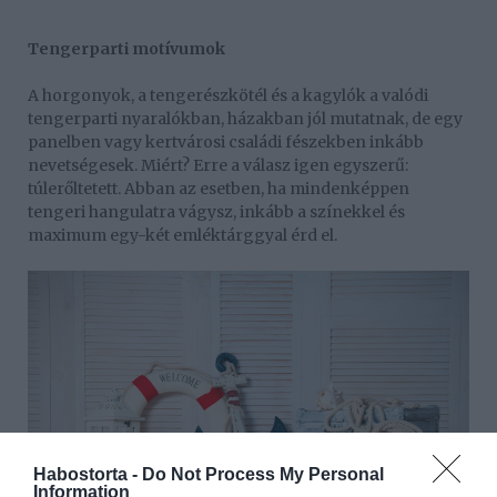
Tengerparti motívumok
A horgonyok, a tengerészkötél és a kagylók a valódi
tengerparti nyaralókban, házakban jól mutatnak, de egy
panelben vagy kertvárosi családi fészekben inkább
nevetségesek. Miért? Erre a válasz igen egyszerű:
túlerőltetett. Abban az esetben, ha mindenképpen
tengeri hangulatra vágysz, inkább a színekkel és
maximum egy-két emléktárggyal érd el.
Habostorta -
Do Not Process My Personal
Information