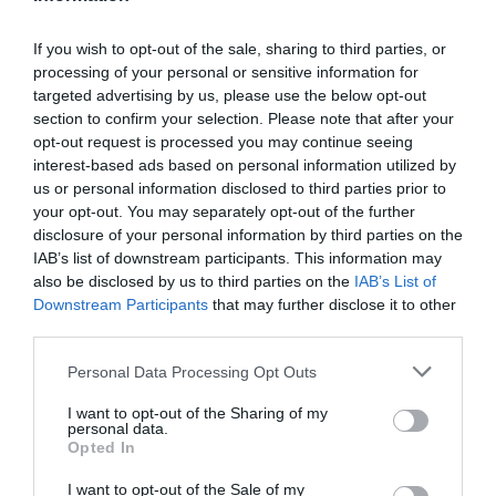
If you wish to opt-out of the sale, sharing to third parties, or
processing of your personal or sensitive information for
targeted advertising by us, please use the below opt-out
section to confirm your selection. Please note that after your
Rattan bútorok
opt-out request is processed you may continue seeing
interest-based ads based on personal information utilized by
A '80-as, '90-es években a kültéri bútorokat trendinek
us or personal information disclosed to third parties prior to
tartották a nappaliban elhelyezni. Ám ennek már egy jó
your opt-out. You may separately opt-out of the further
ideje vége! A rattan és más fonott bútorok a kertbe,
disclosure of your personal information by third parties on the
teraszra és a medence mellé valók.
IAB’s list of downstream participants. This information may
also be disclosed by us to third parties on the
IAB’s List of
Downstream Participants
that may further disclose it to other
third parties.
Please note that this website/app uses one or more Google
Personal Data Processing Opt Outs
services and may gather and store information including but
not limited to your visit or usage behaviour. You may click to
I want to opt-out of the Sharing of my
personal data.
grant or deny consent to Google and its third-party tags to
Opted In
use your data for below specified purposes in below Google
consent section.
I want to opt-out of the Sale of my