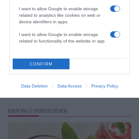
I want to allow Google to enable storage
related to analytics like cookies on web or
device identifiers in apps.
I want to allow Google to enable storage
Forrás: Life
related to functionality of the website or app.
Megosztás:
Facebook
Twitter
Pinterest
CONFIRM
Címkék:
otthon
,
lakberendezés
,
lakberendezési
trend
,
divatbaki
Data Deletion
Data Access
Privacy Policy
Korábbi bejegyzések
Következő bejegyzés
HASONLÓ BEJEGYZÉSEK