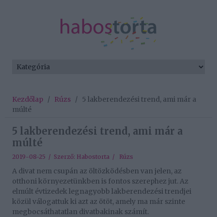
Kezdőlap
/
Rúzs
/
5 lakberendezési trend, ami már a
múlté
5 lakberendezési trend, ami már a
múlté
2019-08-25 / Szerző:
Habostorta
/
Rúzs
A divat nem csupán az öltözködésben van jelen, az
otthoni környezetünkben is fontos szerephez jut. Az
elmúlt évtizedek legnagyobb lakberendezési trendjei
közül válogattuk ki azt az ötöt, amely ma már szinte
megbocsáthatatlan divatbakinak számít.