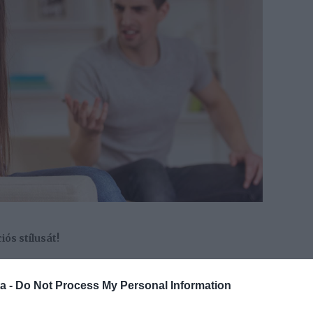
ós stílusát!
 ne bosszantson annyit a fölösleges mondanivalójával?
valója nincs neked, akkor mindez halálosan
a -
Do Not Process My Personal Information
gyja a csipkelődéseket, akkor ez annak a jele, hogy
egyre ritkábban mondja el neked azokat a dolgokat,