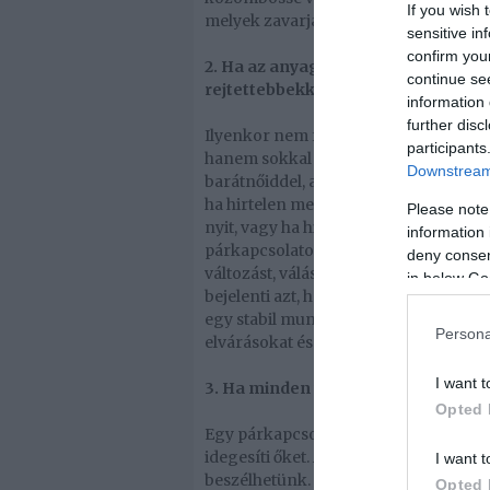
If you wish 
melyek zavarják őt benned, ez annak 
sensitive in
confirm you
2. Ha az anyagiakkal kapcsolatos 
continue se
rejtettebbekké vagy titkosabbakká 
information 
further disc
Ilyenkor nem föltétlenül az a probléma
participants
hanem sokkal inkább az, ha például h
Downstream 
barátnőiddel, amire korábban soha ne
ha hirtelen megváltoztatja a netbankb
Please note
nyit, vagy ha hitelt vesz föl, amiről 
information 
párkapcsolatotok pénzügyi helyzetében
deny consent
változást, váláson vagy szakításon go
in below Go
bejelenti azt, hogy csökkentették a fi
egy stabil munkahelyen dolgozik. Ez i
Persona
elvárásokat és felelősséget abban az e
I want t
3. Ha minden veled kapcsolatos dolog
Opted 
Egy párkapcsolatban idővel sokan elj
idegesíti őket. Azonban, ha ez az álla
I want t
beszélhetünk. Ha úgy érzed, hogy cs
Opted 