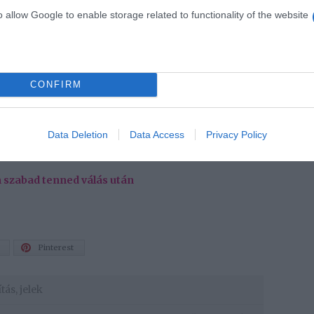
ügyben folyamatosan vidékre utazgat, vagy hirtelen
o allow Google to enable storage related to functionality of the website
akkor a párod valószínű váláson gondolkodik és lehet
 a fenti viselkedésbeli változásokat a párodnál, akkor
i élethelyzeteket természetesen bárki átélheti, nem
CONFIRM
rkapcsolatban. Azonban, ha ismered ezeket a jeleket,
letlenül mégis bejelenti azt, hogy válni akar, sőt ez
gy őszintén elbeszélgessetek a párkapcsolatotokban
Data Deletion
Data Access
Privacy Policy
m szabad tenned válás után
Pinterest
ítás
,
jelek