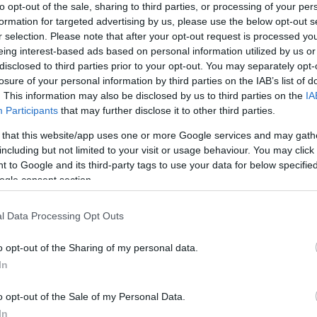
to opt-out of the sale, sharing to third parties, or processing of your per
a jele, hogy a párod váláson gondolkodik.
formation for targeted advertising by us, please use the below opt-out s
r selection. Please note that after your opt-out request is processed y
beszélgetéseitek egyre homályosabbakká,
eing interest-based ads based on personal information utilized by us or
válnak!
disclosed to third parties prior to your opt-out. You may separately opt-
losure of your personal information by third parties on the IAB’s list of
, hogy a párod egyszer elrejti előled a bankkártyáját,
. This information may also be disclosed by us to third parties on the
IA
osszabb időre egy olyan luxus körutazásra küld a
Participants
that may further disclose it to other third parties.
m küldött volna el. Akkor is gyanakodhatsz a váláson,
a való belépési jelszavakat, vagy ha új bankszámlát
 that this website/app uses one or more Google services and may gath
te semmit sem tudsz. Ha változások történnek a
including but not limited to your visit or usage behaviour. You may click 
, akkor valószínű, hogy az a fél, aki okozza a
 to Google and its third-party tags to use your data for below specifi
ndolkodik. Akkor is légy figyelmes, ha esetleg hirtelen
ogle consent section.
zetését vagy a bónuszát, főleg akkor, ha tudod, hogy
s egy trükk lehet azért, hogy csökkentse a pénzügyi
l Data Processing Opt Outs
setben, ha mégis válásra kerülne a sor.
o opt-out of the Sharing of my personal data.
 irritálja vagy idegesíti!
In
utnak arra a szintre, amikor a partnerük néha
pot állandósul, akkor valós problémáról is
o opt-out of the Sale of my Personal Data.
ak lábujjhegyen közlekedhetsz, mert különben
In