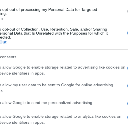
indig feszült és robbanásra kész, ha a vitákat nem
sel vagy egy csókkal, vagy nem tudjátok megoldani a
to opt-out of processing my Personal Data for Targeted
ing.
yanakodni, hogy a párod váláson gondolkodik. Ha a
In
 már semmi sem jó neki, akkor valószínű váláson
r fejben már kiszállt a kapcsolatból és nem kíván
o opt-out of Collection, Use, Retention, Sale, and/or Sharing
ersonal Data that Is Unrelated with the Purposes for which it
olatba.
lected.
Out
sem vagy az érdeklődési listáján!
consents
a mindkét félnek megvan a saját érdeklődési köre és
 hogy a párod vagy férjed új elfoglaltságot talál
o allow Google to enable storage related to advertising like cookies on
glalja (barátokkal találkozgat, sok időt tölt
evice identifiers in apps.
te nem lehetsz részese ezeknek az elfoglaltságoknak,
ed váláson gondolkodik. Ha a párod folyamatosan
o allow my user data to be sent to Google for online advertising
 eseményeiről is, és nyilvánvaló az, hogy egyedül
s.
jele, hogy előbb-utóbb válni szeretne.
to allow Google to send me personalized advertising.
o allow Google to enable storage related to analytics like cookies on
ár nem szeret és megcsal? Ha a párod megszállottan
evice identifiers in apps.
rülj kapcsolatba az elektronikus eszközeivel, ha