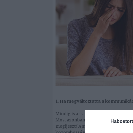
1. Ha megváltoztatta a kommunikáci
Mindig is arra vágytál, hogy a párod
Most azonban, amikor semmi mondani
Habostort
megijeszt? Amikor az egyik fél abbaha
közömbössé válik partnere iránt. Ha 