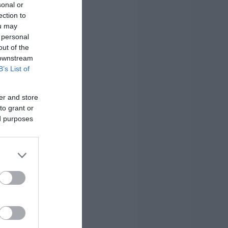
sonal or
ection to
ou may
 personal
out of the
 downstream
B’s List of
er and store
to grant or
ed purposes