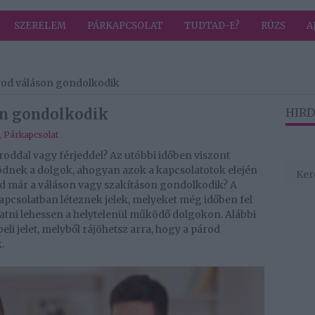
SZERELEM
PÁRKAPCSOLAT
TUDTAD-E?
RÚZS
A
árod váláson gondolkodik
son gondolkodik
HIRD
,
Párkapcsolat
roddal vagy férjeddel? Az utóbbi időben viszont
dnek a dolgok, ahogyan azok a kapcsolatotok elején
d már a váláson vagy szakításon gondolkodik? A
apcsolatban léteznek jelek, melyeket még időben fel
tatni lehessen a helytelenül működő dolgokon. Alábbi
li jelet, melyből rájöhetsz arra, hogy a párod
.