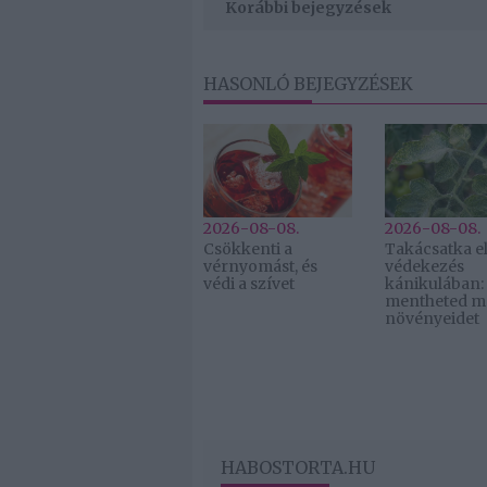
Korábbi bejegyzések
HASONLÓ BEJEGYZÉSEK
2026-08-08.
2026-08-08.
Csökkenti a
Takácsatka el
vérnyomást, és
védekezés
védi a szívet
kánikulában:
mentheted m
növényeidet
HABOSTORTA.HU