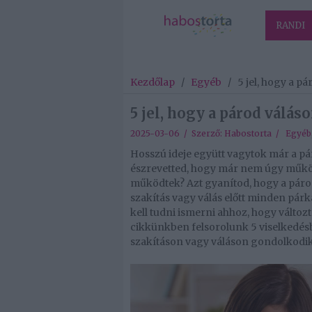
RANDI
Kezdőlap
/
Egyéb
/
5 jel, hogy a p
5 jel, hogy a párod válá
2025-03-06 / Szerző:
Habostorta
/
Egyéb
Hosszú ideje együtt vagytok már a pá
észrevetted, hogy már nem úgy műkö
működtek? Azt gyanítod, hogy a páro
szakítás vagy válás előtt minden párk
kell tudni ismerni ahhoz, hogy változ
cikkünkben felsorolunk 5 viselkedésbe
szakításon vagy váláson gondolkodik